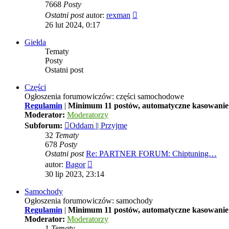
7668
Posty
Wyświetl
Ostatni post
autor:
rexman
najnowszy
26 lut 2024, 0:17
post
Giełda
Tematy
Posty
Ostatni post
Części
Ogłoszenia forumowiczów: części samochodowe
Regulamin
|
Minimum 11 postów, automatyczne kasowanie 
Moderator:
Moderatorzy
Subforum:
Oddam || Przyjmę
32
Tematy
678
Posty
Ostatni post
Re: PARTNER FORUM: Chiptuning…
Wyświetl
autor:
Bagor
najnowszy
30 lip 2023, 23:14
post
Samochody
Ogłoszenia forumowiczów: samochody
Regulamin
|
Minimum 11 postów, automatyczne kasowanie 
Moderator:
Moderatorzy
1
Tematy