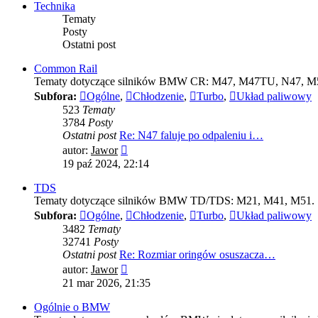
Technika
Tematy
Posty
Ostatni post
Common Rail
Tematy dotyczące silników BMW CR: M47, M47TU, N47, 
Subfora:
Ogólne
,
Chłodzenie
,
Turbo
,
Układ paliwowy
523
Tematy
3784
Posty
Ostatni post
Re: N47 faluje po odpaleniu i…
Wyświetl
autor:
Jawor
najnowszy
19 paź 2024, 22:14
post
TDS
Tematy dotyczące silników BMW TD/TDS: M21, M41, M51.
Subfora:
Ogólne
,
Chłodzenie
,
Turbo
,
Układ paliwowy
3482
Tematy
32741
Posty
Ostatni post
Re: Rozmiar oringów osuszacza…
Wyświetl
autor:
Jawor
najnowszy
21 mar 2026, 21:35
post
Ogólnie o BMW