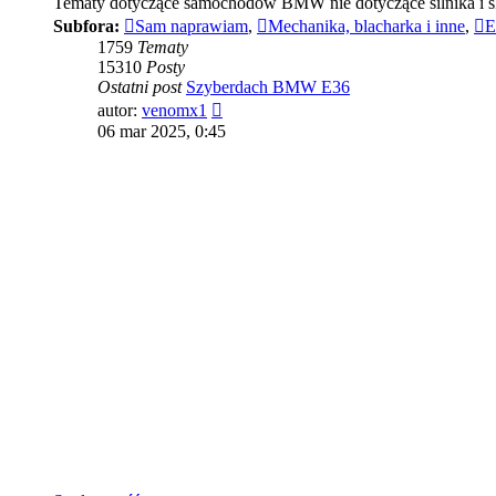
Tematy dotyczące samochodów BMW nie dotyczące silnika i s
Subfora:
Sam naprawiam
,
Mechanika, blacharka i inne
,
E
1759
Tematy
15310
Posty
Ostatni post
Szyberdach BMW E36
Wyświetl
autor:
venomx1
najnowszy
06 mar 2025, 0:45
post