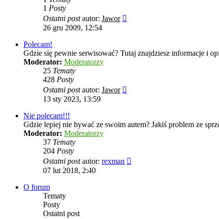
1
Posty
Wyświetl
Ostatni post
autor:
Jawor
najnowszy
26 gru 2009, 12:54
post
Polecam!
Gdzie się pewnie serwisować? Tutaj znajdziesz informacje i o
Moderator:
Moderatorzy
25
Tematy
428
Posty
Wyświetl
Ostatni post
autor:
Jawor
najnowszy
13 sty 2023, 13:59
post
Nie polecam!!!
Gdzie lepiej nie bywać ze swoim autem? Jakiś problem ze spr
Moderator:
Moderatorzy
37
Tematy
204
Posty
Wyświetl
Ostatni post
autor:
rexman
najnowszy
07 lut 2018, 2:40
post
O forum
Tematy
Posty
Ostatni post