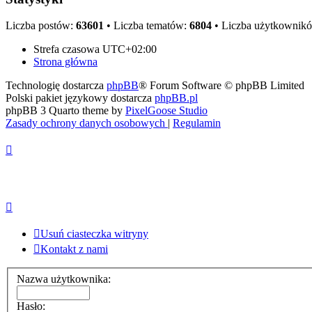
Liczba postów:
63601
• Liczba tematów:
6804
• Liczba użytkownik
Strefa czasowa
UTC+02:00
Strona główna
Technologię dostarcza
phpBB
® Forum Software © phpBB Limited
Polski pakiet językowy dostarcza
phpBB.pl
phpBB 3 Quarto theme by
PixelGoose Studio
Zasady ochrony danych osobowych
|
Regulamin
Usuń ciasteczka witryny
Kontakt z nami
Nazwa użytkownika:
Hasło: