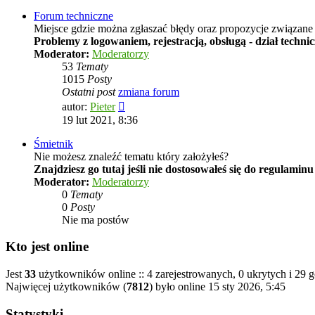
Forum techniczne
Miejsce gdzie można zgłaszać błędy oraz propozycje związane 
Problemy z logowaniem, rejestracją, obsługą - dział techni
Moderator:
Moderatorzy
53
Tematy
1015
Posty
Ostatni post
zmiana forum
Wyświetl
autor:
Pieter
najnowszy
19 lut 2021, 8:36
post
Śmietnik
Nie możesz znaleźć tematu który założyłeś?
Znajdziesz go tutaj jeśli nie dostosowałeś się do regulamin
Moderator:
Moderatorzy
0
Tematy
0
Posty
Nie ma postów
Kto jest online
Jest
33
użytkowników online :: 4 zarejestrowanych, 0 ukrytych i 29 g
Najwięcej użytkowników (
7812
) było online 15 sty 2026, 5:45
Statystyki