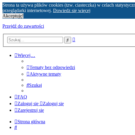
Strona ta używa plików cookies (tzw. ciasteczka) w celach statyst
przeglądarki internetowej.
Dowiedz się więcej
Akceptuję!
Przejdź do zawartości
Wyszukiwanie
Szukaj
zaawansowane
Więcej…
Tematy bez odpowiedzi
Aktywne tematy
Szukaj
FAQ
Zaloguj się
Zaloguj się
Zarejestruj się
Strona główna
Szukaj