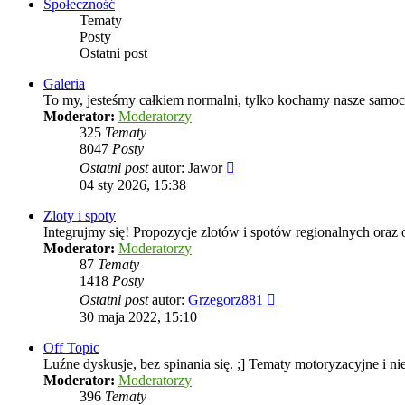
Społeczność
Tematy
Posty
Ostatni post
Galeria
To my, jesteśmy całkiem normalni, tylko kochamy nasze samoch
Moderator:
Moderatorzy
325
Tematy
8047
Posty
Wyświetl
Ostatni post
autor:
Jawor
najnowszy
04 sty 2026, 15:38
post
Zloty i spoty
Integrujmy się! Propozycje zlotów i spotów regionalnych oraz 
Moderator:
Moderatorzy
87
Tematy
1418
Posty
Wyświetl
Ostatni post
autor:
Grzegorz881
najnowszy
30 maja 2022, 15:10
post
Off Topic
Luźne dyskusje, bez spinania się. ;] Tematy motoryzacyjne i nie
Moderator:
Moderatorzy
396
Tematy