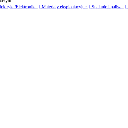
krzyni.
lektryka/Elektronika
,
Materiały eksploatacyjne
,
Spalanie i paliwa
,