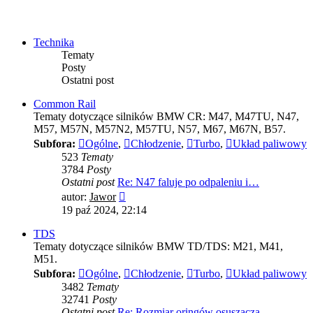
Technika
Tematy
Posty
Ostatni post
Common Rail
Tematy dotyczące silników BMW CR: M47, M47TU, N47,
M57, M57N, M57N2, M57TU, N57, M67, M67N, B57.
Subfora:
Ogólne
,
Chłodzenie
,
Turbo
,
Układ paliwowy
523
Tematy
3784
Posty
Ostatni post
Re: N47 faluje po odpaleniu i…
Wyświetl
autor:
Jawor
najnowszy
19 paź 2024, 22:14
post
TDS
Tematy dotyczące silników BMW TD/TDS: M21, M41,
M51.
Subfora:
Ogólne
,
Chłodzenie
,
Turbo
,
Układ paliwowy
3482
Tematy
32741
Posty
Ostatni post
Re: Rozmiar oringów osuszacza…