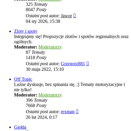
325
Tematy
8047
Posty
Wyświetl
Ostatni post
autor:
Jawor
najnowszy
04 sty 2026, 15:38
post
Zloty i spoty
Integrujmy się! Propozycje zlotów i spotów regionalnych oraz
ogólnych.
Moderator:
Moderatorzy
87
Tematy
1418
Posty
Wyświetl
Ostatni post
autor:
Grzegorz881
najnowszy
30 maja 2022, 15:10
post
Off Topic
Luźne dyskusje, bez spinania się. ;] Tematy motoryzacyjne i
nie tylko!
Moderator:
Moderatorzy
396
Tematy
7668
Posty
Wyświetl
Ostatni post
autor:
rexman
najnowszy
26 lut 2024, 0:17
post
Giełda