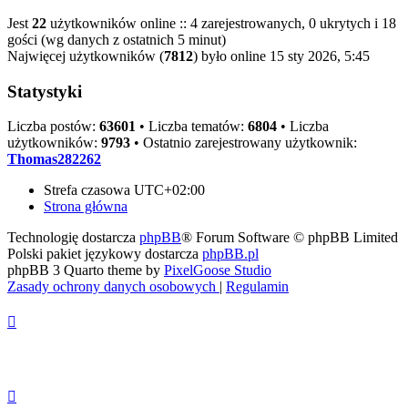
Jest
22
użytkowników online :: 4 zarejestrowanych, 0 ukrytych i 18
gości (wg danych z ostatnich 5 minut)
Najwięcej użytkowników (
7812
) było online 15 sty 2026, 5:45
Statystyki
Liczba postów:
63601
• Liczba tematów:
6804
• Liczba
użytkowników:
9793
• Ostatnio zarejestrowany użytkownik:
Thomas282262
Strefa czasowa
UTC+02:00
Strona główna
Technologię dostarcza
phpBB
® Forum Software © phpBB Limited
Polski pakiet językowy dostarcza
phpBB.pl
phpBB 3 Quarto theme by
PixelGoose Studio
Zasady ochrony danych osobowych
|
Regulamin