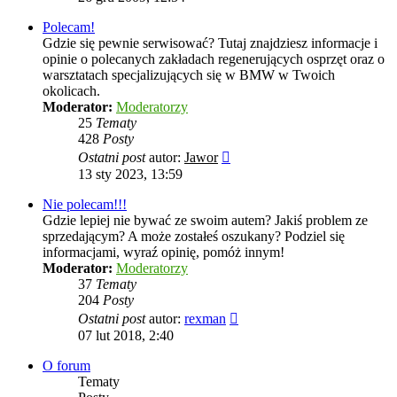
post
Polecam!
Gdzie się pewnie serwisować? Tutaj znajdziesz informacje i
opinie o polecanych zakładach regenerujących osprzęt oraz o
warsztatach specjalizujących się w BMW w Twoich
okolicach.
Moderator:
Moderatorzy
25
Tematy
428
Posty
Wyświetl
Ostatni post
autor:
Jawor
najnowszy
13 sty 2023, 13:59
post
Nie polecam!!!
Gdzie lepiej nie bywać ze swoim autem? Jakiś problem ze
sprzedającym? A może zostałeś oszukany? Podziel się
informacjami, wyraź opinię, pomóż innym!
Moderator:
Moderatorzy
37
Tematy
204
Posty
Wyświetl
Ostatni post
autor:
rexman
najnowszy
07 lut 2018, 2:40
post
O forum
Tematy