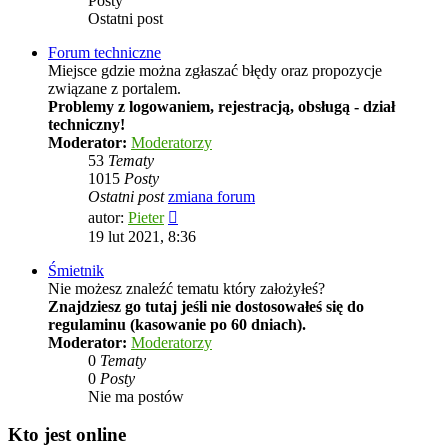
Posty
Ostatni post
Forum techniczne
Miejsce gdzie można zgłaszać błędy oraz propozycje
związane z portalem.
Problemy z logowaniem, rejestracją, obsługą - dział
techniczny!
Moderator:
Moderatorzy
53
Tematy
1015
Posty
Ostatni post
zmiana forum
Wyświetl
autor:
Pieter
najnowszy
19 lut 2021, 8:36
post
Śmietnik
Nie możesz znaleźć tematu który założyłeś?
Znajdziesz go tutaj jeśli nie dostosowałeś się do
regulaminu (kasowanie po 60 dniach).
Moderator:
Moderatorzy
0
Tematy
0
Posty
Nie ma postów
Kto jest online