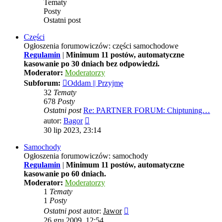
Tematy
Posty
Ostatni post
Części
Ogłoszenia forumowiczów: części samochodowe
Regulamin
|
Minimum 11 postów, automatyczne
kasowanie po 30 dniach bez odpowiedzi.
Moderator:
Moderatorzy
Subforum:
Oddam || Przyjmę
32
Tematy
678
Posty
Ostatni post
Re: PARTNER FORUM: Chiptuning…
Wyświetl
autor:
Bagor
najnowszy
30 lip 2023, 23:14
post
Samochody
Ogłoszenia forumowiczów: samochody
Regulamin
|
Minimum 11 postów, automatyczne
kasowanie po 60 dniach.
Moderator:
Moderatorzy
1
Tematy
1
Posty
Wyświetl
Ostatni post
autor:
Jawor
najnowszy
26 gru 2009, 12:54