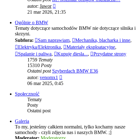
Wyświetl
autor:
Jawor
najnowszy
21 mar 2026, 21:35
post
Ogólnie o BMW
Tematy dotyczące samochodów BMW nie dotyczące silnika i
skrzyni.
Subfora:
Sam naprawiam
,
Mechanika, blacharka i inne
,
Elektryka/Elektronika
,
Materiały eksploatacyjne
,
Spalanie i paliwa
,
Kupuję diesla...
,
Przydatne strony
1759
Tematy
15310
Posty
Ostatni post
Szyberdach BMW E36
Wyświetl
autor:
venomx1
najnowszy
06 mar 2025, 0:45
post
Społeczność
Tematy
Posty
Ostatni post
Galeria
To my, jesteśmy całkiem normalni, tylko kochamy nasze
samochody - czyli zdjęcia nas i naszych BMW. ;]
Moderator:
Moderatorzy