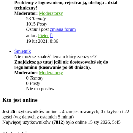
Problemy z logowaniem, rejestracją, obsługą - dział
techniczny!
Moderator:
Moderatorzy
53
Tematy
1015
Posty
Ostatni post
zmiana forum
Wyświetl
autor:
Pieter
najnowszy
19 lut 2021, 8:36
post
Śmietnik
Nie możesz znaleźć tematu który założyłeś?
Znajdziesz go tutaj jeśli nie dostosowałeś się do
regulaminu (kasowanie po 60 dniach).
Moderator:
Moderatorzy
0
Tematy
0
Posty
Nie ma postów
Kto jest online
Jest
26
użytkowników online :: 4 zarejestrowanych, 0 ukrytych i 22
gości (wg danych z ostatnich 5 minut)
Najwięcej użytkowników (
7812
) było online 15 sty 2026, 5:45