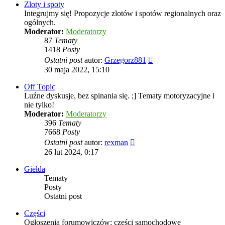
Zloty i spoty
Integrujmy się! Propozycje zlotów i spotów regionalnych oraz
ogólnych.
Moderator:
Moderatorzy
87
Tematy
1418
Posty
Wyświetl
Ostatni post
autor:
Grzegorz881
najnowszy
30 maja 2022, 15:10
post
Off Topic
Luźne dyskusje, bez spinania się. ;] Tematy motoryzacyjne i
nie tylko!
Moderator:
Moderatorzy
396
Tematy
7668
Posty
Wyświetl
Ostatni post
autor:
rexman
najnowszy
26 lut 2024, 0:17
post
Giełda
Tematy
Posty
Ostatni post
Części
Ogłoszenia forumowiczów: części samochodowe