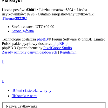
Statystyki
Liczba postów:
63601
• Liczba tematów:
6804
• Liczba
użytkowników:
9793
• Ostatnio zarejestrowany użytkownik:
Thomas282262
Strefa czasowa
UTC+02:00
Strona główna
Technologię dostarcza
phpBB
® Forum Software © phpBB Limited
Polski pakiet językowy dostarcza
phpBB.pl
phpBB 3 Quarto theme by
PixelGoose Studio
Zasady ochrony danych osobowych
|
Regulamin
Usuń ciasteczka witryny
Kontakt z nami
Nazwa użytkownika: