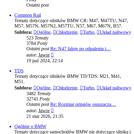
Ostatni post
Common Rail
Tematy dotyczące silników BMW CR: M47, M47TU, N47,
M57, M57N, M57N2, M57TU, N57, M67, M67N, B57.
Subfora:
Ogólne
,
Chłodzenie
,
Turbo
,
Układ paliwowy
523
Tematy
3784
Posty
Ostatni post
Re: N47 faluje po odpaleniu i…
Wyświetl
autor:
Jawor
najnowszy
19 paź 2024, 22:14
post
TDS
Tematy dotyczące silników BMW TD/TDS: M21, M41,
M51.
Subfora:
Ogólne
,
Chłodzenie
,
Turbo
,
Układ paliwowy
3482
Tematy
32741
Posty
Ostatni post
Re: Rozmiar oringów osuszacza…
Wyświetl
autor:
Jawor
najnowszy
21 mar 2026, 21:35
post
Ogólnie o BMW
Tematy dotyczące samochodów BMW nie dotyczące silnika i