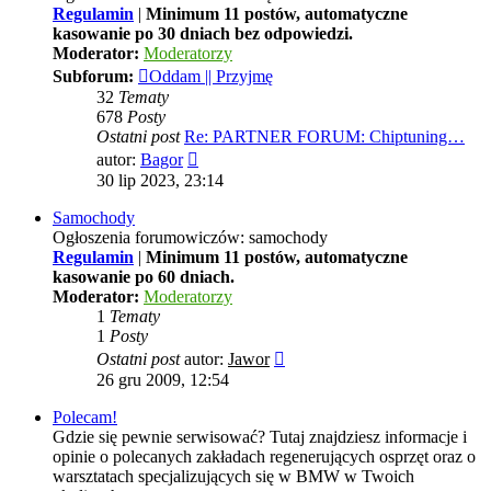
Regulamin
|
Minimum 11 postów, automatyczne
kasowanie po 30 dniach bez odpowiedzi.
Moderator:
Moderatorzy
Subforum:
Oddam || Przyjmę
32
Tematy
678
Posty
Ostatni post
Re: PARTNER FORUM: Chiptuning…
Wyświetl
autor:
Bagor
najnowszy
30 lip 2023, 23:14
post
Samochody
Ogłoszenia forumowiczów: samochody
Regulamin
|
Minimum 11 postów, automatyczne
kasowanie po 60 dniach.
Moderator:
Moderatorzy
1
Tematy
1
Posty
Wyświetl
Ostatni post
autor:
Jawor
najnowszy
26 gru 2009, 12:54
post
Polecam!
Gdzie się pewnie serwisować? Tutaj znajdziesz informacje i
opinie o polecanych zakładach regenerujących osprzęt oraz o
warsztatach specjalizujących się w BMW w Twoich