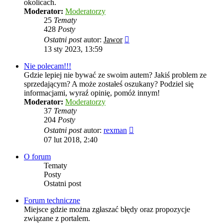
okolicach.
Moderator:
Moderatorzy
25
Tematy
428
Posty
Wyświetl
Ostatni post
autor:
Jawor
najnowszy
13 sty 2023, 13:59
post
Nie polecam!!!
Gdzie lepiej nie bywać ze swoim autem? Jakiś problem ze
sprzedającym? A może zostałeś oszukany? Podziel się
informacjami, wyraź opinię, pomóż innym!
Moderator:
Moderatorzy
37
Tematy
204
Posty
Wyświetl
Ostatni post
autor:
rexman
najnowszy
07 lut 2018, 2:40
post
O forum
Tematy
Posty
Ostatni post
Forum techniczne
Miejsce gdzie można zgłaszać błędy oraz propozycje
związane z portalem.