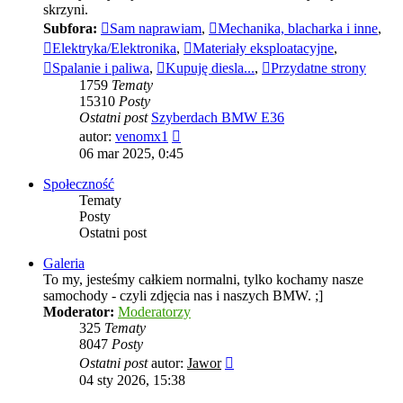
skrzyni.
Subfora:
Sam naprawiam
,
Mechanika, blacharka i inne
,
Elektryka/Elektronika
,
Materiały eksploatacyjne
,
Spalanie i paliwa
,
Kupuję diesla...
,
Przydatne strony
1759
Tematy
15310
Posty
Ostatni post
Szyberdach BMW E36
Wyświetl
autor:
venomx1
najnowszy
06 mar 2025, 0:45
post
Społeczność
Tematy
Posty
Ostatni post
Galeria
To my, jesteśmy całkiem normalni, tylko kochamy nasze
samochody - czyli zdjęcia nas i naszych BMW. ;]
Moderator:
Moderatorzy
325
Tematy
8047
Posty
Wyświetl
Ostatni post
autor:
Jawor
najnowszy
04 sty 2026, 15:38
post