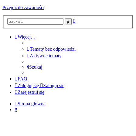
Przejdź do zawartości
Wyszukiwanie
Szukaj
zaawansowane
Więcej…
Tematy bez odpowiedzi
Aktywne tematy
Szukaj
FAQ
Zaloguj się
Zaloguj się
Zarejestruj się
Strona główna
Szukaj