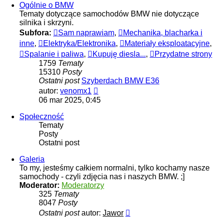
Ogólnie o BMW
Tematy dotyczące samochodów BMW nie dotyczące
silnika i skrzyni.
Subfora:
Sam naprawiam
,
Mechanika, blacharka i
inne
,
Elektryka/Elektronika
,
Materiały eksploatacyjne
,
Spalanie i paliwa
,
Kupuję diesla...
,
Przydatne strony
1759
Tematy
15310
Posty
Ostatni post
Szyberdach BMW E36
Wyświetl
autor:
venomx1
najnowszy
06 mar 2025, 0:45
post
Społeczność
Tematy
Posty
Ostatni post
Galeria
To my, jesteśmy całkiem normalni, tylko kochamy nasze
samochody - czyli zdjęcia nas i naszych BMW. ;]
Moderator:
Moderatorzy
325
Tematy
8047
Posty
Wyświetl
Ostatni post
autor:
Jawor