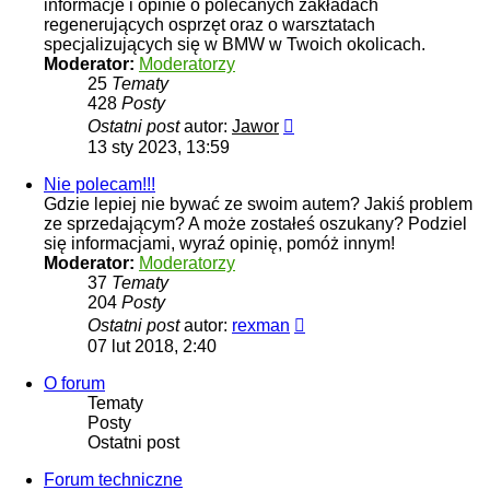
informacje i opinie o polecanych zakładach
regenerujących osprzęt oraz o warsztatach
specjalizujących się w BMW w Twoich okolicach.
Moderator:
Moderatorzy
25
Tematy
428
Posty
Wyświetl
Ostatni post
autor:
Jawor
najnowszy
13 sty 2023, 13:59
post
Nie polecam!!!
Gdzie lepiej nie bywać ze swoim autem? Jakiś problem
ze sprzedającym? A może zostałeś oszukany? Podziel
się informacjami, wyraź opinię, pomóż innym!
Moderator:
Moderatorzy
37
Tematy
204
Posty
Wyświetl
Ostatni post
autor:
rexman
najnowszy
07 lut 2018, 2:40
post
O forum
Tematy
Posty
Ostatni post
Forum techniczne