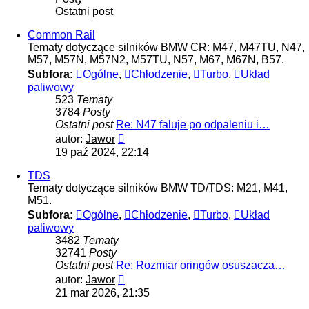
Ostatni post
Common Rail
Tematy dotyczące silników BMW CR: M47, M47TU, N47,
M57, M57N, M57N2, M57TU, N57, M67, M67N, B57.
Subfora:
Ogólne
,
Chłodzenie
,
Turbo
,
Układ
paliwowy
523
Tematy
3784
Posty
Ostatni post
Re: N47 faluje po odpaleniu i…
Wyświetl
autor:
Jawor
najnowszy
19 paź 2024, 22:14
post
TDS
Tematy dotyczące silników BMW TD/TDS: M21, M41,
M51.
Subfora:
Ogólne
,
Chłodzenie
,
Turbo
,
Układ
paliwowy
3482
Tematy
32741
Posty
Ostatni post
Re: Rozmiar oringów osuszacza…
Wyświetl
autor:
Jawor
najnowszy
21 mar 2026, 21:35
post