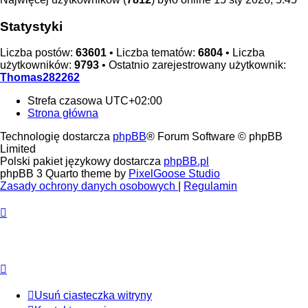
Statystyki
Liczba postów:
63601
• Liczba tematów:
6804
• Liczba
użytkowników:
9793
• Ostatnio zarejestrowany użytkownik:
Thomas282262
Strefa czasowa
UTC+02:00
Strona główna
Technologię dostarcza
phpBB
® Forum Software © phpBB
Limited
Polski pakiet językowy dostarcza
phpBB.pl
phpBB 3 Quarto theme by
PixelGoose Studio
Zasady ochrony danych osobowych
|
Regulamin
Usuń ciasteczka witryny