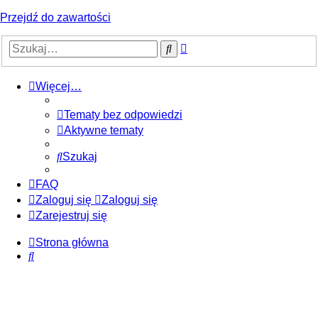
Przejdź do zawartości
Wyszukiwanie
Szukaj
zaawansowane
Więcej…
Tematy bez odpowiedzi
Aktywne tematy
Szukaj
FAQ
Zaloguj się
Zaloguj się
Zarejestruj się
Strona główna
Szukaj