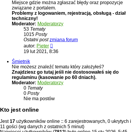
Miejsce gdzie można zgłaszać błędy oraz propozycje
związane z portalem.
Problemy z logowaniem, rejestracją, obsługą - dział
techniczny!
Moderator:
Moderatorzy
53
Tematy
1015
Posty
Ostatni post
zmiana forum
Wyświetl
autor:
Pieter
najnowszy
19 lut 2021, 8:36
post
Śmietnik
Nie możesz znaleźć tematu który założyłeś?
Znajdziesz go tutaj jeśli nie dostosowałeś się do
regulaminu (kasowanie po 60 dniach).
Moderator:
Moderatorzy
0
Tematy
0
Posty
Nie ma postów
Kto jest online
Jest
17
użytkowników online :: 6 zarejestrowanych, 0 ukrytych i
11 gości (wg danych z ostatnich 5 minut)
Najwięcej użytkowników (
7812
) było online 15 sty 2026, 5:45