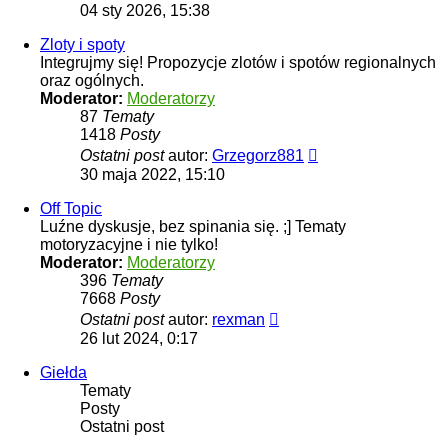
najnowszy
04 sty 2026, 15:38
post
Zloty i spoty
Integrujmy się! Propozycje zlotów i spotów regionalnych
oraz ogólnych.
Moderator:
Moderatorzy
87
Tematy
1418
Posty
Wyświetl
Ostatni post
autor:
Grzegorz881
najnowszy
30 maja 2022, 15:10
post
Off Topic
Luźne dyskusje, bez spinania się. ;] Tematy
motoryzacyjne i nie tylko!
Moderator:
Moderatorzy
396
Tematy
7668
Posty
Wyświetl
Ostatni post
autor:
rexman
najnowszy
26 lut 2024, 0:17
post
Giełda
Tematy
Posty
Ostatni post