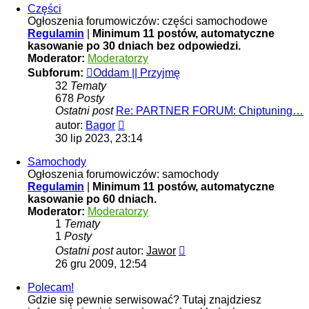
Części
Ogłoszenia forumowiczów: części samochodowe
Regulamin
|
Minimum 11 postów, automatyczne
kasowanie po 30 dniach bez odpowiedzi.
Moderator:
Moderatorzy
Subforum:
Oddam || Przyjmę
32
Tematy
678
Posty
Ostatni post
Re: PARTNER FORUM: Chiptuning…
Wyświetl
autor:
Bagor
najnowszy
30 lip 2023, 23:14
post
Samochody
Ogłoszenia forumowiczów: samochody
Regulamin
|
Minimum 11 postów, automatyczne
kasowanie po 60 dniach.
Moderator:
Moderatorzy
1
Tematy
1
Posty
Wyświetl
Ostatni post
autor:
Jawor
najnowszy
26 gru 2009, 12:54
post
Polecam!
Gdzie się pewnie serwisować? Tutaj znajdziesz