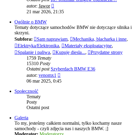
Wyświetl
autor:
Jawor
najnowszy
21 mar 2026, 21:35
post
Ogólnie o BMW
Tematy dotyczące samochodów BMW nie dotyczące silnika i
skrzyni.
Subfora:
Sam naprawiam
,
Mechanika, blacharka i inne
,
Elektryka/Elektronika
,
Materiały eksploatacyjne
,
Spalanie i paliwa
,
Kupuję diesla...
,
Przydatne strony
1759
Tematy
15310
Posty
Ostatni post
Szyberdach BMW E36
Wyświetl
autor:
venomx1
najnowszy
06 mar 2025, 0:45
post
Społeczność
Tematy
Posty
Ostatni post
Galeria
To my, jesteśmy całkiem normalni, tylko kochamy nasze
samochody - czyli zdjęcia nas i naszych BMW. ;]
Moderator:
Moderatorzy