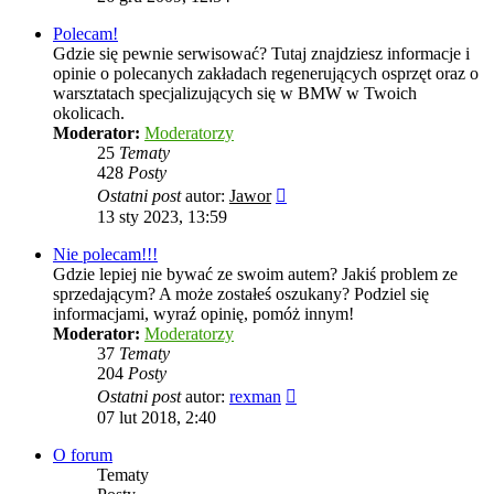
post
Polecam!
Gdzie się pewnie serwisować? Tutaj znajdziesz informacje i
opinie o polecanych zakładach regenerujących osprzęt oraz o
warsztatach specjalizujących się w BMW w Twoich
okolicach.
Moderator:
Moderatorzy
25
Tematy
428
Posty
Wyświetl
Ostatni post
autor:
Jawor
najnowszy
13 sty 2023, 13:59
post
Nie polecam!!!
Gdzie lepiej nie bywać ze swoim autem? Jakiś problem ze
sprzedającym? A może zostałeś oszukany? Podziel się
informacjami, wyraź opinię, pomóż innym!
Moderator:
Moderatorzy
37
Tematy
204
Posty
Wyświetl
Ostatni post
autor:
rexman
najnowszy
07 lut 2018, 2:40
post
O forum
Tematy