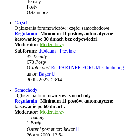
Tematy
Posty
Ostatni post
Części
Ogłoszenia forumowiczów: części samochodowe
Regulamin
|
Minimum 11 postów, automatyczne
kasowanie po 30 dniach bez odpowiedzi.
Moderator:
Moderatorzy
Subforum:
Oddam || Przyjmę
32
Tematy
678
Posty
Ostatni post
Re: PARTNER FORUM: Chiptuning…
Wyświetl
autor:
Bagor
najnowszy
30 lip 2023, 23:14
post
Samochody
Ogłoszenia forumowiczów: samochody
Regulamin
|
Minimum 11 postów, automatyczne
kasowanie po 60 dniach.
Moderator:
Moderatorzy
1
Tematy
1
Posty
Wyświetl
Ostatni post
autor:
Jawor
najnowszy
26 gru 2009, 12:54