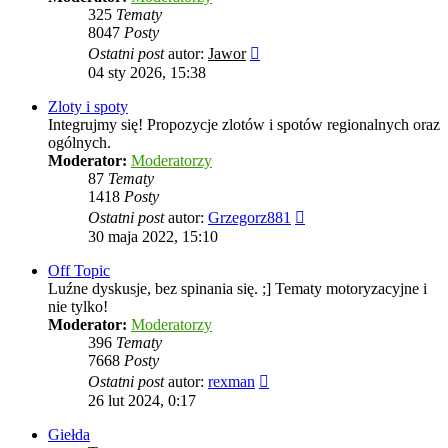
325
Tematy
8047
Posty
Wyświetl
Ostatni post
autor:
Jawor
najnowszy
04 sty 2026, 15:38
post
Zloty i spoty
Integrujmy się! Propozycje zlotów i spotów regionalnych oraz
ogólnych.
Moderator:
Moderatorzy
87
Tematy
1418
Posty
Wyświetl
Ostatni post
autor:
Grzegorz881
najnowszy
30 maja 2022, 15:10
post
Off Topic
Luźne dyskusje, bez spinania się. ;] Tematy motoryzacyjne i
nie tylko!
Moderator:
Moderatorzy
396
Tematy
7668
Posty
Wyświetl
Ostatni post
autor:
rexman
najnowszy
26 lut 2024, 0:17
post
Giełda