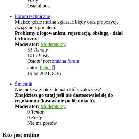
Posty
Ostatni post
Forum techniczne
Miejsce gdzie można zgłaszać błędy oraz propozycje
związane z portalem.
Problemy z logowaniem, rejestracją, obsługą - dział
techniczny!
Moderator:
Moderatorzy
53
Tematy
1015
Posty
Ostatni post
zmiana forum
Wyświetl
autor:
Pieter
najnowszy
19 lut 2021, 8:36
post
Śmietnik
Nie możesz znaleźć tematu który założyłeś?
Znajdziesz go tutaj jeśli nie dostosowałeś się do
regulaminu (kasowanie po 60 dniach).
Moderator:
Moderatorzy
0
Tematy
0
Posty
Nie ma postów
Kto jest online