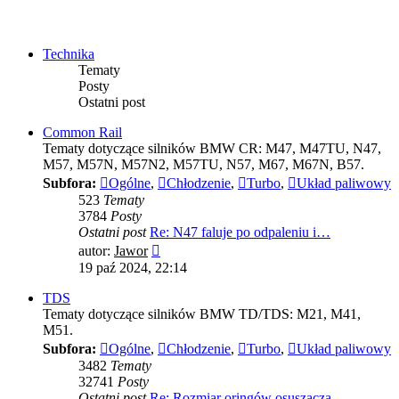
Technika
Tematy
Posty
Ostatni post
Common Rail
Tematy dotyczące silników BMW CR: M47, M47TU, N47,
M57, M57N, M57N2, M57TU, N57, M67, M67N, B57.
Subfora:
Ogólne
,
Chłodzenie
,
Turbo
,
Układ paliwowy
523
Tematy
3784
Posty
Ostatni post
Re: N47 faluje po odpaleniu i…
Wyświetl
autor:
Jawor
najnowszy
19 paź 2024, 22:14
post
TDS
Tematy dotyczące silników BMW TD/TDS: M21, M41,
M51.
Subfora:
Ogólne
,
Chłodzenie
,
Turbo
,
Układ paliwowy
3482
Tematy
32741
Posty
Ostatni post
Re: Rozmiar oringów osuszacza…