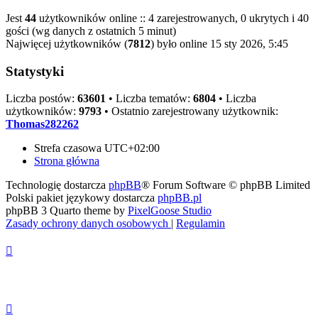
Jest
44
użytkowników online :: 4 zarejestrowanych, 0 ukrytych i 40
gości (wg danych z ostatnich 5 minut)
Najwięcej użytkowników (
7812
) było online 15 sty 2026, 5:45
Statystyki
Liczba postów:
63601
• Liczba tematów:
6804
• Liczba
użytkowników:
9793
• Ostatnio zarejestrowany użytkownik:
Thomas282262
Strefa czasowa
UTC+02:00
Strona główna
Technologię dostarcza
phpBB
® Forum Software © phpBB Limited
Polski pakiet językowy dostarcza
phpBB.pl
phpBB 3 Quarto theme by
PixelGoose Studio
Zasady ochrony danych osobowych
|
Regulamin