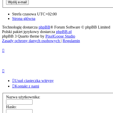
Strefa czasowa
UTC+02:00
Strona główna
Technologię dostarcza
phpBB
® Forum Software © phpBB Limited
Polski pakiet językowy dostarcza
phpBB.pl
phpBB 3 Quarto theme by
PixelGoose Studio
Zasady ochrony danych osobowych
|
Regulamin
Usuń ciasteczka witryny
Kontakt z nami
Nazwa użytkownika:
Hasło: