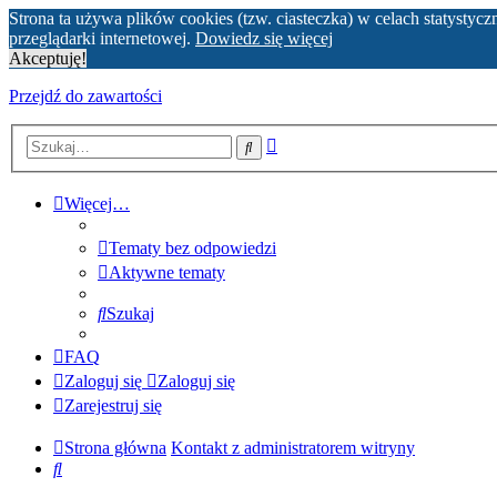
Strona ta używa plików cookies (tzw. ciasteczka) w celach statyst
przeglądarki internetowej.
Dowiedz się więcej
Akceptuję!
Przejdź do zawartości
Wyszukiwanie
Szukaj
zaawansowane
Więcej…
Tematy bez odpowiedzi
Aktywne tematy
Szukaj
FAQ
Zaloguj się
Zaloguj się
Zarejestruj się
Strona główna
Kontakt z administratorem witryny
Szukaj