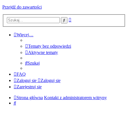
Przejdź do zawartości
Wyszukiwanie
Szukaj
zaawansowane
Więcej…
Tematy bez odpowiedzi
Aktywne tematy
Szukaj
FAQ
Zaloguj się
Zaloguj się
Zarejestruj się
Strona główna
Kontakt z administratorem witryny
Szukaj