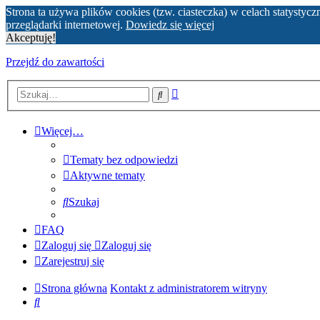
Strona ta używa plików cookies (tzw. ciasteczka) w celach statyst
przeglądarki internetowej.
Dowiedz się więcej
Akceptuję!
Przejdź do zawartości
Wyszukiwanie
Szukaj
zaawansowane
Więcej…
Tematy bez odpowiedzi
Aktywne tematy
Szukaj
FAQ
Zaloguj się
Zaloguj się
Zarejestruj się
Strona główna
Kontakt z administratorem witryny
Szukaj