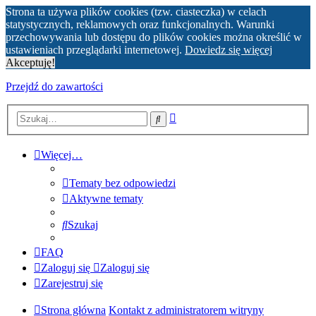
Strona ta używa plików cookies (tzw. ciasteczka) w celach
statystycznych, reklamowych oraz funkcjonalnych. Warunki
przechowywania lub dostępu do plików cookies można określić w
ustawieniach przeglądarki internetowej.
Dowiedz się więcej
Akceptuję!
Przejdź do zawartości
Wyszukiwanie
Szukaj
zaawansowane
Więcej…
Tematy bez odpowiedzi
Aktywne tematy
Szukaj
FAQ
Zaloguj się
Zaloguj się
Zarejestruj się
Strona główna
Kontakt z administratorem witryny