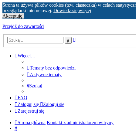
Strona ta używa plików cookies (tzw. ciasteczka) w celach statyst
przeglądarki internetowej.
Dowiedz się więcej
Akceptuję!
Przejdź do zawartości
Wyszukiwanie
Szukaj
zaawansowane
Więcej…
Tematy bez odpowiedzi
Aktywne tematy
Szukaj
FAQ
Zaloguj się
Zaloguj się
Zarejestruj się
Strona główna
Kontakt z administratorem witryny
Szukaj