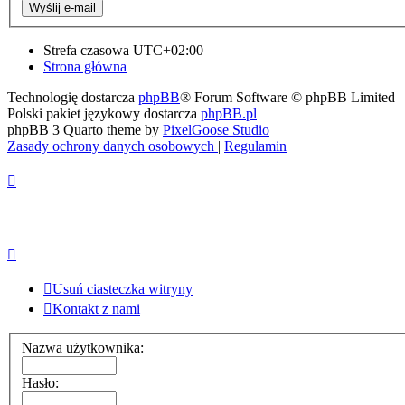
Strefa czasowa
UTC+02:00
Strona główna
Technologię dostarcza
phpBB
® Forum Software © phpBB Limited
Polski pakiet językowy dostarcza
phpBB.pl
phpBB 3 Quarto theme by
PixelGoose Studio
Zasady ochrony danych osobowych
|
Regulamin
Usuń ciasteczka witryny
Kontakt z nami
Nazwa użytkownika:
Hasło: