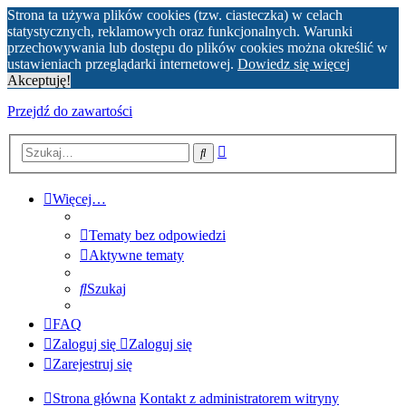
Strona ta używa plików cookies (tzw. ciasteczka) w celach
statystycznych, reklamowych oraz funkcjonalnych. Warunki
przechowywania lub dostępu do plików cookies można określić w
ustawieniach przeglądarki internetowej.
Dowiedz się więcej
Akceptuję!
Przejdź do zawartości
Wyszukiwanie
Szukaj
zaawansowane
Więcej…
Tematy bez odpowiedzi
Aktywne tematy
Szukaj
FAQ
Zaloguj się
Zaloguj się
Zarejestruj się
Strona główna
Kontakt z administratorem witryny