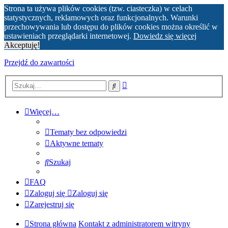
Strona ta używa plików cookies (tzw. ciasteczka) w celach
statystycznych, reklamowych oraz funkcjonalnych. Warunki
przechowywania lub dostępu do plików cookies można określić w
ustawieniach przeglądarki internetowej.
Dowiedz się więcej
Akceptuję!
Przejdź do zawartości
Wyszukiwanie
Szukaj
zaawansowane
Więcej…
Tematy bez odpowiedzi
Aktywne tematy
Szukaj
FAQ
Zaloguj się
Zaloguj się
Zarejestruj się
Strona główna
Kontakt z administratorem witryny