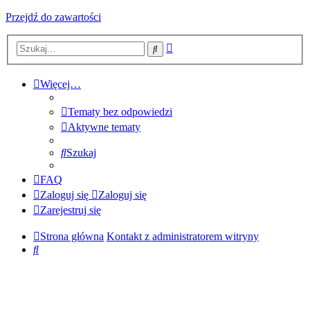
Przejdź do zawartości
Wyszukiwanie
Szukaj
zaawansowane
Więcej…
Tematy bez odpowiedzi
Aktywne tematy
Szukaj
FAQ
Zaloguj się
Zaloguj się
Zarejestruj się
Strona główna
Kontakt z administratorem witryny
Szukaj