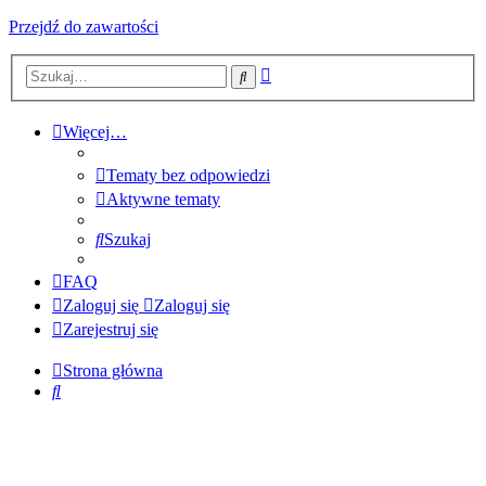
Przejdź do zawartości
Wyszukiwanie
Szukaj
zaawansowane
Więcej…
Tematy bez odpowiedzi
Aktywne tematy
Szukaj
FAQ
Zaloguj się
Zaloguj się
Zarejestruj się
Strona główna
Szukaj