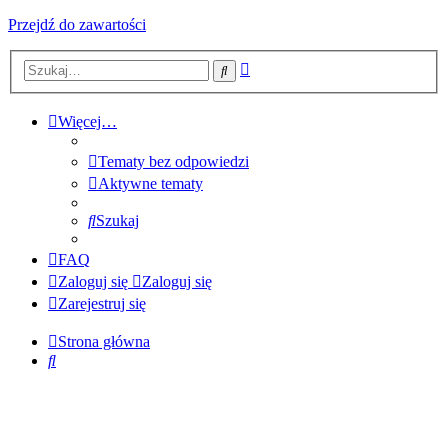
Przejdź do zawartości
Wyszukiwanie
Szukaj
zaawansowane
Więcej…
Tematy bez odpowiedzi
Aktywne tematy
Szukaj
FAQ
Zaloguj się
Zaloguj się
Zarejestruj się
Strona główna
Szukaj