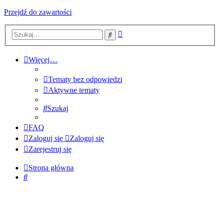
Przejdź do zawartości
Wyszukiwanie
Szukaj
zaawansowane
Więcej…
Tematy bez odpowiedzi
Aktywne tematy
Szukaj
FAQ
Zaloguj się
Zaloguj się
Zarejestruj się
Strona główna
Szukaj