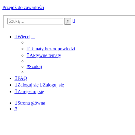
Przejdź do zawartości
Wyszukiwanie
Szukaj
zaawansowane
Więcej…
Tematy bez odpowiedzi
Aktywne tematy
Szukaj
FAQ
Zaloguj się
Zaloguj się
Zarejestruj się
Strona główna
Szukaj