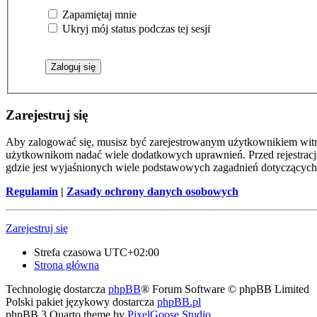
Zapamiętaj mnie
Ukryj mój status podczas tej sesji
Zarejestruj się
Aby zalogować się, musisz być zarejestrowanym użytkownikiem witryn
użytkownikom nadać wiele dodatkowych uprawnień. Przed rejestracj
gdzie jest wyjaśnionych wiele podstawowych zagadnień dotyczących
Regulamin
|
Zasady ochrony danych osobowych
Zarejestruj się
Strefa czasowa
UTC+02:00
Strona główna
Technologię dostarcza
phpBB
® Forum Software © phpBB Limited
Polski pakiet językowy dostarcza
phpBB.pl
phpBB 3 Quarto theme by
PixelGoose Studio