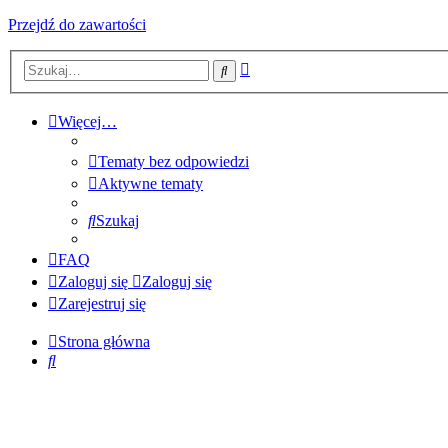
Przejdź do zawartości
Wyszukiwanie
Szukaj
zaawansowane
Więcej…
Tematy bez odpowiedzi
Aktywne tematy
Szukaj
FAQ
Zaloguj się
Zaloguj się
Zarejestruj się
Strona główna
Szukaj