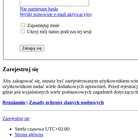
Nie pamiętam hasła
Wyślij ponownie e-mail aktywacyjny
Zapamiętaj mnie
Ukryj mój status podczas tej sesji
Zarejestruj się
Aby zalogować się, musisz być zarejestrowanym użytkownikiem witryn
użytkownikom nadać wiele dodatkowych uprawnień. Przed rejestracj
gdzie jest wyjaśnionych wiele podstawowych zagadnień dotyczących
Regulamin
|
Zasady ochrony danych osobowych
Zarejestruj się
Strefa czasowa
UTC+02:00
Strona główna