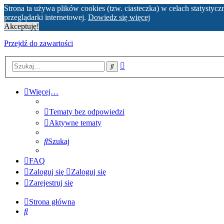
Strona ta używa plików cookies (tzw. ciasteczka) w celach statyst
przeglądarki internetowej.
Dowiedz się więcej
Akceptuję!
Przejdź do zawartości
Wyszukiwanie
Szukaj
zaawansowane
Więcej…
Tematy bez odpowiedzi
Aktywne tematy
Szukaj
FAQ
Zaloguj się
Zaloguj się
Zarejestruj się
Strona główna
Szukaj