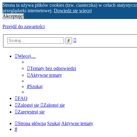
Strona ta używa plików cookies (tzw. ciasteczka) w celach statyst
przeglądarki internetowej.
Dowiedz się więcej
Akceptuję!
Przejdź do zawartości
Wyszukiwanie
Szukaj
zaawansowane
Więcej…
Tematy bez odpowiedzi
Aktywne tematy
Szukaj
FAQ
Zaloguj się
Zaloguj się
Zarejestruj się
Strona główna
Szukaj
Aktywne tematy
Szukaj