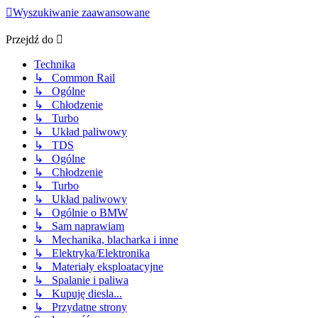
Wyszukiwanie zaawansowane
Przejdź do
Technika
↳ Common Rail
↳ Ogólne
↳ Chłodzenie
↳ Turbo
↳ Układ paliwowy
↳ TDS
↳ Ogólne
↳ Chłodzenie
↳ Turbo
↳ Układ paliwowy
↳ Ogólnie o BMW
↳ Sam naprawiam
↳ Mechanika, blacharka i inne
↳ Elektryka/Elektronika
↳ Materiały eksploatacyjne
↳ Spalanie i paliwa
↳ Kupuję diesla...
↳ Przydatne strony