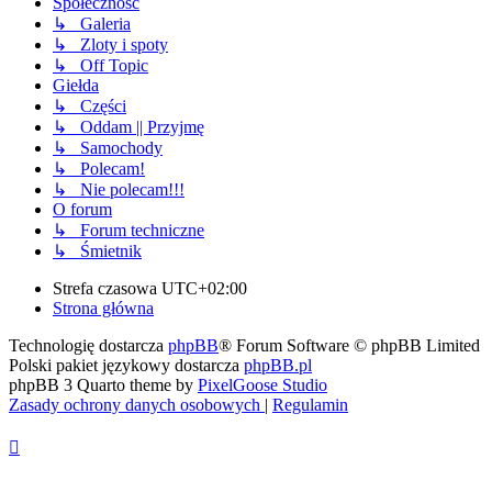
Społeczność
↳ Galeria
↳ Zloty i spoty
↳ Off Topic
Giełda
↳ Części
↳ Oddam || Przyjmę
↳ Samochody
↳ Polecam!
↳ Nie polecam!!!
O forum
↳ Forum techniczne
↳ Śmietnik
Strefa czasowa
UTC+02:00
Strona główna
Technologię dostarcza
phpBB
® Forum Software © phpBB Limited
Polski pakiet językowy dostarcza
phpBB.pl
phpBB 3 Quarto theme by
PixelGoose Studio
Zasady ochrony danych osobowych
|
Regulamin