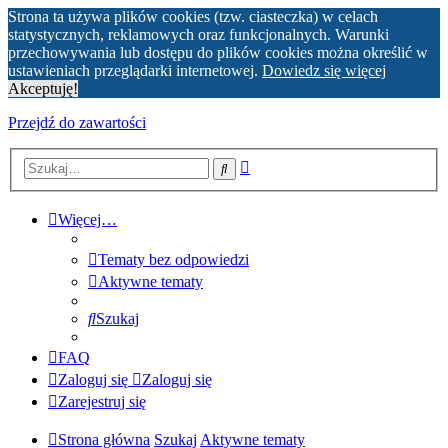
Strona ta używa plików cookies (tzw. ciasteczka) w celach
statystycznych, reklamowych oraz funkcjonalnych. Warunki
przechowywania lub dostępu do plików cookies można określić w
ustawieniach przeglądarki internetowej.
Dowiedz się więcej
Akceptuję!
Przejdź do zawartości
Wyszukiwanie
Szukaj
zaawansowane
Więcej…
Tematy bez odpowiedzi
Aktywne tematy
Szukaj
FAQ
Zaloguj się
Zaloguj się
Zarejestruj się
Strona główna
Szukaj
Aktywne tematy