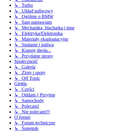
↳ Turbo
↳ Układ paliwowy
↳ Ogólnie o BMW
↳ Sam naprawiam
↳ Mechanika, blacharka i inne
↳ Elektryka/Elektronika
↳ Materiały eksploatacyjne
↳ Spalanie i paliwa
↳ Kupuję diesla...
↳ Przydatne strony
Społeczność
↳ Galeria
↳ Zloty i spoty
↳ Off Topic
Giełda
↳ Części
↳ Oddam || Przyjmę
↳ Samochody
↳ Polecam!
↳ Nie polecam!!!
O forum
↳ Forum techniczne
↳ Śmietnik