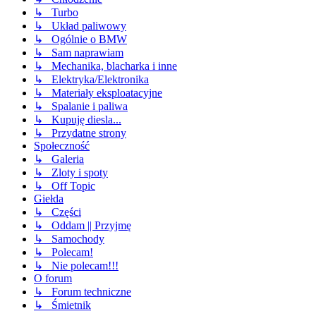
↳ Turbo
↳ Układ paliwowy
↳ Ogólnie o BMW
↳ Sam naprawiam
↳ Mechanika, blacharka i inne
↳ Elektryka/Elektronika
↳ Materiały eksploatacyjne
↳ Spalanie i paliwa
↳ Kupuję diesla...
↳ Przydatne strony
Społeczność
↳ Galeria
↳ Zloty i spoty
↳ Off Topic
Giełda
↳ Części
↳ Oddam || Przyjmę
↳ Samochody
↳ Polecam!
↳ Nie polecam!!!
O forum
↳ Forum techniczne
↳ Śmietnik