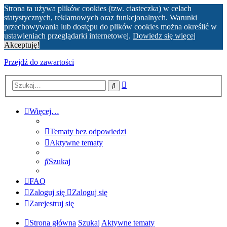
Strona ta używa plików cookies (tzw. ciasteczka) w celach
statystycznych, reklamowych oraz funkcjonalnych. Warunki
przechowywania lub dostępu do plików cookies można określić w
ustawieniach przeglądarki internetowej.
Dowiedz się więcej
Akceptuję!
Przejdź do zawartości
Wyszukiwanie
Szukaj
zaawansowane
Więcej…
Tematy bez odpowiedzi
Aktywne tematy
Szukaj
FAQ
Zaloguj się
Zaloguj się
Zarejestruj się
Strona główna
Szukaj
Aktywne tematy