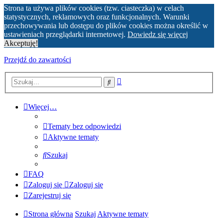
Strona ta używa plików cookies (tzw. ciasteczka) w celach
statystycznych, reklamowych oraz funkcjonalnych. Warunki
przechowywania lub dostępu do plików cookies można określić w
ustawieniach przeglądarki internetowej.
Dowiedz się więcej
Akceptuję!
Przejdź do zawartości
Wyszukiwanie
Szukaj
zaawansowane
Więcej…
Tematy bez odpowiedzi
Aktywne tematy
Szukaj
FAQ
Zaloguj się
Zaloguj się
Zarejestruj się
Strona główna
Szukaj
Aktywne tematy