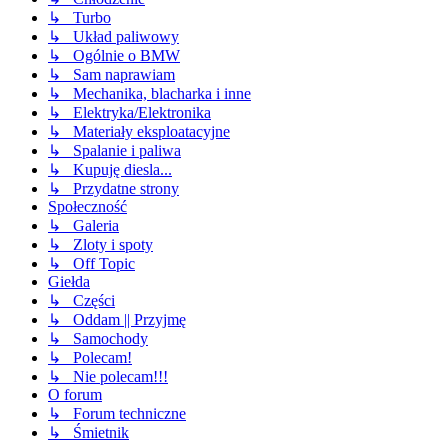
↳ Turbo
↳ Układ paliwowy
↳ Ogólnie o BMW
↳ Sam naprawiam
↳ Mechanika, blacharka i inne
↳ Elektryka/Elektronika
↳ Materiały eksploatacyjne
↳ Spalanie i paliwa
↳ Kupuję diesla...
↳ Przydatne strony
Społeczność
↳ Galeria
↳ Zloty i spoty
↳ Off Topic
Giełda
↳ Części
↳ Oddam || Przyjmę
↳ Samochody
↳ Polecam!
↳ Nie polecam!!!
O forum
↳ Forum techniczne
↳ Śmietnik