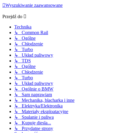
Wyszukiwanie zaawansowane
Przejdź do
Technika
↳ Common Rail
↳ Ogólne
↳ Chłodzenie
↳ Turbo
↳ Układ paliwowy
↳ TDS
↳ Ogólne
↳ Chłodzenie
↳ Turbo
↳ Układ paliwowy
↳ Ogólnie o BMW
↳ Sam naprawiam
↳ Mechanika, blacharka i inne
↳ Elektryka/Elektronika
↳ Materiały eksploatacyjne
↳ Spalanie i paliwa
↳ Kupuję diesla...
↳ Przydatne strony