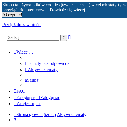
Strona ta używa plików cookies (tzw. ciasteczka) w celach statyst
przeglądarki internetowej.
Dowiedz się więcej
Akceptuję!
Przejdź do zawartości
Wyszukiwanie
Szukaj
zaawansowane
Więcej…
Tematy bez odpowiedzi
Aktywne tematy
Szukaj
FAQ
Zaloguj się
Zaloguj się
Zarejestruj się
Strona główna
Szukaj
Aktywne tematy
Szukaj