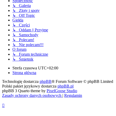
Społeczność
↳ Galeria
↳ Zloty i spoty
↳ Off Topic
Giełda
↳ Części
↳ Oddam || Przyjmę
↳ Samochody
↳ Polecam!
↳ Nie polecam!!!
O forum
↳ Forum techniczne
↳ Śmietnik
Strefa czasowa
UTC+02:00
Strona główna
Technologię dostarcza
phpBB
® Forum Software © phpBB Limited
Polski pakiet językowy dostarcza
phpBB.pl
phpBB 3 Quarto theme by
PixelGoose Studio
Zasady ochrony danych osobowych
|
Regulamin