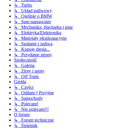
↳ Turbo
↳ Układ paliwowy
↳ Ogólnie o BMW
↳ Sam naprawiam
↳ Mechanika, blacharka i inne
↳ Elektryka/Elektronika
↳ Materiały eksploatacyjne
↳ Spalanie i paliwa
↳ Kupuję diesla...
↳ Przydatne strony
Społeczność
↳ Galeria
↳ Zloty i spoty
↳ Off Topic
Giełda
↳ Części
↳ Oddam || Przyjmę
↳ Samochody
↳ Polecam!
↳ Nie polecam!!!
O forum
↳ Forum techniczne
↳ Śmietnik