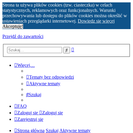
Strona ta używa plików cookies (tzw. ciasteczka) w celach
statystycznych, reklamowych oraz funkcjonalnych. Warunki
przechowywania lub dostępu do plików cookies można określić w
ustawieniach przeglądarki internetowej.
Dowiedz się więcej
Akceptuję!
Przejdź do zawartości
Wyszukiwanie
Szukaj
zaawansowane
Więcej…
Tematy bez odpowiedzi
Aktywne tematy
Szukaj
FAQ
Zaloguj się
Zaloguj się
Zarejestruj się
Strona główna
Szukaj
Aktywne tematy