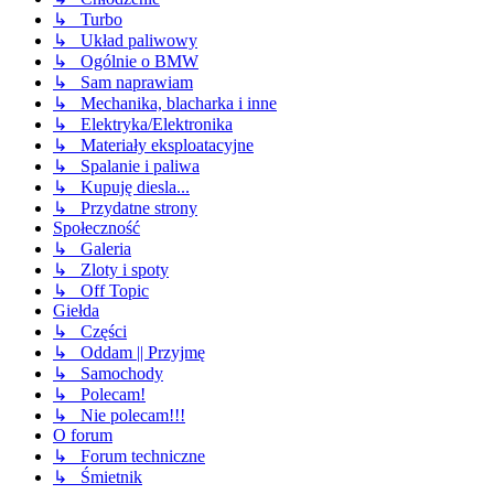
↳ Turbo
↳ Układ paliwowy
↳ Ogólnie o BMW
↳ Sam naprawiam
↳ Mechanika, blacharka i inne
↳ Elektryka/Elektronika
↳ Materiały eksploatacyjne
↳ Spalanie i paliwa
↳ Kupuję diesla...
↳ Przydatne strony
Społeczność
↳ Galeria
↳ Zloty i spoty
↳ Off Topic
Giełda
↳ Części
↳ Oddam || Przyjmę
↳ Samochody
↳ Polecam!
↳ Nie polecam!!!
O forum
↳ Forum techniczne
↳ Śmietnik