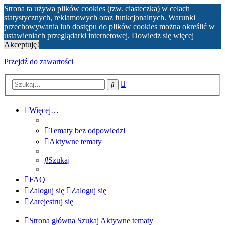
Strona ta używa plików cookies (tzw. ciasteczka) w celach
statystycznych, reklamowych oraz funkcjonalnych. Warunki
przechowywania lub dostępu do plików cookies można określić w
ustawieniach przeglądarki internetowej.
Dowiedz się więcej
Akceptuję!
Przejdź do zawartości
Wyszukiwanie
Szukaj
zaawansowane
Więcej…
Tematy bez odpowiedzi
Aktywne tematy
Szukaj
FAQ
Zaloguj się
Zaloguj się
Zarejestruj się
Strona główna
Szukaj
Aktywne tematy