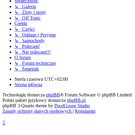
Społeczność
↳ Galeria
↳ Zloty i spoty
↳ Off Topic
Giełda
↳ Części
↳ Oddam || Przyjmę
↳ Samochody
↳ Polecam!
↳ Nie polecam!!!
O forum
↳ Forum techniczne
↳ Śmietnik
Strefa czasowa
UTC+02:00
Strona główna
Technologię dostarcza
phpBB
® Forum Software © phpBB Limited
Polski pakiet językowy dostarcza
phpBB.pl
phpBB 3 Quarto theme by
PixelGoose Studio
Zasady ochrony danych osobowych
|
Regulamin