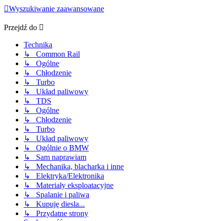
Wyszukiwanie zaawansowane
Przejdź do
Technika
↳ Common Rail
↳ Ogólne
↳ Chłodzenie
↳ Turbo
↳ Układ paliwowy
↳ TDS
↳ Ogólne
↳ Chłodzenie
↳ Turbo
↳ Układ paliwowy
↳ Ogólnie o BMW
↳ Sam naprawiam
↳ Mechanika, blacharka i inne
↳ Elektryka/Elektronika
↳ Materiały eksploatacyjne
↳ Spalanie i paliwa
↳ Kupuję diesla...
↳ Przydatne strony