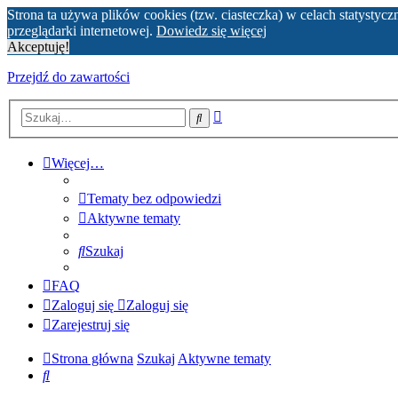
Strona ta używa plików cookies (tzw. ciasteczka) w celach statyst
przeglądarki internetowej.
Dowiedz się więcej
Akceptuję!
Przejdź do zawartości
Wyszukiwanie
Szukaj
zaawansowane
Więcej…
Tematy bez odpowiedzi
Aktywne tematy
Szukaj
FAQ
Zaloguj się
Zaloguj się
Zarejestruj się
Strona główna
Szukaj
Aktywne tematy
Szukaj