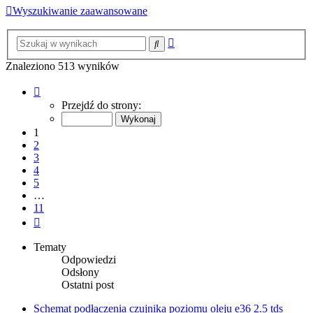
Wyszukiwanie zaawansowane
Wyszukiwanie
Szukaj
zaawansowane
Znaleziono 513 wyników
Strona
1
Przejdź do strony:
z
11
1
2
3
4
5
…
11
Następna
Tematy
Odpowiedzi
Odsłony
Ostatni post
Schemat podłączenia czujnika poziomu oleju e36 2.5 tds