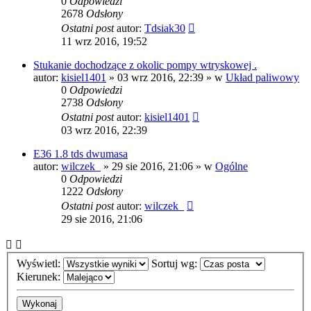
0
Odpowiedzi
2678
Odsłony
Ostatni post
autor:
Tdsiak30
11 wrz 2016, 19:52
Stukanie dochodzące z okolic pompy wtryskowej .
autor:
kisiel1401
»
03 wrz 2016, 22:39
» w
Układ paliwowy
0
Odpowiedzi
2738
Odsłony
Ostatni post
autor:
kisiel1401
03 wrz 2016, 22:39
E36 1.8 tds dwumasa
autor:
wilczek_
»
29 sie 2016, 21:06
» w
Ogólne
0
Odpowiedzi
1222
Odsłony
Ostatni post
autor:
wilczek_
29 sie 2016, 21:06
Wyświetl:
Sortuj wg:
Kierunek: