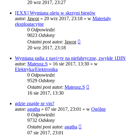
20 wrz 2017, 23:27
[EXX] Wymiana oleju w skrzyni biegów
autor:
Jawor
»
20 wrz 2017, 23:18
» w
Materiały
eksploatacyjne
0
Odpowiedzi
9023
Odsłony
Ostatni post
autor:
Jawor
20 wrz 2017, 23:18
Wymiana radia z navi+tv na niefabryczne, zwykłe 1DIN
autor:
Mateusz.S
»
16 sie 2017, 13:30
» w
Elektryka/Elektronika
0
Odpowiedzi
9529
Odsłony
Ostatni post
autor:
Mateusz.S
16 sie 2017, 13:30
gdzie znajdę nr vin?
autor:
agatha
»
07 sie 2017, 23:01
» w
Ogólne
0
Odpowiedzi
9732
Odsłony
Ostatni post
autor:
agatha
07 sie 2017, 23:01