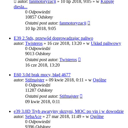
autor:
fanmotoryzacji
»
10 lip 2018, 9:05
» w
Kupuję
diesla...
0
Odpowiedzi
10857
Odsłony
Ostatni post
autor:
fanmotoryzacji
10 lip 2018, 9:05
E39 2.5tds, przewód doprowadzając paliwo
autor:
Twisteros
»
16 cze 2018, 13:20
» w
Układ paliwowy
0
Odpowiedzi
9013
Odsłony
Ostatni post
autor:
Twisteros
16 cze 2018, 13:20
E60 3.0d brak mocy, błąd 4677
autor:
Stifmajster
»
09 kwie 2018, 0:11
» w
Ogólne
0
Odpowiedzi
11287
Odsłony
Ostatni post
autor:
Stifmajster
09 kwie 2018, 0:11
e39 3.0D Tryb awaryjny skrzyni, MOC po vin i w dowodzie
autor:
SebaAce
»
27 mar 2018, 11:49
» w
Ogólne
0
Odpowiedzi
9396
Odsłony