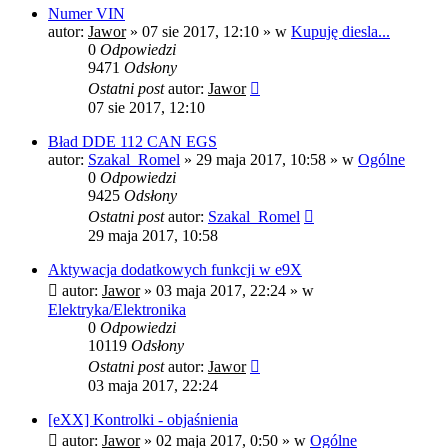
Numer VIN
autor:
Jawor
»
07 sie 2017, 12:10
» w
Kupuję diesla...
0
Odpowiedzi
9471
Odsłony
Ostatni post
autor:
Jawor
07 sie 2017, 12:10
Bład DDE 112 CAN EGS
autor:
Szakal_Romel
»
29 maja 2017, 10:58
» w
Ogólne
0
Odpowiedzi
9425
Odsłony
Ostatni post
autor:
Szakal_Romel
29 maja 2017, 10:58
Aktywacja dodatkowych funkcji w e9X
autor:
Jawor
»
03 maja 2017, 22:24
» w
Elektryka/Elektronika
0
Odpowiedzi
10119
Odsłony
Ostatni post
autor:
Jawor
03 maja 2017, 22:24
[eXX] Kontrolki - objaśnienia
autor:
Jawor
»
02 maja 2017, 0:50
» w
Ogólne