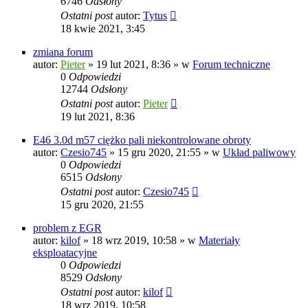
6746
Odsłony
Ostatni post
autor:
Tytus
18 kwie 2021, 3:45
zmiana forum
autor:
Pieter
»
19 lut 2021, 8:36
» w
Forum techniczne
0
Odpowiedzi
12744
Odsłony
Ostatni post
autor:
Pieter
19 lut 2021, 8:36
E46 3.0d m57 ciężko pali niekontrolowane obroty
autor:
Czesio745
»
15 gru 2020, 21:55
» w
Układ paliwowy
0
Odpowiedzi
6515
Odsłony
Ostatni post
autor:
Czesio745
15 gru 2020, 21:55
problem z EGR
autor:
kilof
»
18 wrz 2019, 10:58
» w
Materiały
eksploatacyjne
0
Odpowiedzi
8529
Odsłony
Ostatni post
autor:
kilof
18 wrz 2019, 10:58