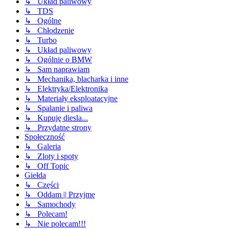
↳ Układ paliwowy
↳ TDS
↳ Ogólne
↳ Chłodzenie
↳ Turbo
↳ Układ paliwowy
↳ Ogólnie o BMW
↳ Sam naprawiam
↳ Mechanika, blacharka i inne
↳ Elektryka/Elektronika
↳ Materiały eksploatacyjne
↳ Spalanie i paliwa
↳ Kupuję diesla...
↳ Przydatne strony
Społeczność
↳ Galeria
↳ Zloty i spoty
↳ Off Topic
Giełda
↳ Części
↳ Oddam || Przyjmę
↳ Samochody
↳ Polecam!
↳ Nie polecam!!!