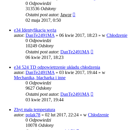
0
Odpowiedzi
313536
Odsłony
Ostatni post
autor:
Jawor
02 maja 2017, 0:50
e34 Identyfikacja węża
autor:
DanTe2491MA
»
06 kwie 2017, 18:23
» w
Chłodzenie
0
Odpowiedzi
10249
Odsłony
Ostatni post
autor:
DanTe2491MA
06 kwie 2017, 18:23
e34 524 TD odpowietrzenie układu chłodzenia
autor:
DanTe2491MA
»
03 kwie 2017, 19:44
» w
Mechanika, blacharka i inne
0
Odpowiedzi
9627
Odsłony
Ostatni post
autor:
DanTe2491MA
03 kwie 2017, 19:44
Zbyt mała temperatura
autor:
polak78
»
02 lut 2017, 22:24
» w
Chłodzenie
0
Odpowiedzi
10078
Odsłony