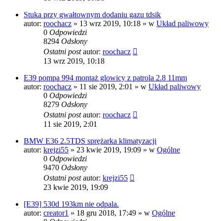
Stuka przy gwałtownym dodaniu gazu tdsik
autor:
roochacz
»
13 wrz 2019, 10:18
» w
Układ paliwowy
0
Odpowiedzi
8294
Odsłony
Ostatni post
autor:
roochacz
13 wrz 2019, 10:18
E39 pompa 994 montaż glowicy z patrola 2.8 11mm
autor:
roochacz
»
11 sie 2019, 2:01
» w
Układ paliwowy
0
Odpowiedzi
8279
Odsłony
Ostatni post
autor:
roochacz
11 sie 2019, 2:01
BMW E36 2.5TDS sprężarka klimatyzacji
autor:
krejzi55
»
23 kwie 2019, 19:09
» w
Ogólne
0
Odpowiedzi
9470
Odsłony
Ostatni post
autor:
krejzi55
23 kwie 2019, 19:09
[E39] 530d 193km nie odpala.
autor:
creator1
»
18 gru 2018, 17:49
» w
Ogólne