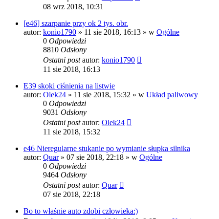
08 wrz 2018, 10:31
[e46] szarpanie przy ok 2 tys. obr.
autor:
konio1790
»
11 sie 2018, 16:13
» w
Ogólne
0
Odpowiedzi
8810
Odsłony
Ostatni post
autor:
konio1790
11 sie 2018, 16:13
E39 skoki ciśnienia na listwie
autor:
Olek24
»
11 sie 2018, 15:32
» w
Układ paliwowy
0
Odpowiedzi
9031
Odsłony
Ostatni post
autor:
Olek24
11 sie 2018, 15:32
e46 Nieregularne stukanie po wymianie słupka silnika
autor:
Quar
»
07 sie 2018, 22:18
» w
Ogólne
0
Odpowiedzi
9464
Odsłony
Ostatni post
autor:
Quar
07 sie 2018, 22:18
Bo to właśnie auto zdobi człowieka:)