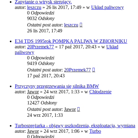
Zapytanie o wtrysk sterujący.
autor:
leszczu
»
26 lis 2017, 17:49
» w
Układ paliwowy
0
Odpowiedzi
9032
Odsłony
Ostatni post
autor:
leszczu
26 lis 2017, 17:49
E34 TDS 1995rok POMPKA PALIWA W ZBIORNIKU
autor:
20Przemek77
»
17 paź 2017, 20:43
» w
Układ
paliwowy
0
Odpowiedzi
9419
Odsłony
Ostatni post
autor:
20Przemek77
17 paź 2017, 20:43
Przyczyny przegrzewania się silnika BMW
autor:
Jawor
»
24 wrz 2017, 1:33
» w
Chłodzenie
0
Odpowiedzi
12427
Odsłony
Ostatni post
autor:
Jawor
24 wrz 2017, 1:33
Turbosprężarka - objawy uszkodzenia, eksploatacja, wymiana
autor:
Jawor
»
24 wrz 2017, 1:06
» w
Turbo
0
Odpowiedzi