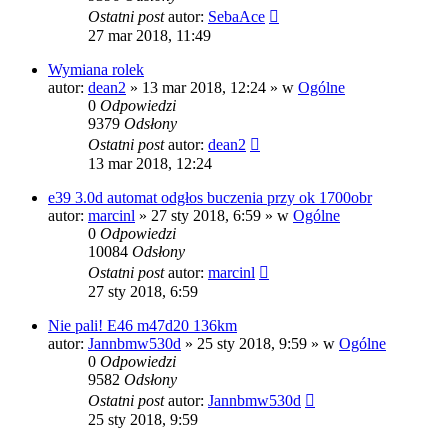
Ostatni post
autor:
SebaAce
27 mar 2018, 11:49
Wymiana rolek
autor:
dean2
»
13 mar 2018, 12:24
» w
Ogólne
0
Odpowiedzi
9379
Odsłony
Ostatni post
autor:
dean2
13 mar 2018, 12:24
e39 3.0d automat odgłos buczenia przy ok 1700obr
autor:
marcinl
»
27 sty 2018, 6:59
» w
Ogólne
0
Odpowiedzi
10084
Odsłony
Ostatni post
autor:
marcinl
27 sty 2018, 6:59
Nie pali! E46 m47d20 136km
autor:
Jannbmw530d
»
25 sty 2018, 9:59
» w
Ogólne
0
Odpowiedzi
9582
Odsłony
Ostatni post
autor:
Jannbmw530d
25 sty 2018, 9:59