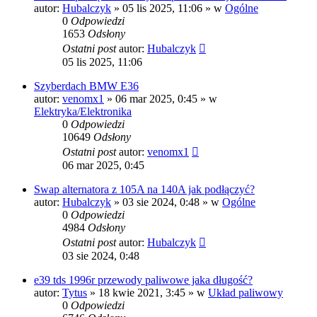
autor:
Hubalczyk
»
05 lis 2025, 11:06
» w
Ogólne
0
Odpowiedzi
1653
Odsłony
Ostatni post
autor:
Hubalczyk
05 lis 2025, 11:06
Szyberdach BMW E36
autor:
venomx1
»
06 mar 2025, 0:45
» w
Elektryka/Elektronika
0
Odpowiedzi
10649
Odsłony
Ostatni post
autor:
venomx1
06 mar 2025, 0:45
Swap alternatora z 105A na 140A jak podłączyć?
autor:
Hubalczyk
»
03 sie 2024, 0:48
» w
Ogólne
0
Odpowiedzi
4984
Odsłony
Ostatni post
autor:
Hubalczyk
03 sie 2024, 0:48
e39 tds 1996r przewody paliwowe jaka długość?
autor:
Tytus
»
18 kwie 2021, 3:45
» w
Układ paliwowy
0
Odpowiedzi