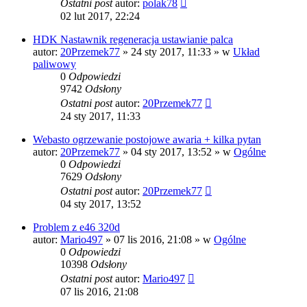
Ostatni post
autor:
polak78
02 lut 2017, 22:24
HDK Nastawnik regeneracja ustawianie palca
autor:
20Przemek77
»
24 sty 2017, 11:33
» w
Układ
paliwowy
0
Odpowiedzi
9742
Odsłony
Ostatni post
autor:
20Przemek77
24 sty 2017, 11:33
Webasto ogrzewanie postojowe awaria + kilka pytan
autor:
20Przemek77
»
04 sty 2017, 13:52
» w
Ogólne
0
Odpowiedzi
7629
Odsłony
Ostatni post
autor:
20Przemek77
04 sty 2017, 13:52
Problem z e46 320d
autor:
Mario497
»
07 lis 2016, 21:08
» w
Ogólne
0
Odpowiedzi
10398
Odsłony
Ostatni post
autor:
Mario497
07 lis 2016, 21:08