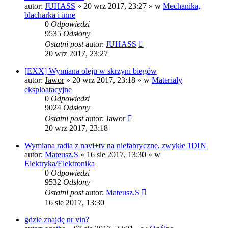
autor:
JUHASS
»
20 wrz 2017, 23:27
» w
Mechanika,
blacharka i inne
0
Odpowiedzi
9535
Odsłony
Ostatni post
autor:
JUHASS
20 wrz 2017, 23:27
[EXX] Wymiana oleju w skrzyni biegów
autor:
Jawor
»
20 wrz 2017, 23:18
» w
Materiały
eksploatacyjne
0
Odpowiedzi
9024
Odsłony
Ostatni post
autor:
Jawor
20 wrz 2017, 23:18
Wymiana radia z navi+tv na niefabryczne, zwykłe 1DIN
autor:
Mateusz.S
»
16 sie 2017, 13:30
» w
Elektryka/Elektronika
0
Odpowiedzi
9532
Odsłony
Ostatni post
autor:
Mateusz.S
16 sie 2017, 13:30
gdzie znajdę nr vin?