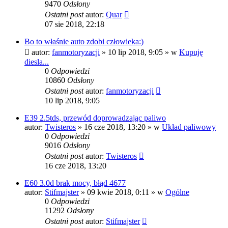
9470
Odsłony
Ostatni post
autor:
Quar
07 sie 2018, 22:18
Bo to właśnie auto zdobi człowieka:)
autor:
fanmotoryzacji
»
10 lip 2018, 9:05
» w
Kupuję
diesla...
0
Odpowiedzi
10860
Odsłony
Ostatni post
autor:
fanmotoryzacji
10 lip 2018, 9:05
E39 2.5tds, przewód doprowadzając paliwo
autor:
Twisteros
»
16 cze 2018, 13:20
» w
Układ paliwowy
0
Odpowiedzi
9016
Odsłony
Ostatni post
autor:
Twisteros
16 cze 2018, 13:20
E60 3.0d brak mocy, błąd 4677
autor:
Stifmajster
»
09 kwie 2018, 0:11
» w
Ogólne
0
Odpowiedzi
11292
Odsłony
Ostatni post
autor:
Stifmajster