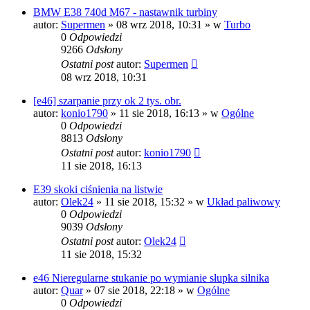
BMW E38 740d M67 - nastawnik turbiny
autor:
Supermen
»
08 wrz 2018, 10:31
» w
Turbo
0
Odpowiedzi
9266
Odsłony
Ostatni post
autor:
Supermen
08 wrz 2018, 10:31
[e46] szarpanie przy ok 2 tys. obr.
autor:
konio1790
»
11 sie 2018, 16:13
» w
Ogólne
0
Odpowiedzi
8813
Odsłony
Ostatni post
autor:
konio1790
11 sie 2018, 16:13
E39 skoki ciśnienia na listwie
autor:
Olek24
»
11 sie 2018, 15:32
» w
Układ paliwowy
0
Odpowiedzi
9039
Odsłony
Ostatni post
autor:
Olek24
11 sie 2018, 15:32
e46 Nieregularne stukanie po wymianie słupka silnika
autor:
Quar
»
07 sie 2018, 22:18
» w
Ogólne
0
Odpowiedzi