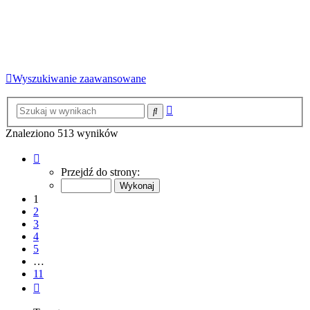
Wyszukiwanie zaawansowane
Wyszukiwanie
Szukaj
zaawansowane
Znaleziono 513 wyników
Strona
1
Przejdź do strony:
z
11
1
2
3
4
5
…
11
Następna