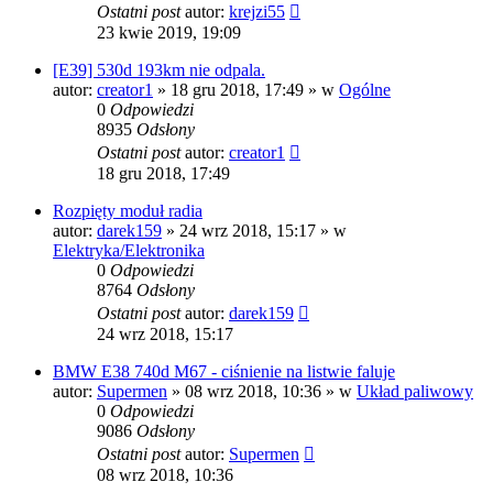
Ostatni post
autor:
krejzi55
23 kwie 2019, 19:09
[E39] 530d 193km nie odpala.
autor:
creator1
»
18 gru 2018, 17:49
» w
Ogólne
0
Odpowiedzi
8935
Odsłony
Ostatni post
autor:
creator1
18 gru 2018, 17:49
Rozpięty moduł radia
autor:
darek159
»
24 wrz 2018, 15:17
» w
Elektryka/Elektronika
0
Odpowiedzi
8764
Odsłony
Ostatni post
autor:
darek159
24 wrz 2018, 15:17
BMW E38 740d M67 - ciśnienie na listwie faluje
autor:
Supermen
»
08 wrz 2018, 10:36
» w
Układ paliwowy
0
Odpowiedzi
9086
Odsłony
Ostatni post
autor:
Supermen
08 wrz 2018, 10:36