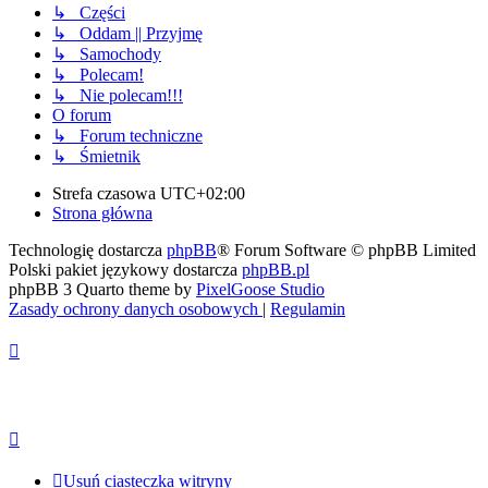
↳ Części
↳ Oddam || Przyjmę
↳ Samochody
↳ Polecam!
↳ Nie polecam!!!
O forum
↳ Forum techniczne
↳ Śmietnik
Strefa czasowa
UTC+02:00
Strona główna
Technologię dostarcza
phpBB
® Forum Software © phpBB Limited
Polski pakiet językowy dostarcza
phpBB.pl
phpBB 3 Quarto theme by
PixelGoose Studio
Zasady ochrony danych osobowych
|
Regulamin
Usuń ciasteczka witryny