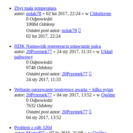
Zbyt mała temperatura
autor:
polak78
»
02 lut 2017, 22:24
» w
Chłodzenie
0
Odpowiedzi
10084
Odsłony
Ostatni post
autor:
polak78
02 lut 2017, 22:24
HDK Nastawnik regeneracja ustawianie palca
autor:
20Przemek77
»
24 sty 2017, 11:33
» w
Układ
paliwowy
0
Odpowiedzi
9748
Odsłony
Ostatni post
autor:
20Przemek77
24 sty 2017, 11:33
Webasto ogrzewanie postojowe awaria + kilka pytan
autor:
20Przemek77
»
04 sty 2017, 13:52
» w
Ogólne
0
Odpowiedzi
7632
Odsłony
Ostatni post
autor:
20Przemek77
04 sty 2017, 13:52
Problem z e46 320d
autor:
Mario497
»
07 lis 2016, 21:08
» w
Ogólne