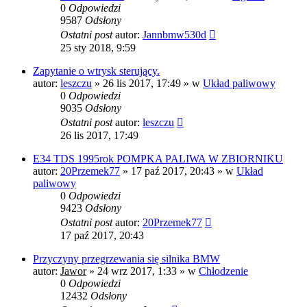
0
Odpowiedzi
9587
Odsłony
Ostatni post
autor:
Jannbmw530d
25 sty 2018, 9:59
Zapytanie o wtrysk sterujący.
autor:
leszczu
»
26 lis 2017, 17:49
» w
Układ paliwowy
0
Odpowiedzi
9035
Odsłony
Ostatni post
autor:
leszczu
26 lis 2017, 17:49
E34 TDS 1995rok POMPKA PALIWA W ZBIORNIKU
autor:
20Przemek77
»
17 paź 2017, 20:43
» w
Układ
paliwowy
0
Odpowiedzi
9423
Odsłony
Ostatni post
autor:
20Przemek77
17 paź 2017, 20:43
Przyczyny przegrzewania się silnika BMW
autor:
Jawor
»
24 wrz 2017, 1:33
» w
Chłodzenie
0
Odpowiedzi
12432
Odsłony