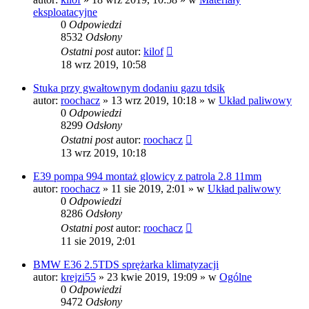
eksploatacyjne
0
Odpowiedzi
8532
Odsłony
Ostatni post
autor:
kilof
18 wrz 2019, 10:58
Stuka przy gwałtownym dodaniu gazu tdsik
autor:
roochacz
»
13 wrz 2019, 10:18
» w
Układ paliwowy
0
Odpowiedzi
8299
Odsłony
Ostatni post
autor:
roochacz
13 wrz 2019, 10:18
E39 pompa 994 montaż glowicy z patrola 2.8 11mm
autor:
roochacz
»
11 sie 2019, 2:01
» w
Układ paliwowy
0
Odpowiedzi
8286
Odsłony
Ostatni post
autor:
roochacz
11 sie 2019, 2:01
BMW E36 2.5TDS sprężarka klimatyzacji
autor:
krejzi55
»
23 kwie 2019, 19:09
» w
Ogólne
0
Odpowiedzi
9472
Odsłony