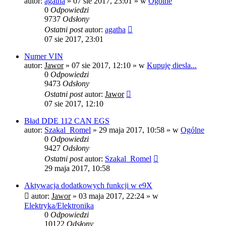
autor:
agatha
»
07 sie 2017, 23:01
» w
Ogólne
0
Odpowiedzi
9737
Odsłony
Ostatni post
autor:
agatha
07 sie 2017, 23:01
Numer VIN
autor:
Jawor
»
07 sie 2017, 12:10
» w
Kupuję diesla...
0
Odpowiedzi
9473
Odsłony
Ostatni post
autor:
Jawor
07 sie 2017, 12:10
Bład DDE 112 CAN EGS
autor:
Szakal_Romel
»
29 maja 2017, 10:58
» w
Ogólne
0
Odpowiedzi
9427
Odsłony
Ostatni post
autor:
Szakal_Romel
29 maja 2017, 10:58
Aktywacja dodatkowych funkcji w e9X
autor:
Jawor
»
03 maja 2017, 22:24
» w
Elektryka/Elektronika
0
Odpowiedzi
10122
Odsłony