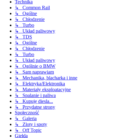
Technika
↳ Common Rail
↳ Ogólne
↳ Chłodzenie
↳ Turbo
↳ Układ paliwowy
↳ TDS
↳ Ogólne
↳ Chłodzenie
↳ Turbo
↳ Układ paliwowy
↳ Ogólnie o BMW
↳ Sam naprawiam
↳ Mechanika, blacharka i inne
↳ Elektryka/Elektronika
↳ Materiały eksploatacyjne
↳ Spalanie i paliwa
↳ Kupuję diesla...
↳ Przydatne strony
Społeczność
↳ Galeria
↳ Zloty i spoty
↳ Off Topic
Giełda