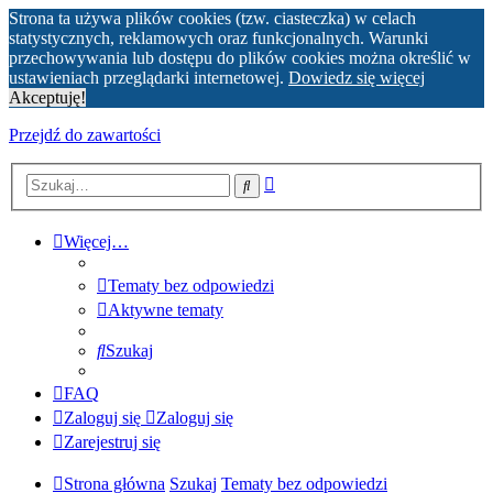
Strona ta używa plików cookies (tzw. ciasteczka) w celach
statystycznych, reklamowych oraz funkcjonalnych. Warunki
przechowywania lub dostępu do plików cookies można określić w
ustawieniach przeglądarki internetowej.
Dowiedz się więcej
Akceptuję!
Przejdź do zawartości
Wyszukiwanie
Szukaj
zaawansowane
Więcej…
Tematy bez odpowiedzi
Aktywne tematy
Szukaj
FAQ
Zaloguj się
Zaloguj się
Zarejestruj się
Strona główna
Szukaj
Tematy bez odpowiedzi