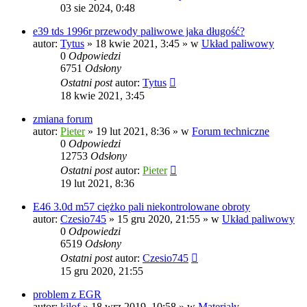
03 sie 2024, 0:48
e39 tds 1996r przewody paliwowe jaka długość?
autor:
Tytus
»
18 kwie 2021, 3:45
» w
Układ paliwowy
0
Odpowiedzi
6751
Odsłony
Ostatni post
autor:
Tytus
18 kwie 2021, 3:45
zmiana forum
autor:
Pieter
»
19 lut 2021, 8:36
» w
Forum techniczne
0
Odpowiedzi
12753
Odsłony
Ostatni post
autor:
Pieter
19 lut 2021, 8:36
E46 3.0d m57 ciężko pali niekontrolowane obroty
autor:
Czesio745
»
15 gru 2020, 21:55
» w
Układ paliwowy
0
Odpowiedzi
6519
Odsłony
Ostatni post
autor:
Czesio745
15 gru 2020, 21:55
problem z EGR
autor:
kilof
»
18 wrz 2019, 10:58
» w
Materiały