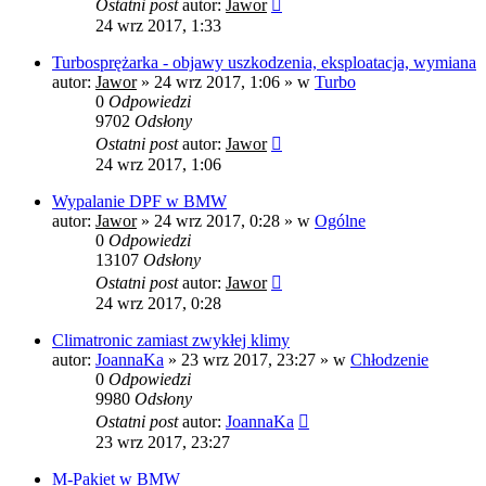
Ostatni post
autor:
Jawor
24 wrz 2017, 1:33
Turbosprężarka - objawy uszkodzenia, eksploatacja, wymiana
autor:
Jawor
»
24 wrz 2017, 1:06
» w
Turbo
0
Odpowiedzi
9702
Odsłony
Ostatni post
autor:
Jawor
24 wrz 2017, 1:06
Wypalanie DPF w BMW
autor:
Jawor
»
24 wrz 2017, 0:28
» w
Ogólne
0
Odpowiedzi
13107
Odsłony
Ostatni post
autor:
Jawor
24 wrz 2017, 0:28
Climatronic zamiast zwykłej klimy
autor:
JoannaKa
»
23 wrz 2017, 23:27
» w
Chłodzenie
0
Odpowiedzi
9980
Odsłony
Ostatni post
autor:
JoannaKa
23 wrz 2017, 23:27
M-Pakiet w BMW