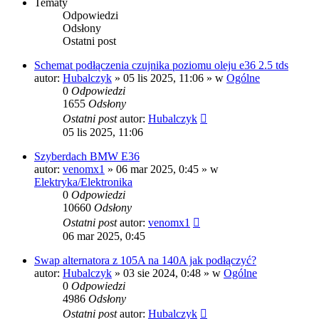
Tematy
Odpowiedzi
Odsłony
Ostatni post
Schemat podłączenia czujnika poziomu oleju e36 2.5 tds
autor:
Hubalczyk
»
05 lis 2025, 11:06
» w
Ogólne
0
Odpowiedzi
1655
Odsłony
Ostatni post
autor:
Hubalczyk
05 lis 2025, 11:06
Szyberdach BMW E36
autor:
venomx1
»
06 mar 2025, 0:45
» w
Elektryka/Elektronika
0
Odpowiedzi
10660
Odsłony
Ostatni post
autor:
venomx1
06 mar 2025, 0:45
Swap alternatora z 105A na 140A jak podłączyć?
autor:
Hubalczyk
»
03 sie 2024, 0:48
» w
Ogólne
0
Odpowiedzi
4986
Odsłony
Ostatni post
autor:
Hubalczyk