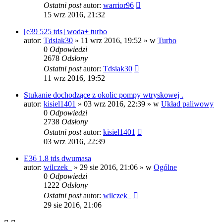
Ostatni post
autor:
warrior96
15 wrz 2016, 21:32
[e39 525 tds] woda+ turbo
autor:
Tdsiak30
»
11 wrz 2016, 19:52
» w
Turbo
0
Odpowiedzi
2678
Odsłony
Ostatni post
autor:
Tdsiak30
11 wrz 2016, 19:52
Stukanie dochodzące z okolic pompy wtryskowej .
autor:
kisiel1401
»
03 wrz 2016, 22:39
» w
Układ paliwowy
0
Odpowiedzi
2738
Odsłony
Ostatni post
autor:
kisiel1401
03 wrz 2016, 22:39
E36 1.8 tds dwumasa
autor:
wilczek_
»
29 sie 2016, 21:06
» w
Ogólne
0
Odpowiedzi
1222
Odsłony
Ostatni post
autor:
wilczek_
29 sie 2016, 21:06