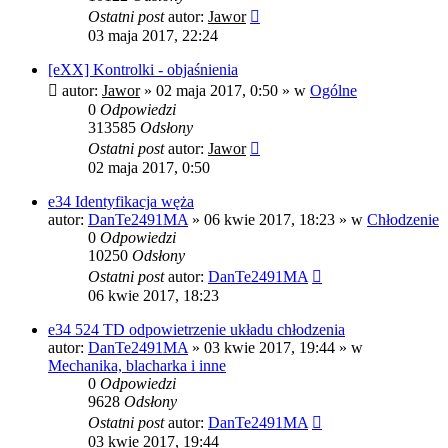
Ostatni post
autor:
Jawor
03 maja 2017, 22:24
[eXX] Kontrolki - objaśnienia
autor:
Jawor
»
02 maja 2017, 0:50
» w
Ogólne
0
Odpowiedzi
313585
Odsłony
Ostatni post
autor:
Jawor
02 maja 2017, 0:50
e34 Identyfikacja węża
autor:
DanTe2491MA
»
06 kwie 2017, 18:23
» w
Chłodzenie
0
Odpowiedzi
10250
Odsłony
Ostatni post
autor:
DanTe2491MA
06 kwie 2017, 18:23
e34 524 TD odpowietrzenie układu chłodzenia
autor:
DanTe2491MA
»
03 kwie 2017, 19:44
» w
Mechanika, blacharka i inne
0
Odpowiedzi
9628
Odsłony
Ostatni post
autor:
DanTe2491MA
03 kwie 2017, 19:44