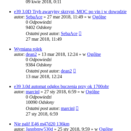
09 kwie 2018, 0:11
e39 3.0D Tryb awaryjny skrzyni, MOC po vin i w dowodzie
autor:
SebaAce
»
27 mar 2018, 11:49
» w
Ogólne
0
Odpowiedzi
9402
Odsłony
Ostatni post
autor:
SebaAce
27 mar 2018, 11:49
Wymiana rolek
autor:
dean2
»
13 mar 2018, 12:24
» w
Ogólne
0
Odpowiedzi
9384
Odsłony
Ostatni post
autor:
dean2
13 mar 2018, 12:24
e39 3.0d automat odgłos buczenia przy ok 1700obr
autor:
marcinl
»
27 sty 2018, 6:59
» w
Ogólne
0
Odpowiedzi
10090
Odsłony
Ostatni post
autor:
marcinl
27 sty 2018, 6:59
Nie pali! E46 m47d20 136km
autor:
Jannbmw530d
»
25 sty 2018, 9:59
» w
Ogólne