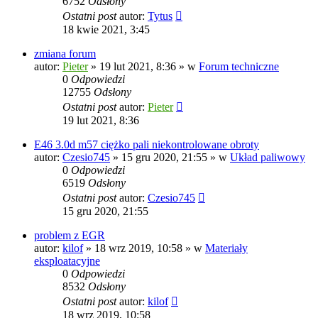
6752
Odsłony
Ostatni post
autor:
Tytus
18 kwie 2021, 3:45
zmiana forum
autor:
Pieter
»
19 lut 2021, 8:36
» w
Forum techniczne
0
Odpowiedzi
12755
Odsłony
Ostatni post
autor:
Pieter
19 lut 2021, 8:36
E46 3.0d m57 ciężko pali niekontrolowane obroty
autor:
Czesio745
»
15 gru 2020, 21:55
» w
Układ paliwowy
0
Odpowiedzi
6519
Odsłony
Ostatni post
autor:
Czesio745
15 gru 2020, 21:55
problem z EGR
autor:
kilof
»
18 wrz 2019, 10:58
» w
Materiały
eksploatacyjne
0
Odpowiedzi
8532
Odsłony
Ostatni post
autor:
kilof
18 wrz 2019, 10:58