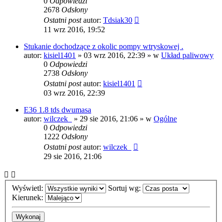
0
Odpowiedzi
2678
Odsłony
Ostatni post
autor:
Tdsiak30
11 wrz 2016, 19:52
Stukanie dochodzące z okolic pompy wtryskowej .
autor:
kisiel1401
»
03 wrz 2016, 22:39
» w
Układ paliwowy
0
Odpowiedzi
2738
Odsłony
Ostatni post
autor:
kisiel1401
03 wrz 2016, 22:39
E36 1.8 tds dwumasa
autor:
wilczek_
»
29 sie 2016, 21:06
» w
Ogólne
0
Odpowiedzi
1222
Odsłony
Ostatni post
autor:
wilczek_
29 sie 2016, 21:06
Wyświetl:
Sortuj wg:
Kierunek: