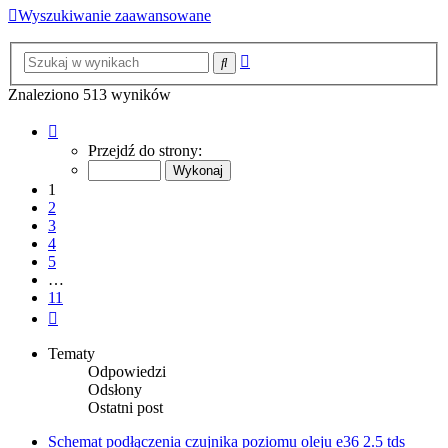
Wyszukiwanie zaawansowane
Wyszukiwanie
Szukaj
zaawansowane
Znaleziono 513 wyników
Strona
1
Przejdź do strony:
z
11
1
2
3
4
5
…
11
Następna
Tematy
Odpowiedzi
Odsłony
Ostatni post
Schemat podłączenia czujnika poziomu oleju e36 2.5 tds