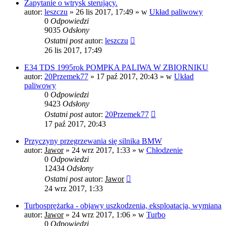
Zapytanie o wtrysk sterujący.
autor:
leszczu
»
26 lis 2017, 17:49
» w
Układ paliwowy
0
Odpowiedzi
9035
Odsłony
Ostatni post
autor:
leszczu
26 lis 2017, 17:49
E34 TDS 1995rok POMPKA PALIWA W ZBIORNIKU
autor:
20Przemek77
»
17 paź 2017, 20:43
» w
Układ
paliwowy
0
Odpowiedzi
9423
Odsłony
Ostatni post
autor:
20Przemek77
17 paź 2017, 20:43
Przyczyny przegrzewania się silnika BMW
autor:
Jawor
»
24 wrz 2017, 1:33
» w
Chłodzenie
0
Odpowiedzi
12434
Odsłony
Ostatni post
autor:
Jawor
24 wrz 2017, 1:33
Turbosprężarka - objawy uszkodzenia, eksploatacja, wymiana
autor:
Jawor
»
24 wrz 2017, 1:06
» w
Turbo
0
Odpowiedzi