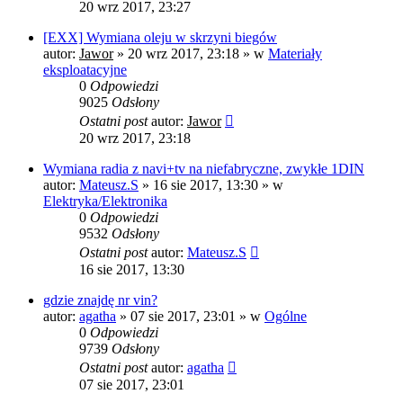
20 wrz 2017, 23:27
[EXX] Wymiana oleju w skrzyni biegów
autor:
Jawor
»
20 wrz 2017, 23:18
» w
Materiały
eksploatacyjne
0
Odpowiedzi
9025
Odsłony
Ostatni post
autor:
Jawor
20 wrz 2017, 23:18
Wymiana radia z navi+tv na niefabryczne, zwykłe 1DIN
autor:
Mateusz.S
»
16 sie 2017, 13:30
» w
Elektryka/Elektronika
0
Odpowiedzi
9532
Odsłony
Ostatni post
autor:
Mateusz.S
16 sie 2017, 13:30
gdzie znajdę nr vin?
autor:
agatha
»
07 sie 2017, 23:01
» w
Ogólne
0
Odpowiedzi
9739
Odsłony
Ostatni post
autor:
agatha
07 sie 2017, 23:01