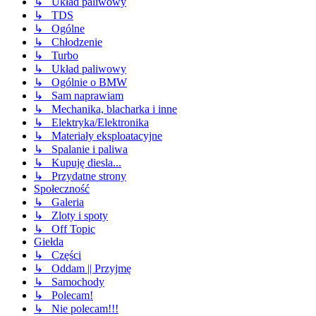
↳ Układ paliwowy
↳ TDS
↳ Ogólne
↳ Chłodzenie
↳ Turbo
↳ Układ paliwowy
↳ Ogólnie o BMW
↳ Sam naprawiam
↳ Mechanika, blacharka i inne
↳ Elektryka/Elektronika
↳ Materiały eksploatacyjne
↳ Spalanie i paliwa
↳ Kupuję diesla...
↳ Przydatne strony
Społeczność
↳ Galeria
↳ Zloty i spoty
↳ Off Topic
Giełda
↳ Części
↳ Oddam || Przyjmę
↳ Samochody
↳ Polecam!
↳ Nie polecam!!!