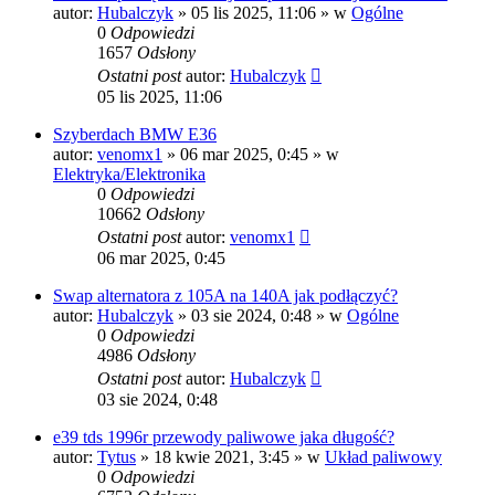
autor:
Hubalczyk
»
05 lis 2025, 11:06
» w
Ogólne
0
Odpowiedzi
1657
Odsłony
Ostatni post
autor:
Hubalczyk
05 lis 2025, 11:06
Szyberdach BMW E36
autor:
venomx1
»
06 mar 2025, 0:45
» w
Elektryka/Elektronika
0
Odpowiedzi
10662
Odsłony
Ostatni post
autor:
venomx1
06 mar 2025, 0:45
Swap alternatora z 105A na 140A jak podłączyć?
autor:
Hubalczyk
»
03 sie 2024, 0:48
» w
Ogólne
0
Odpowiedzi
4986
Odsłony
Ostatni post
autor:
Hubalczyk
03 sie 2024, 0:48
e39 tds 1996r przewody paliwowe jaka długość?
autor:
Tytus
»
18 kwie 2021, 3:45
» w
Układ paliwowy
0
Odpowiedzi