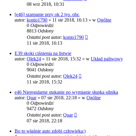
08 wrz 2018, 10:31
[e46] szarpanie przy ok 2 tys. obr.
autor:
konio1790
»
11 sie 2018, 16:13
» w
Ogólne
0
Odpowiedzi
8813
Odsłony
Ostatni post
autor:
konio1790
11 sie 2018, 16:13
E39 skoki ciśnienia na listwie
autor:
Olek24
»
11 sie 2018, 15:32
» w
Układ paliwowy
0
Odpowiedzi
9041
Odsłony
Ostatni post
autor:
Olek24
11 sie 2018, 15:32
e46 Nieregularne stukanie po wymianie słupka silnika
autor:
Quar
»
07 sie 2018, 22:18
» w
Ogólne
0
Odpowiedzi
9472
Odsłony
Ostatni post
autor:
Quar
07 sie 2018, 22:18
Bo to właśnie auto zdobi człowieka:)