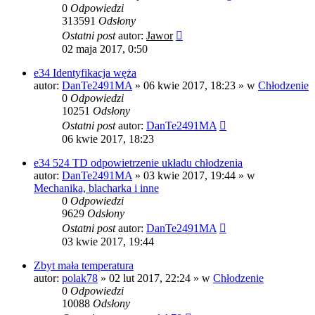
0
Odpowiedzi
313591
Odsłony
Ostatni post
autor:
Jawor
02 maja 2017, 0:50
e34 Identyfikacja węża
autor:
DanTe2491MA
»
06 kwie 2017, 18:23
» w
Chłodzenie
0
Odpowiedzi
10251
Odsłony
Ostatni post
autor:
DanTe2491MA
06 kwie 2017, 18:23
e34 524 TD odpowietrzenie układu chłodzenia
autor:
DanTe2491MA
»
03 kwie 2017, 19:44
» w
Mechanika, blacharka i inne
0
Odpowiedzi
9629
Odsłony
Ostatni post
autor:
DanTe2491MA
03 kwie 2017, 19:44
Zbyt mała temperatura
autor:
polak78
»
02 lut 2017, 22:24
» w
Chłodzenie
0
Odpowiedzi
10088
Odsłony