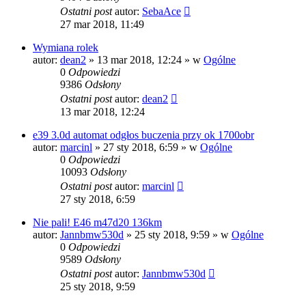
Ostatni post
autor:
SebaAce
27 mar 2018, 11:49
Wymiana rolek
autor:
dean2
»
13 mar 2018, 12:24
» w
Ogólne
0
Odpowiedzi
9386
Odsłony
Ostatni post
autor:
dean2
13 mar 2018, 12:24
e39 3.0d automat odgłos buczenia przy ok 1700obr
autor:
marcinl
»
27 sty 2018, 6:59
» w
Ogólne
0
Odpowiedzi
10093
Odsłony
Ostatni post
autor:
marcinl
27 sty 2018, 6:59
Nie pali! E46 m47d20 136km
autor:
Jannbmw530d
»
25 sty 2018, 9:59
» w
Ogólne
0
Odpowiedzi
9589
Odsłony
Ostatni post
autor:
Jannbmw530d
25 sty 2018, 9:59