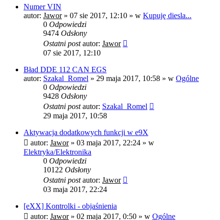
Numer VIN
autor:
Jawor
»
07 sie 2017, 12:10
» w
Kupuję diesla...
0
Odpowiedzi
9474
Odsłony
Ostatni post
autor:
Jawor
07 sie 2017, 12:10
Bład DDE 112 CAN EGS
autor:
Szakal_Romel
»
29 maja 2017, 10:58
» w
Ogólne
0
Odpowiedzi
9428
Odsłony
Ostatni post
autor:
Szakal_Romel
29 maja 2017, 10:58
Aktywacja dodatkowych funkcji w e9X
autor:
Jawor
»
03 maja 2017, 22:24
» w
Elektryka/Elektronika
0
Odpowiedzi
10122
Odsłony
Ostatni post
autor:
Jawor
03 maja 2017, 22:24
[eXX] Kontrolki - objaśnienia
autor:
Jawor
»
02 maja 2017, 0:50
» w
Ogólne