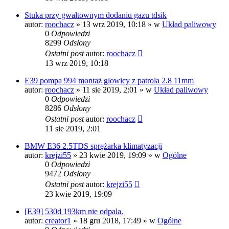
Stuka przy gwałtownym dodaniu gazu tdsik
autor:
roochacz
»
13 wrz 2019, 10:18
» w
Układ paliwowy
0
Odpowiedzi
8299
Odsłony
Ostatni post
autor:
roochacz
13 wrz 2019, 10:18
E39 pompa 994 montaż glowicy z patrola 2.8 11mm
autor:
roochacz
»
11 sie 2019, 2:01
» w
Układ paliwowy
0
Odpowiedzi
8286
Odsłony
Ostatni post
autor:
roochacz
11 sie 2019, 2:01
BMW E36 2.5TDS sprężarka klimatyzacji
autor:
krejzi55
»
23 kwie 2019, 19:09
» w
Ogólne
0
Odpowiedzi
9472
Odsłony
Ostatni post
autor:
krejzi55
23 kwie 2019, 19:09
[E39] 530d 193km nie odpala.
autor:
creator1
»
18 gru 2018, 17:49
» w
Ogólne