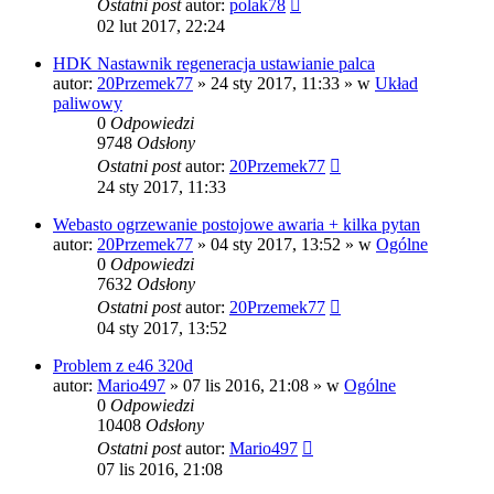
Ostatni post
autor:
polak78
02 lut 2017, 22:24
HDK Nastawnik regeneracja ustawianie palca
autor:
20Przemek77
»
24 sty 2017, 11:33
» w
Układ
paliwowy
0
Odpowiedzi
9748
Odsłony
Ostatni post
autor:
20Przemek77
24 sty 2017, 11:33
Webasto ogrzewanie postojowe awaria + kilka pytan
autor:
20Przemek77
»
04 sty 2017, 13:52
» w
Ogólne
0
Odpowiedzi
7632
Odsłony
Ostatni post
autor:
20Przemek77
04 sty 2017, 13:52
Problem z e46 320d
autor:
Mario497
»
07 lis 2016, 21:08
» w
Ogólne
0
Odpowiedzi
10408
Odsłony
Ostatni post
autor:
Mario497
07 lis 2016, 21:08