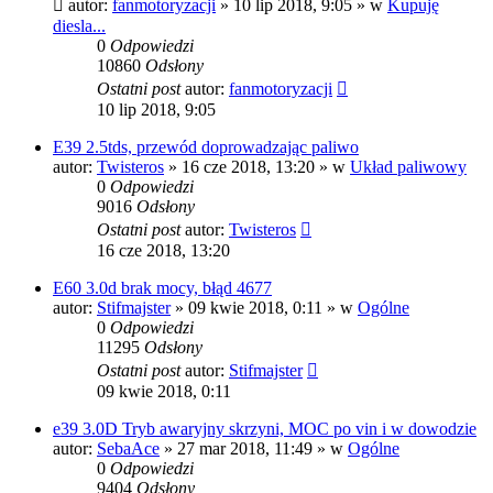
autor:
fanmotoryzacji
»
10 lip 2018, 9:05
» w
Kupuję
diesla...
0
Odpowiedzi
10860
Odsłony
Ostatni post
autor:
fanmotoryzacji
10 lip 2018, 9:05
E39 2.5tds, przewód doprowadzając paliwo
autor:
Twisteros
»
16 cze 2018, 13:20
» w
Układ paliwowy
0
Odpowiedzi
9016
Odsłony
Ostatni post
autor:
Twisteros
16 cze 2018, 13:20
E60 3.0d brak mocy, błąd 4677
autor:
Stifmajster
»
09 kwie 2018, 0:11
» w
Ogólne
0
Odpowiedzi
11295
Odsłony
Ostatni post
autor:
Stifmajster
09 kwie 2018, 0:11
e39 3.0D Tryb awaryjny skrzyni, MOC po vin i w dowodzie
autor:
SebaAce
»
27 mar 2018, 11:49
» w
Ogólne
0
Odpowiedzi
9404
Odsłony