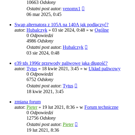
10663
Odsłony
Ostatni post
autor:
venomx1
06 mar 2025, 0:45
Swap alternatora z 105A na 140A jak podłączyć?
autor:
Hubalczyk
»
03 sie 2024, 0:48
» w
Ogólne
0
Odpowiedzi
4986
Odsłony
Ostatni post
autor:
Hubalczyk
03 sie 2024, 0:48
e39 tds 1996r przewody paliwowe jaka długość?
autor:
Tytus
»
18 kwie 2021, 3:45
» w
Układ paliwowy
0
Odpowiedzi
6752
Odsłony
Ostatni post
autor:
Tytus
18 kwie 2021, 3:45
zmiana forum
autor:
Pieter
»
19 lut 2021, 8:36
» w
Forum techniczne
0
Odpowiedzi
12756
Odsłony
Ostatni post
autor:
Pieter
19 lut 2021, 8:36