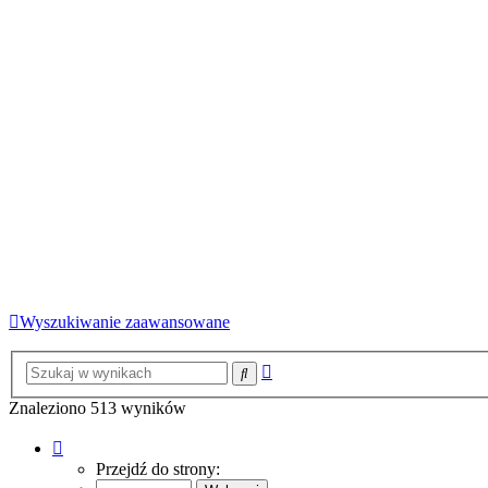
Wyszukiwanie zaawansowane
Wyszukiwanie
Szukaj
zaawansowane
Znaleziono 513 wyników
Strona
1
Przejdź do strony:
z