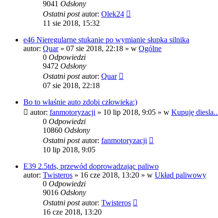
9041
Odsłony
Ostatni post
autor:
Olek24
11 sie 2018, 15:32
e46 Nieregularne stukanie po wymianie słupka silnika
autor:
Quar
»
07 sie 2018, 22:18
» w
Ogólne
0
Odpowiedzi
9472
Odsłony
Ostatni post
autor:
Quar
07 sie 2018, 22:18
Bo to właśnie auto zdobi człowieka:)
autor:
fanmotoryzacji
»
10 lip 2018, 9:05
» w
Kupuję diesla..
0
Odpowiedzi
10860
Odsłony
Ostatni post
autor:
fanmotoryzacji
10 lip 2018, 9:05
E39 2.5tds, przewód doprowadzając paliwo
autor:
Twisteros
»
16 cze 2018, 13:20
» w
Układ paliwowy
0
Odpowiedzi
9016
Odsłony
Ostatni post
autor:
Twisteros
16 cze 2018, 13:20