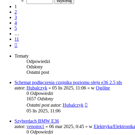
11
1
2
3
4
5
…
11
Następna
Tematy
Odpowiedzi
Odsłony
Ostatni post
Schemat podłączenia czujnika poziomu oleju e36 2.5 tds
autor:
Hubalczyk
»
05 lis 2025, 11:06
» w
Ogólne
0
Odpowiedzi
1657
Odsłony
Ostatni post
autor:
Hubalczyk
05 lis 2025, 11:06
Szyberdach BMW E36
autor:
venomx1
»
06 mar 2025, 0:45
» w
Elektryka/Elektronik
0
Odpowiedzi