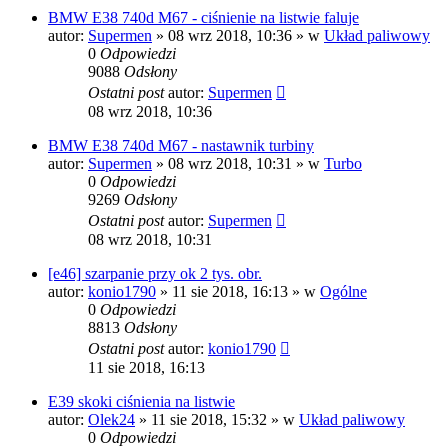
BMW E38 740d M67 - ciśnienie na listwie faluje
autor:
Supermen
»
08 wrz 2018, 10:36
» w
Układ paliwowy
0
Odpowiedzi
9088
Odsłony
Ostatni post
autor:
Supermen
08 wrz 2018, 10:36
BMW E38 740d M67 - nastawnik turbiny
autor:
Supermen
»
08 wrz 2018, 10:31
» w
Turbo
0
Odpowiedzi
9269
Odsłony
Ostatni post
autor:
Supermen
08 wrz 2018, 10:31
[e46] szarpanie przy ok 2 tys. obr.
autor:
konio1790
»
11 sie 2018, 16:13
» w
Ogólne
0
Odpowiedzi
8813
Odsłony
Ostatni post
autor:
konio1790
11 sie 2018, 16:13
E39 skoki ciśnienia na listwie
autor:
Olek24
»
11 sie 2018, 15:32
» w
Układ paliwowy
0
Odpowiedzi