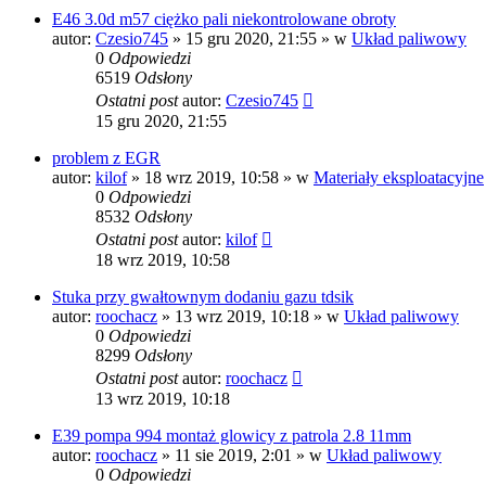
E46 3.0d m57 ciężko pali niekontrolowane obroty
autor:
Czesio745
»
15 gru 2020, 21:55
» w
Układ paliwowy
0
Odpowiedzi
6519
Odsłony
Ostatni post
autor:
Czesio745
15 gru 2020, 21:55
problem z EGR
autor:
kilof
»
18 wrz 2019, 10:58
» w
Materiały eksploatacyjne
0
Odpowiedzi
8532
Odsłony
Ostatni post
autor:
kilof
18 wrz 2019, 10:58
Stuka przy gwałtownym dodaniu gazu tdsik
autor:
roochacz
»
13 wrz 2019, 10:18
» w
Układ paliwowy
0
Odpowiedzi
8299
Odsłony
Ostatni post
autor:
roochacz
13 wrz 2019, 10:18
E39 pompa 994 montaż glowicy z patrola 2.8 11mm
autor:
roochacz
»
11 sie 2019, 2:01
» w
Układ paliwowy
0
Odpowiedzi