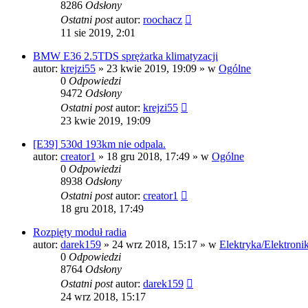
8286
Odsłony
Ostatni post
autor:
roochacz
11 sie 2019, 2:01
BMW E36 2.5TDS sprężarka klimatyzacji
autor:
krejzi55
»
23 kwie 2019, 19:09
» w
Ogólne
0
Odpowiedzi
9472
Odsłony
Ostatni post
autor:
krejzi55
23 kwie 2019, 19:09
[E39] 530d 193km nie odpala.
autor:
creator1
»
18 gru 2018, 17:49
» w
Ogólne
0
Odpowiedzi
8938
Odsłony
Ostatni post
autor:
creator1
18 gru 2018, 17:49
Rozpięty moduł radia
autor:
darek159
»
24 wrz 2018, 15:17
» w
Elektryka/Elektroni
0
Odpowiedzi
8764
Odsłony
Ostatni post
autor:
darek159
24 wrz 2018, 15:17