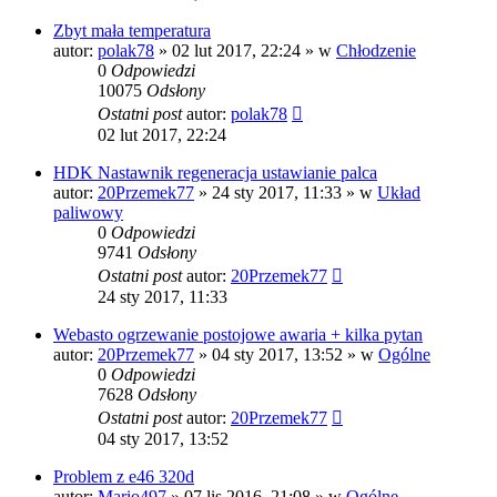
Zbyt mała temperatura
autor:
polak78
»
02 lut 2017, 22:24
» w
Chłodzenie
0
Odpowiedzi
10075
Odsłony
Ostatni post
autor:
polak78
02 lut 2017, 22:24
HDK Nastawnik regeneracja ustawianie palca
autor:
20Przemek77
»
24 sty 2017, 11:33
» w
Układ
paliwowy
0
Odpowiedzi
9741
Odsłony
Ostatni post
autor:
20Przemek77
24 sty 2017, 11:33
Webasto ogrzewanie postojowe awaria + kilka pytan
autor:
20Przemek77
»
04 sty 2017, 13:52
» w
Ogólne
0
Odpowiedzi
7628
Odsłony
Ostatni post
autor:
20Przemek77
04 sty 2017, 13:52
Problem z e46 320d
autor:
Mario497
»
07 lis 2016, 21:08
» w
Ogólne