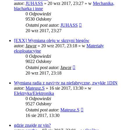
autor:
JUHASS
»
20 wrz 2017, 23:27
» w
Mechanika,
blacharka i inne
0
Odpowiedzi
9530
Odsłony
Ostatni post
autor:
JUHASS
20 wrz 2017, 23:27
[EXX] Wymiana oleju w skrzyni biegów
autor:
Jawor
»
20 wrz 2017, 23:18
» w
Materiały
eksploatacyjne
0
Odpowiedzi
9022
Odsłony
Ostatni post
autor:
Jawor
20 wrz 2017, 23:18
Wymiana radia z navi+tv na niefabryczne, zwykłe 1DIN
autor:
Mateusz.S
»
16 sie 2017, 13:30
» w
Elektryka/Elektronika
0
Odpowiedzi
9527
Odsłony
Ostatni post
autor:
Mateusz.S
16 sie 2017, 13:30
gdzie znajdę nr vin?