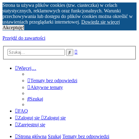
Strona ta używa plików cookies (tzw. ciasteczka) w celach
statystycznych, reklamowych oraz funkcjonalnych. Warunki
przechowywania lub dostępu do plików cookies można określić w
ustawieniach przeglądarki internetowej.
Dowiedz się więcej
Akceptuję!
Przejdź do zawartości
Wyszukiwanie
Szukaj
zaawansowane
Więcej…
Tematy bez odpowiedzi
Aktywne tematy
Szukaj
FAQ
Zaloguj się
Zaloguj się
Zarejestruj się
Strona główna
Szukaj
Tematy bez odpowiedzi