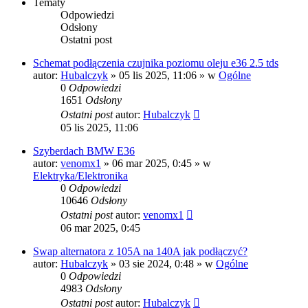
Tematy
Odpowiedzi
Odsłony
Ostatni post
Schemat podłączenia czujnika poziomu oleju e36 2.5 tds
autor:
Hubalczyk
»
05 lis 2025, 11:06
» w
Ogólne
0
Odpowiedzi
1651
Odsłony
Ostatni post
autor:
Hubalczyk
05 lis 2025, 11:06
Szyberdach BMW E36
autor:
venomx1
»
06 mar 2025, 0:45
» w
Elektryka/Elektronika
0
Odpowiedzi
10646
Odsłony
Ostatni post
autor:
venomx1
06 mar 2025, 0:45
Swap alternatora z 105A na 140A jak podłączyć?
autor:
Hubalczyk
»
03 sie 2024, 0:48
» w
Ogólne
0
Odpowiedzi
4983
Odsłony
Ostatni post
autor:
Hubalczyk