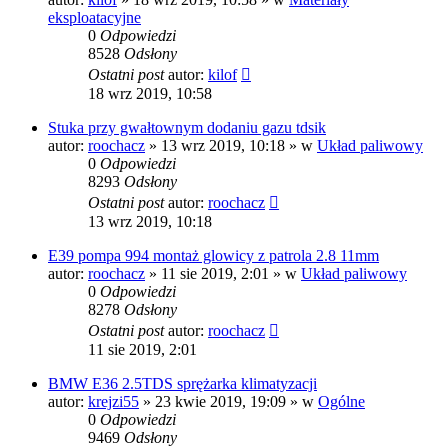
eksploatacyjne
0
Odpowiedzi
8528
Odsłony
Ostatni post
autor:
kilof
18 wrz 2019, 10:58
Stuka przy gwałtownym dodaniu gazu tdsik
autor:
roochacz
»
13 wrz 2019, 10:18
» w
Układ paliwowy
0
Odpowiedzi
8293
Odsłony
Ostatni post
autor:
roochacz
13 wrz 2019, 10:18
E39 pompa 994 montaż glowicy z patrola 2.8 11mm
autor:
roochacz
»
11 sie 2019, 2:01
» w
Układ paliwowy
0
Odpowiedzi
8278
Odsłony
Ostatni post
autor:
roochacz
11 sie 2019, 2:01
BMW E36 2.5TDS sprężarka klimatyzacji
autor:
krejzi55
»
23 kwie 2019, 19:09
» w
Ogólne
0
Odpowiedzi
9469
Odsłony