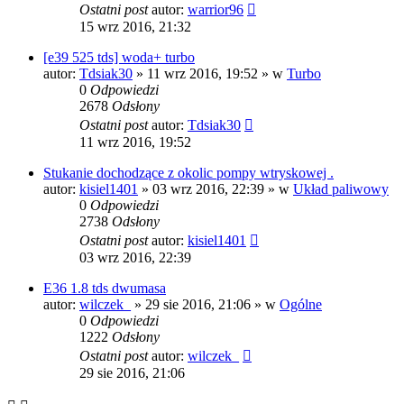
Ostatni post
autor:
warrior96
15 wrz 2016, 21:32
[e39 525 tds] woda+ turbo
autor:
Tdsiak30
»
11 wrz 2016, 19:52
» w
Turbo
0
Odpowiedzi
2678
Odsłony
Ostatni post
autor:
Tdsiak30
11 wrz 2016, 19:52
Stukanie dochodzące z okolic pompy wtryskowej .
autor:
kisiel1401
»
03 wrz 2016, 22:39
» w
Układ paliwowy
0
Odpowiedzi
2738
Odsłony
Ostatni post
autor:
kisiel1401
03 wrz 2016, 22:39
E36 1.8 tds dwumasa
autor:
wilczek_
»
29 sie 2016, 21:06
» w
Ogólne
0
Odpowiedzi
1222
Odsłony
Ostatni post
autor:
wilczek_
29 sie 2016, 21:06