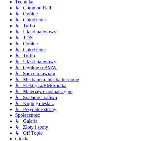
Technika
↳ Common Rail
↳ Ogólne
↳ Chłodzenie
↳ Turbo
↳ Układ paliwowy
↳ TDS
↳ Ogólne
↳ Chłodzenie
↳ Turbo
↳ Układ paliwowy
↳ Ogólnie o BMW
↳ Sam naprawiam
↳ Mechanika, blacharka i inne
↳ Elektryka/Elektronika
↳ Materiały eksploatacyjne
↳ Spalanie i paliwa
↳ Kupuję diesla...
↳ Przydatne strony
Społeczność
↳ Galeria
↳ Zloty i spoty
↳ Off Topic
Giełda