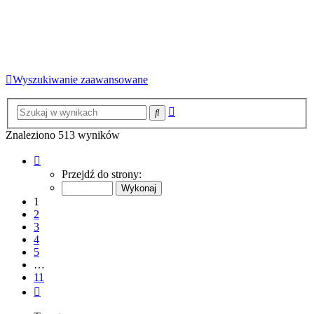
Wyszukiwanie zaawansowane
Wyszukiwanie
Szukaj
zaawansowane
Znaleziono 513 wyników
Strona
1
Przejdź do strony:
z
11
1
2
3
4
5
…
11
Następna