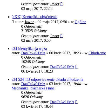
Ostatni post
autor:
Jawor
03 maja 2017, 22:24
[eXX] Kontrolki - objaśnienia
autor:
Jawor
»
02 maja 2017, 0:50
» w
Ogólne
0
Odpowiedzi
313525
Odsłony
Ostatni post
autor:
Jawor
02 maja 2017, 0:50
e34 Identyfikacja węża
autor:
DanTe2491MA
»
06 kwie 2017, 18:23
» w
Chłodzenie
0
Odpowiedzi
10248
Odsłony
Ostatni post
autor:
DanTe2491MA
06 kwie 2017, 18:23
e34 524 TD odpowietrzenie układu chłodzenia
autor:
DanTe2491MA
»
03 kwie 2017, 19:44
» w
Mechanika, blacharka i inne
0
Odpowiedzi
9626
Odsłony
Ostatni post
autor:
DanTe2491MA
03 kwie 2017, 19:44