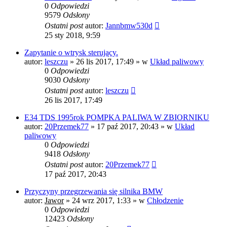
0
Odpowiedzi
9579
Odsłony
Ostatni post
autor:
Jannbmw530d
25 sty 2018, 9:59
Zapytanie o wtrysk sterujący.
autor:
leszczu
»
26 lis 2017, 17:49
» w
Układ paliwowy
0
Odpowiedzi
9030
Odsłony
Ostatni post
autor:
leszczu
26 lis 2017, 17:49
E34 TDS 1995rok POMPKA PALIWA W ZBIORNIKU
autor:
20Przemek77
»
17 paź 2017, 20:43
» w
Układ
paliwowy
0
Odpowiedzi
9418
Odsłony
Ostatni post
autor:
20Przemek77
17 paź 2017, 20:43
Przyczyny przegrzewania się silnika BMW
autor:
Jawor
»
24 wrz 2017, 1:33
» w
Chłodzenie
0
Odpowiedzi
12423
Odsłony