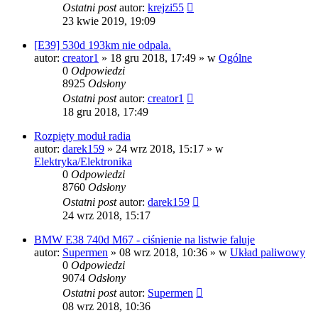
Ostatni post
autor:
krejzi55
23 kwie 2019, 19:09
[E39] 530d 193km nie odpala.
autor:
creator1
»
18 gru 2018, 17:49
» w
Ogólne
0
Odpowiedzi
8925
Odsłony
Ostatni post
autor:
creator1
18 gru 2018, 17:49
Rozpięty moduł radia
autor:
darek159
»
24 wrz 2018, 15:17
» w
Elektryka/Elektronika
0
Odpowiedzi
8760
Odsłony
Ostatni post
autor:
darek159
24 wrz 2018, 15:17
BMW E38 740d M67 - ciśnienie na listwie faluje
autor:
Supermen
»
08 wrz 2018, 10:36
» w
Układ paliwowy
0
Odpowiedzi
9074
Odsłony
Ostatni post
autor:
Supermen
08 wrz 2018, 10:36