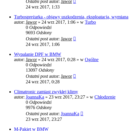
Ostatni post
autor:
Jawor
24 wrz 2017, 1:33
Turbosprężarka - objawy uszkodzenia, eksploatacja, wymiana
autor:
Jawor
»
24 wrz 2017, 1:06
» w
Turbo
0
Odpowiedzi
9693
Odsłony
Ostatni post
autor:
Jawor
24 wrz 2017, 1:06
Wypalanie DPF w BMW
autor:
Jawor
»
24 wrz 2017, 0:28
» w
Ogólne
0
Odpowiedzi
13097
Odsłony
Ostatni post
autor:
Jawor
24 wrz 2017, 0:28
Climatronic zamiast zwykłej klimy
autor:
JoannaKa
»
23 wrz 2017, 23:27
» w
Chłodzenie
0
Odpowiedzi
9976
Odsłony
Ostatni post
autor:
JoannaKa
23 wrz 2017, 23:27
M-Pakiet w BMW