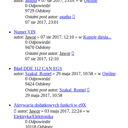
autor:
agatha
»
07 sie 2017, 23:01
» w
Ogólne
0
Odpowiedzi
9729
Odsłony
Ostatni post
autor:
agatha
07 sie 2017, 23:01
Numer VIN
autor:
Jawor
»
07 sie 2017, 12:10
» w
Kupuję diesla...
0
Odpowiedzi
9470
Odsłony
Ostatni post
autor:
Jawor
07 sie 2017, 12:10
Bład DDE 112 CAN EGS
autor:
Szakal_Romel
»
29 maja 2017, 10:58
» w
Ogólne
0
Odpowiedzi
9424
Odsłony
Ostatni post
autor:
Szakal_Romel
29 maja 2017, 10:58
Aktywacja dodatkowych funkcji w e9X
autor:
Jawor
»
03 maja 2017, 22:24
» w
Elektryka/Elektronika
0
Odpowiedzi
10118
Odsłony