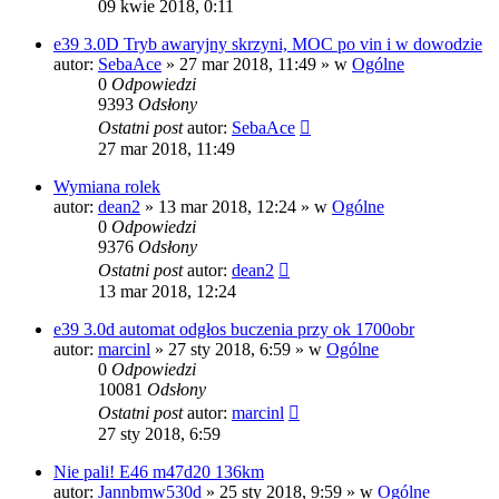
09 kwie 2018, 0:11
e39 3.0D Tryb awaryjny skrzyni, MOC po vin i w dowodzie
autor:
SebaAce
»
27 mar 2018, 11:49
» w
Ogólne
0
Odpowiedzi
9393
Odsłony
Ostatni post
autor:
SebaAce
27 mar 2018, 11:49
Wymiana rolek
autor:
dean2
»
13 mar 2018, 12:24
» w
Ogólne
0
Odpowiedzi
9376
Odsłony
Ostatni post
autor:
dean2
13 mar 2018, 12:24
e39 3.0d automat odgłos buczenia przy ok 1700obr
autor:
marcinl
»
27 sty 2018, 6:59
» w
Ogólne
0
Odpowiedzi
10081
Odsłony
Ostatni post
autor:
marcinl
27 sty 2018, 6:59
Nie pali! E46 m47d20 136km
autor:
Jannbmw530d
»
25 sty 2018, 9:59
» w
Ogólne