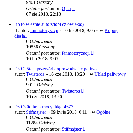
9461
Odsłony
Ostatni post
autor:
Quar
07 sie 2018, 22:18
Bo to właśnie auto zdobi człowieka:)
autor:
fanmotoryzacji
»
10 lip 2018, 9:05
» w
Kupuję
diesla...
0
Odpowiedzi
10856
Odsłony
Ostatni post
autor:
fanmotoryzacji
10 lip 2018, 9:05
E39 2.5tds, przewód doprowadzając paliwo
autor:
Twisteros
»
16 cze 2018, 13:20
» w
Układ paliwowy
0
Odpowiedzi
9012
Odsłony
Ostatni post
autor:
Twisteros
16 cze 2018, 13:20
E60 3.0d brak mocy, błąd 4677
autor:
Stifmajster
»
09 kwie 2018, 0:11
» w
Ogólne
0
Odpowiedzi
11284
Odsłony
Ostatni post
autor:
Stifmajster