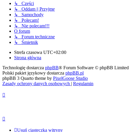
↳ Części
↳ Oddam || Przyjmę
↳ Samochody
↳ Polecam!
↳ Nie polecam!!!
O forum
↳ Forum techniczne
↳ Śmietnik
Strefa czasowa
UTC+02:00
Strona główna
Technologię dostarcza
phpBB
® Forum Software © phpBB Limited
Polski pakiet językowy dostarcza
phpBB.pl
phpBB 3 Quarto theme by
PixelGoose Studio
Zasady ochrony danych osobowych
|
Regulamin
Usuń ciasteczka witryny