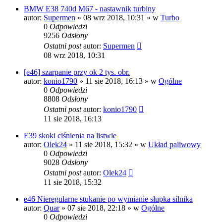
BMW E38 740d M67 - nastawnik turbiny
autor:
Supermen
»
08 wrz 2018, 10:31
» w
Turbo
0
Odpowiedzi
9256
Odsłony
Ostatni post
autor:
Supermen
08 wrz 2018, 10:31
[e46] szarpanie przy ok 2 tys. obr.
autor:
konio1790
»
11 sie 2018, 16:13
» w
Ogólne
0
Odpowiedzi
8808
Odsłony
Ostatni post
autor:
konio1790
11 sie 2018, 16:13
E39 skoki ciśnienia na listwie
autor:
Olek24
»
11 sie 2018, 15:32
» w
Układ paliwowy
0
Odpowiedzi
9028
Odsłony
Ostatni post
autor:
Olek24
11 sie 2018, 15:32
e46 Nieregularne stukanie po wymianie słupka silnika
autor:
Quar
»
07 sie 2018, 22:18
» w
Ogólne
0
Odpowiedzi