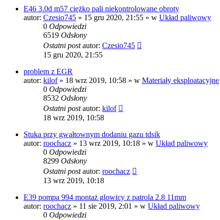
E46 3.0d m57 ciężko pali niekontrolowane obroty
autor:
Czesio745
»
15 gru 2020, 21:55
» w
Układ paliwowy
0
Odpowiedzi
6519
Odsłony
Ostatni post
autor:
Czesio745
15 gru 2020, 21:55
problem z EGR
autor:
kilof
»
18 wrz 2019, 10:58
» w
Materiały eksploatacyjne
0
Odpowiedzi
8532
Odsłony
Ostatni post
autor:
kilof
18 wrz 2019, 10:58
Stuka przy gwałtownym dodaniu gazu tdsik
autor:
roochacz
»
13 wrz 2019, 10:18
» w
Układ paliwowy
0
Odpowiedzi
8299
Odsłony
Ostatni post
autor:
roochacz
13 wrz 2019, 10:18
E39 pompa 994 montaż glowicy z patrola 2.8 11mm
autor:
roochacz
»
11 sie 2019, 2:01
» w
Układ paliwowy
0
Odpowiedzi