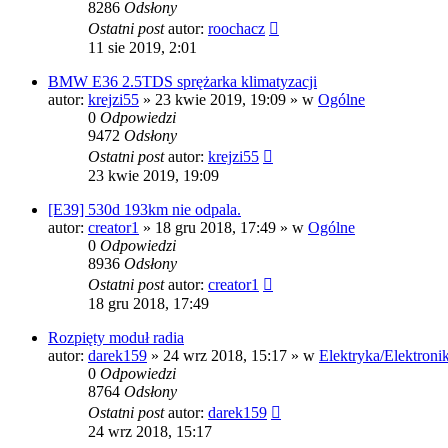
8286
Odsłony
Ostatni post
autor:
roochacz
11 sie 2019, 2:01
BMW E36 2.5TDS sprężarka klimatyzacji
autor:
krejzi55
»
23 kwie 2019, 19:09
» w
Ogólne
0
Odpowiedzi
9472
Odsłony
Ostatni post
autor:
krejzi55
23 kwie 2019, 19:09
[E39] 530d 193km nie odpala.
autor:
creator1
»
18 gru 2018, 17:49
» w
Ogólne
0
Odpowiedzi
8936
Odsłony
Ostatni post
autor:
creator1
18 gru 2018, 17:49
Rozpięty moduł radia
autor:
darek159
»
24 wrz 2018, 15:17
» w
Elektryka/Elektroni
0
Odpowiedzi
8764
Odsłony
Ostatni post
autor:
darek159
24 wrz 2018, 15:17