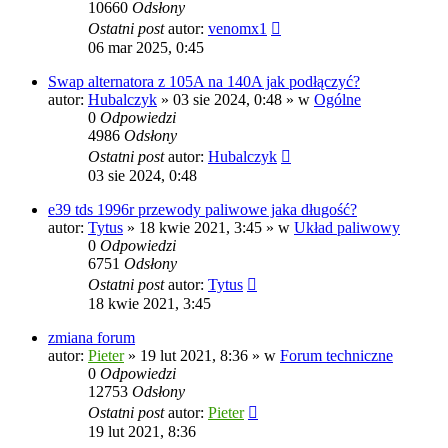
10660
Odsłony
Ostatni post
autor:
venomx1
06 mar 2025, 0:45
Swap alternatora z 105A na 140A jak podłączyć?
autor:
Hubalczyk
»
03 sie 2024, 0:48
» w
Ogólne
0
Odpowiedzi
4986
Odsłony
Ostatni post
autor:
Hubalczyk
03 sie 2024, 0:48
e39 tds 1996r przewody paliwowe jaka długość?
autor:
Tytus
»
18 kwie 2021, 3:45
» w
Układ paliwowy
0
Odpowiedzi
6751
Odsłony
Ostatni post
autor:
Tytus
18 kwie 2021, 3:45
zmiana forum
autor:
Pieter
»
19 lut 2021, 8:36
» w
Forum techniczne
0
Odpowiedzi
12753
Odsłony
Ostatni post
autor:
Pieter
19 lut 2021, 8:36