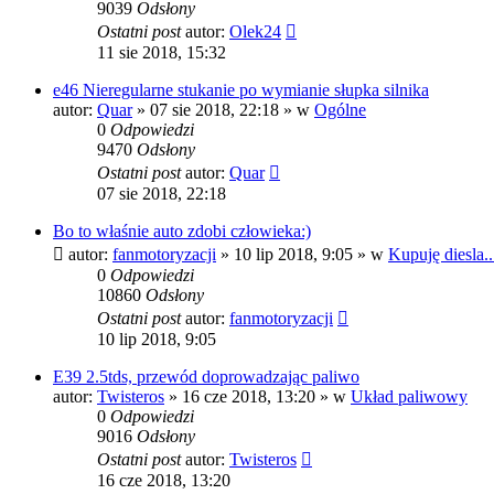
9039
Odsłony
Ostatni post
autor:
Olek24
11 sie 2018, 15:32
e46 Nieregularne stukanie po wymianie słupka silnika
autor:
Quar
»
07 sie 2018, 22:18
» w
Ogólne
0
Odpowiedzi
9470
Odsłony
Ostatni post
autor:
Quar
07 sie 2018, 22:18
Bo to właśnie auto zdobi człowieka:)
autor:
fanmotoryzacji
»
10 lip 2018, 9:05
» w
Kupuję diesla..
0
Odpowiedzi
10860
Odsłony
Ostatni post
autor:
fanmotoryzacji
10 lip 2018, 9:05
E39 2.5tds, przewód doprowadzając paliwo
autor:
Twisteros
»
16 cze 2018, 13:20
» w
Układ paliwowy
0
Odpowiedzi
9016
Odsłony
Ostatni post
autor:
Twisteros
16 cze 2018, 13:20