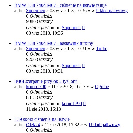
BMW E38 740d M67 - ciśnienie na listwie faluje
autor:
Supermen
»
08 wrz 2018, 10:36
» w
Układ paliwowy
0
Odpowiedzi
9086
Odsłony
Ostatni post
autor:
Supermen
08 wrz 2018, 10:36
BMW E38 740d M67 - nastawnik turbiny
autor:
Supermen
»
08 wrz 2018, 10:31
» w
Turbo
0
Odpowiedzi
9266
Odsłony
Ostatni post
autor:
Supermen
08 wrz 2018, 10:31
[e46] szarpanie przy ok 2 tys. obr.
autor:
konio1790
»
11 sie 2018, 16:13
» w
Ogólne
0
Odpowiedzi
8813
Odsłony
Ostatni post
autor:
konio1790
11 sie 2018, 16:13
E39 skoki ciśnienia na listwie
autor:
Olek24
»
11 sie 2018, 15:32
» w
Układ paliwowy
0
Odpowiedzi