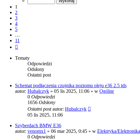
11
1
2
3
4
5
…
11
Następna
Tematy
Odpowiedzi
Odsłony
Ostatni post
Schemat podłączenia czujnika poziomu oleju e36 2.5 tds
autor:
Hubalczyk
»
05 lis 2025, 11:06
» w
Ogólne
0
Odpowiedzi
1656
Odsłony
Ostatni post
autor:
Hubalczyk
05 lis 2025, 11:06
Szyberdach BMW E36
autor:
venomx1
»
06 mar 2025, 0:45
» w
Elektryka/Elektronik
0
Odpowiedzi