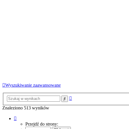
Wyszukiwanie zaawansowane
Wyszukiwanie
Szukaj
zaawansowane
Znaleziono 513 wyników
Strona
1
Przejdź do strony:
z