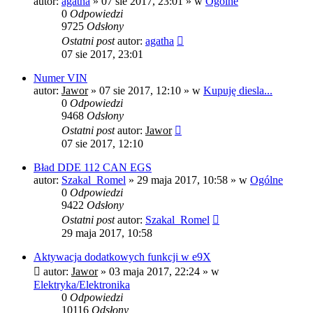
autor:
agatha
»
07 sie 2017, 23:01
» w
Ogólne
0
Odpowiedzi
9725
Odsłony
Ostatni post
autor:
agatha
07 sie 2017, 23:01
Numer VIN
autor:
Jawor
»
07 sie 2017, 12:10
» w
Kupuję diesla...
0
Odpowiedzi
9468
Odsłony
Ostatni post
autor:
Jawor
07 sie 2017, 12:10
Bład DDE 112 CAN EGS
autor:
Szakal_Romel
»
29 maja 2017, 10:58
» w
Ogólne
0
Odpowiedzi
9422
Odsłony
Ostatni post
autor:
Szakal_Romel
29 maja 2017, 10:58
Aktywacja dodatkowych funkcji w e9X
autor:
Jawor
»
03 maja 2017, 22:24
» w
Elektryka/Elektronika
0
Odpowiedzi
10116
Odsłony