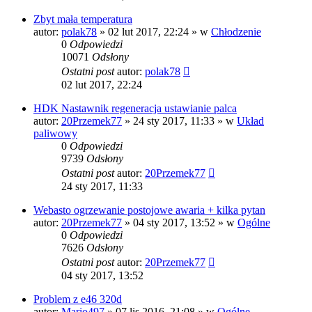
Zbyt mała temperatura
autor:
polak78
»
02 lut 2017, 22:24
» w
Chłodzenie
0
Odpowiedzi
10071
Odsłony
Ostatni post
autor:
polak78
02 lut 2017, 22:24
HDK Nastawnik regeneracja ustawianie palca
autor:
20Przemek77
»
24 sty 2017, 11:33
» w
Układ
paliwowy
0
Odpowiedzi
9739
Odsłony
Ostatni post
autor:
20Przemek77
24 sty 2017, 11:33
Webasto ogrzewanie postojowe awaria + kilka pytan
autor:
20Przemek77
»
04 sty 2017, 13:52
» w
Ogólne
0
Odpowiedzi
7626
Odsłony
Ostatni post
autor:
20Przemek77
04 sty 2017, 13:52
Problem z e46 320d
autor:
Mario497
»
07 lis 2016, 21:08
» w
Ogólne