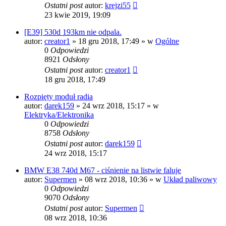
Ostatni post
autor:
krejzi55
23 kwie 2019, 19:09
[E39] 530d 193km nie odpala.
autor:
creator1
»
18 gru 2018, 17:49
» w
Ogólne
0
Odpowiedzi
8921
Odsłony
Ostatni post
autor:
creator1
18 gru 2018, 17:49
Rozpięty moduł radia
autor:
darek159
»
24 wrz 2018, 15:17
» w
Elektryka/Elektronika
0
Odpowiedzi
8758
Odsłony
Ostatni post
autor:
darek159
24 wrz 2018, 15:17
BMW E38 740d M67 - ciśnienie na listwie faluje
autor:
Supermen
»
08 wrz 2018, 10:36
» w
Układ paliwowy
0
Odpowiedzi
9070
Odsłony
Ostatni post
autor:
Supermen
08 wrz 2018, 10:36