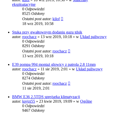
eksploatacyjne
0
Odpowiedzi
8525
Odsłony
Ostatni post
autor:
kilof
18 wrz 2019, 10:58
Stuka przy gwałtownym dodaniu gazu tdsik
autor:
roochacz
»
13 wrz 2019, 10:18
» w
Układ paliwowy
0
Odpowiedzi
8291
Odsłony
Ostatni post
autor:
roochacz
13 wrz 2019, 10:18
E39 pompa 994 montaż glowicy z patrola 2.8 11mm
autor:
roochacz
»
11 sie 2019, 2:01
» w
Układ paliwowy
0
Odpowiedzi
8274
Odsłony
Ostatni post
autor:
roochacz
11 sie 2019, 2:01
BMW E36 2.5TDS sprężarka klimatyzacji
autor:
krejzi55
»
23 kwie 2019, 19:09
» w
Ogólne
0
Odpowiedzi
9467
Odsłony