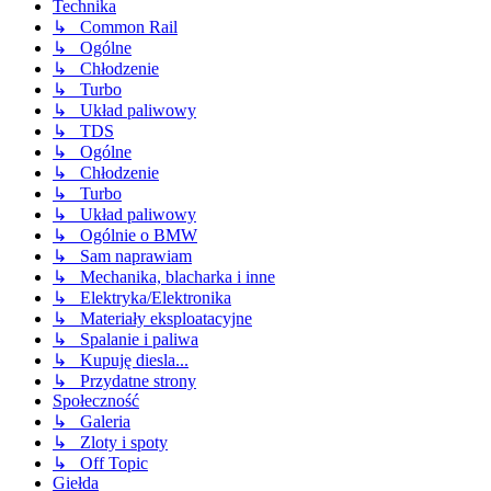
Technika
↳ Common Rail
↳ Ogólne
↳ Chłodzenie
↳ Turbo
↳ Układ paliwowy
↳ TDS
↳ Ogólne
↳ Chłodzenie
↳ Turbo
↳ Układ paliwowy
↳ Ogólnie o BMW
↳ Sam naprawiam
↳ Mechanika, blacharka i inne
↳ Elektryka/Elektronika
↳ Materiały eksploatacyjne
↳ Spalanie i paliwa
↳ Kupuję diesla...
↳ Przydatne strony
Społeczność
↳ Galeria
↳ Zloty i spoty
↳ Off Topic
Giełda