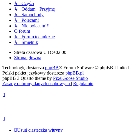
↳ Części
↳ Oddam || Przyjmę
↳ Samochody
↳ Polecam!
↳ Nie polecam!!!
O forum
↳ Forum techniczne
↳ Śmietnik
Strefa czasowa
UTC+02:00
Strona główna
Technologię dostarcza
phpBB
® Forum Software © phpBB Limited
Polski pakiet językowy dostarcza
phpBB.pl
phpBB 3 Quarto theme by
PixelGoose Studio
Zasady ochrony danych osobowych
|
Regulamin
Usuń ciasteczka witryny