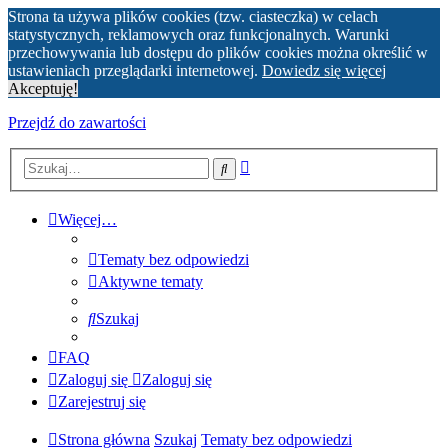
Strona ta używa plików cookies (tzw. ciasteczka) w celach
statystycznych, reklamowych oraz funkcjonalnych. Warunki
przechowywania lub dostępu do plików cookies można określić w
ustawieniach przeglądarki internetowej.
Dowiedz się więcej
Akceptuję!
Przejdź do zawartości
Wyszukiwanie
Szukaj
zaawansowane
Więcej…
Tematy bez odpowiedzi
Aktywne tematy
Szukaj
FAQ
Zaloguj się
Zaloguj się
Zarejestruj się
Strona główna
Szukaj
Tematy bez odpowiedzi