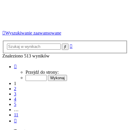
Wyszukiwanie zaawansowane
Wyszukiwanie
Szukaj
zaawansowane
Znaleziono 513 wyników
Strona
1
Przejdź do strony:
z
11
1
2
3
4
5
…
11
Następna