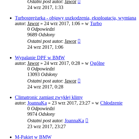
Ostatni post
autor:
Jawor
24 wrz 2017, 1:33
Turbosprężarka - objawy uszkodzenia, eksploatacja, wymiana
autor:
Jawor
»
24 wrz 2017, 1:06
» w
Turbo
0
Odpowiedzi
9689
Odsłony
Ostatni post
autor:
Jawor
24 wrz 2017, 1:06
Wypalanie DPF w BMW
autor:
Jawor
»
24 wrz 2017, 0:28
» w
Ogólne
0
Odpowiedzi
13093
Odsłony
Ostatni post
autor:
Jawor
24 wrz 2017, 0:28
Climatronic zamiast zwykłej klimy
autor:
JoannaKa
»
23 wrz 2017, 23:27
» w
Chłodzenie
0
Odpowiedzi
9974
Odsłony
Ostatni post
autor:
JoannaKa
23 wrz 2017, 23:27
M-Pakiet w BMW