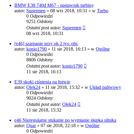
BMW E38 740d M67 - nastawnik turbiny
autor:
Supermen
»
08 wrz 2018, 10:31
» w
Turbo
0
Odpowiedzi
9251
Odsłony
Ostatni post
autor:
Supermen
08 wrz 2018, 10:31
[e46] szarpanie przy ok 2 tys. obr.
autor:
konio1790
»
11 sie 2018, 16:13
» w
Ogólne
0
Odpowiedzi
8806
Odsłony
Ostatni post
autor:
konio1790
11 sie 2018, 16:13
E39 skoki ciśnienia na listwie
autor:
Olek24
»
11 sie 2018, 15:32
» w
Układ paliwowy
0
Odpowiedzi
9024
Odsłony
Ostatni post
autor:
Olek24
11 sie 2018, 15:32
e46 Nieregularne stukanie po wymianie słupka silnika
autor:
Quar
»
07 sie 2018, 22:18
» w
Ogólne
0
Odpowiedzi