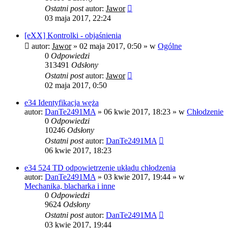
Ostatni post
autor:
Jawor
03 maja 2017, 22:24
[eXX] Kontrolki - objaśnienia
autor:
Jawor
»
02 maja 2017, 0:50
» w
Ogólne
0
Odpowiedzi
313491
Odsłony
Ostatni post
autor:
Jawor
02 maja 2017, 0:50
e34 Identyfikacja węża
autor:
DanTe2491MA
»
06 kwie 2017, 18:23
» w
Chłodzenie
0
Odpowiedzi
10246
Odsłony
Ostatni post
autor:
DanTe2491MA
06 kwie 2017, 18:23
e34 524 TD odpowietrzenie układu chłodzenia
autor:
DanTe2491MA
»
03 kwie 2017, 19:44
» w
Mechanika, blacharka i inne
0
Odpowiedzi
9624
Odsłony
Ostatni post
autor:
DanTe2491MA
03 kwie 2017, 19:44