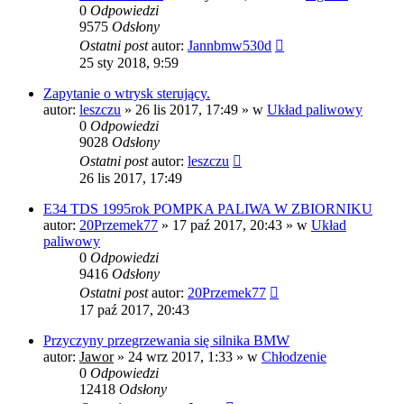
0
Odpowiedzi
9575
Odsłony
Ostatni post
autor:
Jannbmw530d
25 sty 2018, 9:59
Zapytanie o wtrysk sterujący.
autor:
leszczu
»
26 lis 2017, 17:49
» w
Układ paliwowy
0
Odpowiedzi
9028
Odsłony
Ostatni post
autor:
leszczu
26 lis 2017, 17:49
E34 TDS 1995rok POMPKA PALIWA W ZBIORNIKU
autor:
20Przemek77
»
17 paź 2017, 20:43
» w
Układ
paliwowy
0
Odpowiedzi
9416
Odsłony
Ostatni post
autor:
20Przemek77
17 paź 2017, 20:43
Przyczyny przegrzewania się silnika BMW
autor:
Jawor
»
24 wrz 2017, 1:33
» w
Chłodzenie
0
Odpowiedzi
12418
Odsłony