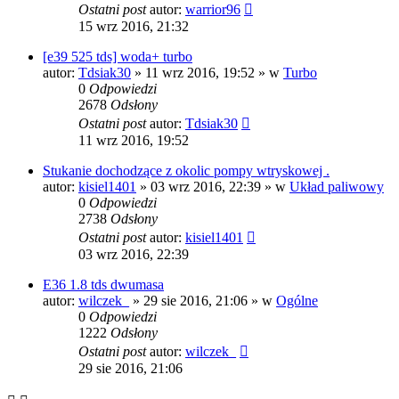
Ostatni post
autor:
warrior96
15 wrz 2016, 21:32
[e39 525 tds] woda+ turbo
autor:
Tdsiak30
»
11 wrz 2016, 19:52
» w
Turbo
0
Odpowiedzi
2678
Odsłony
Ostatni post
autor:
Tdsiak30
11 wrz 2016, 19:52
Stukanie dochodzące z okolic pompy wtryskowej .
autor:
kisiel1401
»
03 wrz 2016, 22:39
» w
Układ paliwowy
0
Odpowiedzi
2738
Odsłony
Ostatni post
autor:
kisiel1401
03 wrz 2016, 22:39
E36 1.8 tds dwumasa
autor:
wilczek_
»
29 sie 2016, 21:06
» w
Ogólne
0
Odpowiedzi
1222
Odsłony
Ostatni post
autor:
wilczek_
29 sie 2016, 21:06