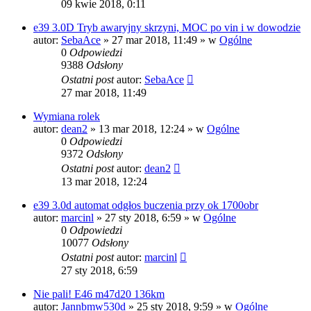
09 kwie 2018, 0:11
e39 3.0D Tryb awaryjny skrzyni, MOC po vin i w dowodzie
autor:
SebaAce
»
27 mar 2018, 11:49
» w
Ogólne
0
Odpowiedzi
9388
Odsłony
Ostatni post
autor:
SebaAce
27 mar 2018, 11:49
Wymiana rolek
autor:
dean2
»
13 mar 2018, 12:24
» w
Ogólne
0
Odpowiedzi
9372
Odsłony
Ostatni post
autor:
dean2
13 mar 2018, 12:24
e39 3.0d automat odgłos buczenia przy ok 1700obr
autor:
marcinl
»
27 sty 2018, 6:59
» w
Ogólne
0
Odpowiedzi
10077
Odsłony
Ostatni post
autor:
marcinl
27 sty 2018, 6:59
Nie pali! E46 m47d20 136km
autor:
Jannbmw530d
»
25 sty 2018, 9:59
» w
Ogólne