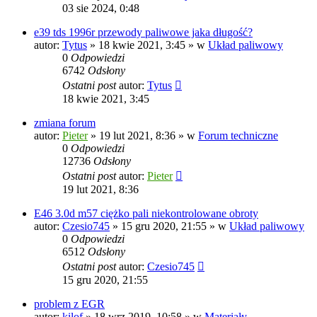
03 sie 2024, 0:48
e39 tds 1996r przewody paliwowe jaka długość?
autor:
Tytus
»
18 kwie 2021, 3:45
» w
Układ paliwowy
0
Odpowiedzi
6742
Odsłony
Ostatni post
autor:
Tytus
18 kwie 2021, 3:45
zmiana forum
autor:
Pieter
»
19 lut 2021, 8:36
» w
Forum techniczne
0
Odpowiedzi
12736
Odsłony
Ostatni post
autor:
Pieter
19 lut 2021, 8:36
E46 3.0d m57 ciężko pali niekontrolowane obroty
autor:
Czesio745
»
15 gru 2020, 21:55
» w
Układ paliwowy
0
Odpowiedzi
6512
Odsłony
Ostatni post
autor:
Czesio745
15 gru 2020, 21:55
problem z EGR
autor:
kilof
»
18 wrz 2019, 10:58
» w
Materiały