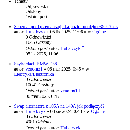
Tematy
Odpowiedzi
Odsłony
Ostatni post
Schemat podłączenia czujnika poziomu oleju e36 2.5 tds
autor:
Hubalczyk
»
05 lis 2025, 11:06
» w
Ogólne
0
Odpowiedzi
1645
Odsłony
Ostatni post
autor:
Hubalczyk
05 lis 2025, 11:06
Szyberdach BMW E36
autor:
venomx1
»
06 mar 2025, 0:45
» w
Elektryka/Elektronika
0
Odpowiedzi
10641
Odsłony
Ostatni post
autor:
venomx1
06 mar 2025, 0:45
Swap alternatora z 105A na 140A jak podłączyć?
autor:
Hubalczyk
»
03 sie 2024, 0:48
» w
Ogólne
0
Odpowiedzi
4981
Odsłony
Ostatni post
autor:
Hubalczyk