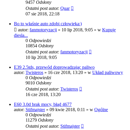
9457
Odsłony
Ostatni post
autor:
Quar
07 sie 2018, 22:18
Bo to właśnie auto zdobi człowieka:)
autor:
fanmotoryzacji
»
10 lip 2018, 9:05
» w
Kupuję
diesla...
0
Odpowiedzi
10854
Odsłony
Ostatni post
autor:
fanmotoryzacji
10 lip 2018, 9:05
E39 2.5tds, przewód doprowadzając paliwo
autor:
Twisteros
»
16 cze 2018, 13:20
» w
Układ paliwowy
0
Odpowiedzi
9010
Odsłony
Ostatni post
autor:
Twisteros
16 cze 2018, 13:20
E60 3.0d brak mocy, błąd 4677
autor:
Stifmajster
»
09 kwie 2018, 0:11
» w
Ogólne
0
Odpowiedzi
11279
Odsłony
Ostatni post
autor:
Stifmajster