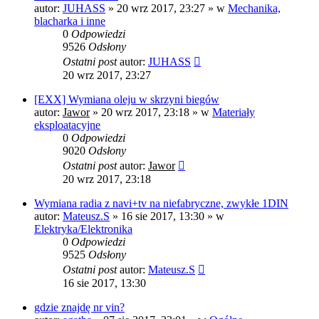
autor:
JUHASS
»
20 wrz 2017, 23:27
» w
Mechanika,
blacharka i inne
0
Odpowiedzi
9526
Odsłony
Ostatni post
autor:
JUHASS
20 wrz 2017, 23:27
[EXX] Wymiana oleju w skrzyni biegów
autor:
Jawor
»
20 wrz 2017, 23:18
» w
Materiały
eksploatacyjne
0
Odpowiedzi
9020
Odsłony
Ostatni post
autor:
Jawor
20 wrz 2017, 23:18
Wymiana radia z navi+tv na niefabryczne, zwykłe 1DIN
autor:
Mateusz.S
»
16 sie 2017, 13:30
» w
Elektryka/Elektronika
0
Odpowiedzi
9525
Odsłony
Ostatni post
autor:
Mateusz.S
16 sie 2017, 13:30
gdzie znajdę nr vin?