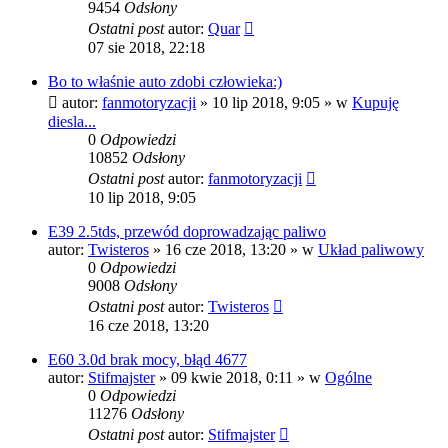
9454
Odsłony
Ostatni post
autor:
Quar
07 sie 2018, 22:18
Bo to właśnie auto zdobi człowieka:)
autor:
fanmotoryzacji
»
10 lip 2018, 9:05
» w
Kupuję
diesla...
0
Odpowiedzi
10852
Odsłony
Ostatni post
autor:
fanmotoryzacji
10 lip 2018, 9:05
E39 2.5tds, przewód doprowadzając paliwo
autor:
Twisteros
»
16 cze 2018, 13:20
» w
Układ paliwowy
0
Odpowiedzi
9008
Odsłony
Ostatni post
autor:
Twisteros
16 cze 2018, 13:20
E60 3.0d brak mocy, błąd 4677
autor:
Stifmajster
»
09 kwie 2018, 0:11
» w
Ogólne
0
Odpowiedzi
11276
Odsłony
Ostatni post
autor:
Stifmajster