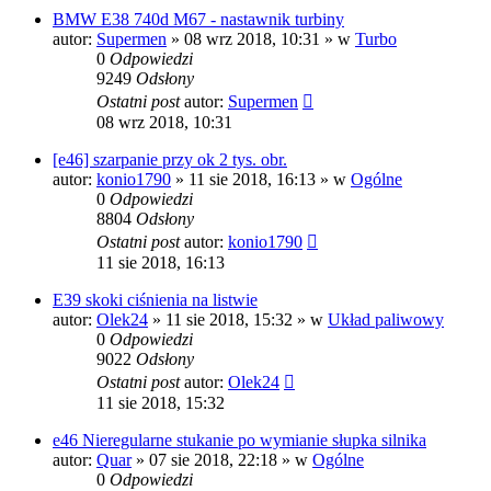
BMW E38 740d M67 - nastawnik turbiny
autor:
Supermen
»
08 wrz 2018, 10:31
» w
Turbo
0
Odpowiedzi
9249
Odsłony
Ostatni post
autor:
Supermen
08 wrz 2018, 10:31
[e46] szarpanie przy ok 2 tys. obr.
autor:
konio1790
»
11 sie 2018, 16:13
» w
Ogólne
0
Odpowiedzi
8804
Odsłony
Ostatni post
autor:
konio1790
11 sie 2018, 16:13
E39 skoki ciśnienia na listwie
autor:
Olek24
»
11 sie 2018, 15:32
» w
Układ paliwowy
0
Odpowiedzi
9022
Odsłony
Ostatni post
autor:
Olek24
11 sie 2018, 15:32
e46 Nieregularne stukanie po wymianie słupka silnika
autor:
Quar
»
07 sie 2018, 22:18
» w
Ogólne
0
Odpowiedzi