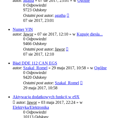
autor:
agatha
»
07 sie 2017, 23:01
» w
Ogólne
0
Odpowiedzi
9723
Odsłony
Ostatni post
autor:
agatha
07 sie 2017, 23:01
Numer VIN
autor:
Jawor
»
07 sie 2017, 12:10
» w
Kupuję diesla...
0
Odpowiedzi
9466
Odsłony
Ostatni post
autor:
Jawor
07 sie 2017, 12:10
Bład DDE 112 CAN EGS
autor:
Szakal_Romel
»
29 maja 2017, 10:58
» w
Ogólne
0
Odpowiedzi
9420
Odsłony
Ostatni post
autor:
Szakal_Romel
29 maja 2017, 10:58
Aktywacja dodatkowych funkcji w e9X
autor:
Jawor
»
03 maja 2017, 22:24
» w
Elektryka/Elektronika
0
Odpowiedzi
10113
Odsłony