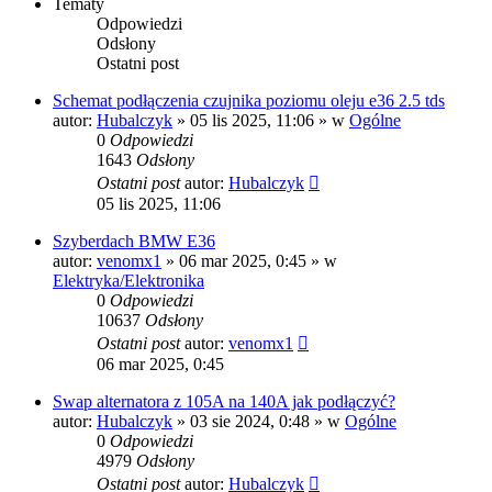
Tematy
Odpowiedzi
Odsłony
Ostatni post
Schemat podłączenia czujnika poziomu oleju e36 2.5 tds
autor:
Hubalczyk
»
05 lis 2025, 11:06
» w
Ogólne
0
Odpowiedzi
1643
Odsłony
Ostatni post
autor:
Hubalczyk
05 lis 2025, 11:06
Szyberdach BMW E36
autor:
venomx1
»
06 mar 2025, 0:45
» w
Elektryka/Elektronika
0
Odpowiedzi
10637
Odsłony
Ostatni post
autor:
venomx1
06 mar 2025, 0:45
Swap alternatora z 105A na 140A jak podłączyć?
autor:
Hubalczyk
»
03 sie 2024, 0:48
» w
Ogólne
0
Odpowiedzi
4979
Odsłony
Ostatni post
autor:
Hubalczyk