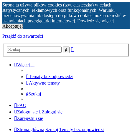
Strona ta używa plików cookies (tzw. ciasteczka) w celach
statystycznych, reklamowych oraz funkcjonalnych. Warunki
przechowywania lub dostępu do plików cookies można określić w
ustawieniach przeglądarki internetowej.
Dowiedz się więcej
Akceptuję!
Przejdź do zawartości
Wyszukiwanie
Szukaj
zaawansowane
Więcej…
Tematy bez odpowiedzi
Aktywne tematy
Szukaj
FAQ
Zaloguj się
Zaloguj się
Zarejestruj się
Strona główna
Szukaj
Tematy bez odpowiedzi