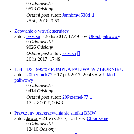
0
Odpowiedzi
9573
Odsłony
Ostatni post
autor:
Jannbmw530d
25 sty 2018, 9:59
Zapytanie o wtrysk sterujący.
autor:
leszczu
»
26 lis 2017, 17:49
» w
Układ paliwowy
0
Odpowiedzi
9026
Odsłony
Ostatni post
autor:
leszczu
26 lis 2017, 17:49
E34 TDS 1995rok POMPKA PALIWA W ZBIORNIKU
autor:
20Przemek77
»
17 paź 2017, 20:43
» w
Układ
paliwowy
0
Odpowiedzi
9414
Odsłony
Ostatni post
autor:
20Przemek77
17 paź 2017, 20:43
Przyczyny przegrzewania się silnika BMW
autor:
Jawor
»
24 wrz 2017, 1:33
» w
Chłodzenie
0
Odpowiedzi
12416
Odsłony