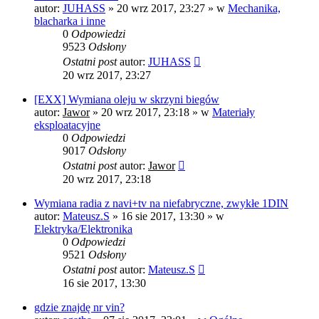
autor:
JUHASS
»
20 wrz 2017, 23:27
» w
Mechanika,
blacharka i inne
0
Odpowiedzi
9523
Odsłony
Ostatni post
autor:
JUHASS
20 wrz 2017, 23:27
[EXX] Wymiana oleju w skrzyni biegów
autor:
Jawor
»
20 wrz 2017, 23:18
» w
Materiały
eksploatacyjne
0
Odpowiedzi
9017
Odsłony
Ostatni post
autor:
Jawor
20 wrz 2017, 23:18
Wymiana radia z navi+tv na niefabryczne, zwykłe 1DIN
autor:
Mateusz.S
»
16 sie 2017, 13:30
» w
Elektryka/Elektronika
0
Odpowiedzi
9521
Odsłony
Ostatni post
autor:
Mateusz.S
16 sie 2017, 13:30
gdzie znajdę nr vin?