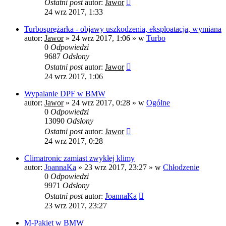
Ostatni post
autor:
Jawor
24 wrz 2017, 1:33
Turbosprężarka - objawy uszkodzenia, eksploatacja, wymiana
autor:
Jawor
»
24 wrz 2017, 1:06
» w
Turbo
0
Odpowiedzi
9687
Odsłony
Ostatni post
autor:
Jawor
24 wrz 2017, 1:06
Wypalanie DPF w BMW
autor:
Jawor
»
24 wrz 2017, 0:28
» w
Ogólne
0
Odpowiedzi
13090
Odsłony
Ostatni post
autor:
Jawor
24 wrz 2017, 0:28
Climatronic zamiast zwykłej klimy
autor:
JoannaKa
»
23 wrz 2017, 23:27
» w
Chłodzenie
0
Odpowiedzi
9971
Odsłony
Ostatni post
autor:
JoannaKa
23 wrz 2017, 23:27
M-Pakiet w BMW