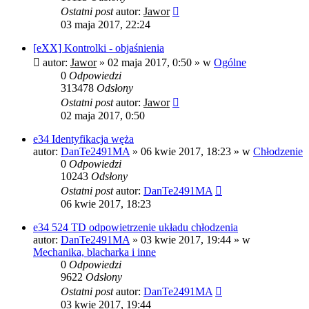
Ostatni post
autor:
Jawor
03 maja 2017, 22:24
[eXX] Kontrolki - objaśnienia
autor:
Jawor
»
02 maja 2017, 0:50
» w
Ogólne
0
Odpowiedzi
313478
Odsłony
Ostatni post
autor:
Jawor
02 maja 2017, 0:50
e34 Identyfikacja węża
autor:
DanTe2491MA
»
06 kwie 2017, 18:23
» w
Chłodzenie
0
Odpowiedzi
10243
Odsłony
Ostatni post
autor:
DanTe2491MA
06 kwie 2017, 18:23
e34 524 TD odpowietrzenie układu chłodzenia
autor:
DanTe2491MA
»
03 kwie 2017, 19:44
» w
Mechanika, blacharka i inne
0
Odpowiedzi
9622
Odsłony
Ostatni post
autor:
DanTe2491MA
03 kwie 2017, 19:44