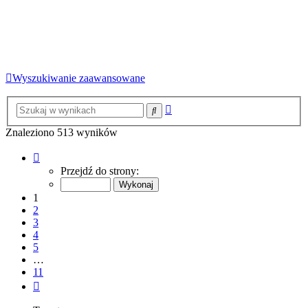
Wyszukiwanie zaawansowane
Wyszukiwanie
Szukaj
zaawansowane
Znaleziono 513 wyników
Strona
1
Przejdź do strony:
z
11
1
2
3
4
5
…
11
Następna