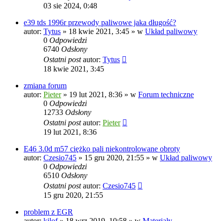
03 sie 2024, 0:48
e39 tds 1996r przewody paliwowe jaka długość?
autor:
Tytus
»
18 kwie 2021, 3:45
» w
Układ paliwowy
0
Odpowiedzi
6740
Odsłony
Ostatni post
autor:
Tytus
18 kwie 2021, 3:45
zmiana forum
autor:
Pieter
»
19 lut 2021, 8:36
» w
Forum techniczne
0
Odpowiedzi
12733
Odsłony
Ostatni post
autor:
Pieter
19 lut 2021, 8:36
E46 3.0d m57 ciężko pali niekontrolowane obroty
autor:
Czesio745
»
15 gru 2020, 21:55
» w
Układ paliwowy
0
Odpowiedzi
6510
Odsłony
Ostatni post
autor:
Czesio745
15 gru 2020, 21:55
problem z EGR
autor:
kilof
»
18 wrz 2019, 10:58
» w
Materiały