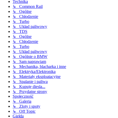
Technika
↳ Common Rail
↳ Ogólne
↳ Chłodzenie
↳ Turbo
↳ Układ paliwowy
↳ TDS
↳ Ogólne
↳ Chłodzenie
↳ Turbo
↳ Układ paliwowy
↳ Ogólnie o BMW
↳ Sam naprawiam
↳ Mechanika, blacharka i inne
↳ Elektryka/Elektronika
↳ Materiały eksploatacyjne
↳ Spalanie i paliwa
↳ Kupuję diesla...
↳ Przydatne strony
Społeczność
↳ Galeria
↳ Zloty i spoty
↳ Off Topic
Giełda