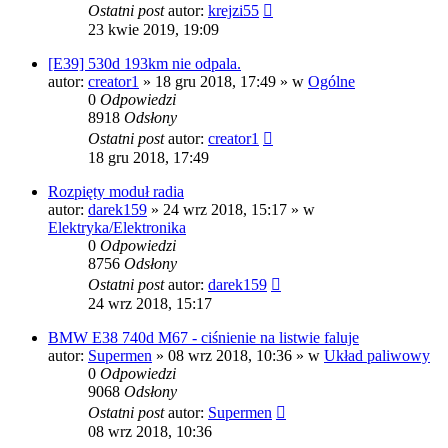
Ostatni post
autor:
krejzi55
23 kwie 2019, 19:09
[E39] 530d 193km nie odpala.
autor:
creator1
»
18 gru 2018, 17:49
» w
Ogólne
0
Odpowiedzi
8918
Odsłony
Ostatni post
autor:
creator1
18 gru 2018, 17:49
Rozpięty moduł radia
autor:
darek159
»
24 wrz 2018, 15:17
» w
Elektryka/Elektronika
0
Odpowiedzi
8756
Odsłony
Ostatni post
autor:
darek159
24 wrz 2018, 15:17
BMW E38 740d M67 - ciśnienie na listwie faluje
autor:
Supermen
»
08 wrz 2018, 10:36
» w
Układ paliwowy
0
Odpowiedzi
9068
Odsłony
Ostatni post
autor:
Supermen
08 wrz 2018, 10:36