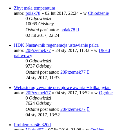
Zbyt mała temperatura
autor:
polak78
»
02 lut 2017, 22:24
» w
Chłodzenie
0
Odpowiedzi
10069
Odsłony
Ostatni post
autor:
polak78
02 lut 2017, 22:24
HDK Nastawnik regeneracja ustawianie palca
autor:
20Przemek77
»
24 sty 2017, 11:33
» w
Układ
paliwowy
0
Odpowiedzi
9737
Odsłony
Ostatni post
autor:
20Przemek77
24 sty 2017, 11:33
Webasto ogrzewanie postojowe awaria + kilka pytan
autor:
20Przemek77
»
04 sty 2017, 13:52
» w
Ogólne
0
Odpowiedzi
7624
Odsłony
Ostatni post
autor:
20Przemek77
04 sty 2017, 13:52
Problem z e46 320d
autor:
Mario497
»
07 lis 2016, 21:08
» w
Ogólne