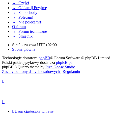
↳ Części
↳ Oddam || Przyjmę
↳ Samochody
↳ Polecam!
↳ Nie polecam!!!
O forum
↳ Forum techniczne
↳ Śmietnik
Strefa czasowa
UTC+02:00
Strona główna
Technologię dostarcza
phpBB
® Forum Software © phpBB Limited
Polski pakiet językowy dostarcza
phpBB.pl
phpBB 3 Quarto theme by
PixelGoose Studio
Zasady ochrony danych osobowych
|
Regulamin
Usuń ciasteczka witryny