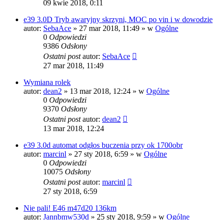
09 kwie 2018, 0:11
e39 3.0D Tryb awaryjny skrzyni, MOC po vin i w dowodzie
autor:
SebaAce
»
27 mar 2018, 11:49
» w
Ogólne
0
Odpowiedzi
9386
Odsłony
Ostatni post
autor:
SebaAce
27 mar 2018, 11:49
Wymiana rolek
autor:
dean2
»
13 mar 2018, 12:24
» w
Ogólne
0
Odpowiedzi
9370
Odsłony
Ostatni post
autor:
dean2
13 mar 2018, 12:24
e39 3.0d automat odgłos buczenia przy ok 1700obr
autor:
marcinl
»
27 sty 2018, 6:59
» w
Ogólne
0
Odpowiedzi
10075
Odsłony
Ostatni post
autor:
marcinl
27 sty 2018, 6:59
Nie pali! E46 m47d20 136km
autor:
Jannbmw530d
»
25 sty 2018, 9:59
» w
Ogólne