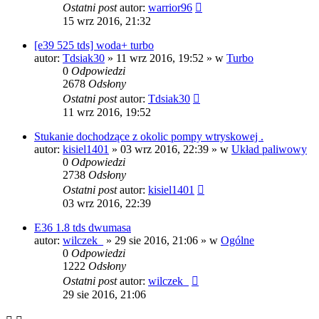
Ostatni post
autor:
warrior96
15 wrz 2016, 21:32
[e39 525 tds] woda+ turbo
autor:
Tdsiak30
»
11 wrz 2016, 19:52
» w
Turbo
0
Odpowiedzi
2678
Odsłony
Ostatni post
autor:
Tdsiak30
11 wrz 2016, 19:52
Stukanie dochodzące z okolic pompy wtryskowej .
autor:
kisiel1401
»
03 wrz 2016, 22:39
» w
Układ paliwowy
0
Odpowiedzi
2738
Odsłony
Ostatni post
autor:
kisiel1401
03 wrz 2016, 22:39
E36 1.8 tds dwumasa
autor:
wilczek_
»
29 sie 2016, 21:06
» w
Ogólne
0
Odpowiedzi
1222
Odsłony
Ostatni post
autor:
wilczek_
29 sie 2016, 21:06