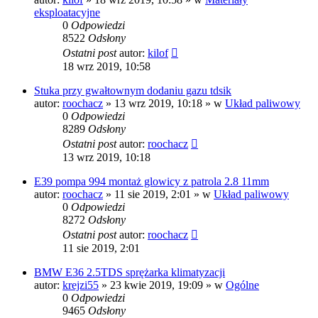
eksploatacyjne
0
Odpowiedzi
8522
Odsłony
Ostatni post
autor:
kilof
18 wrz 2019, 10:58
Stuka przy gwałtownym dodaniu gazu tdsik
autor:
roochacz
»
13 wrz 2019, 10:18
» w
Układ paliwowy
0
Odpowiedzi
8289
Odsłony
Ostatni post
autor:
roochacz
13 wrz 2019, 10:18
E39 pompa 994 montaż glowicy z patrola 2.8 11mm
autor:
roochacz
»
11 sie 2019, 2:01
» w
Układ paliwowy
0
Odpowiedzi
8272
Odsłony
Ostatni post
autor:
roochacz
11 sie 2019, 2:01
BMW E36 2.5TDS sprężarka klimatyzacji
autor:
krejzi55
»
23 kwie 2019, 19:09
» w
Ogólne
0
Odpowiedzi
9465
Odsłony