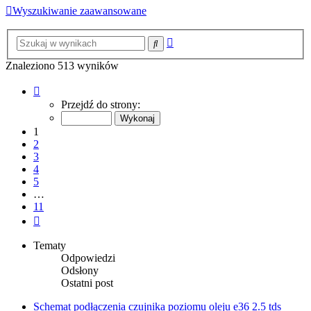
Wyszukiwanie zaawansowane
Wyszukiwanie
Szukaj
zaawansowane
Znaleziono 513 wyników
Strona
1
Przejdź do strony:
z
11
1
2
3
4
5
…
11
Następna
Tematy
Odpowiedzi
Odsłony
Ostatni post
Schemat podłączenia czujnika poziomu oleju e36 2.5 tds