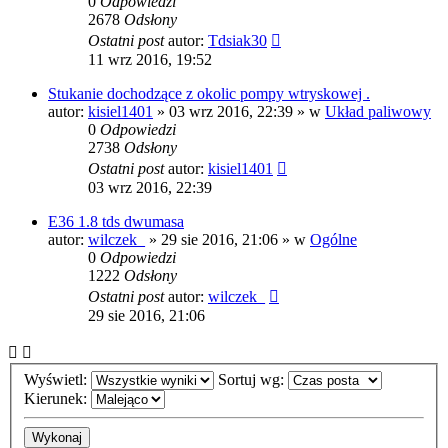
0
Odpowiedzi
2678
Odsłony
Ostatni post
autor:
Tdsiak30
11 wrz 2016, 19:52
Stukanie dochodzące z okolic pompy wtryskowej .
autor:
kisiel1401
»
03 wrz 2016, 22:39
» w
Układ paliwowy
0
Odpowiedzi
2738
Odsłony
Ostatni post
autor:
kisiel1401
03 wrz 2016, 22:39
E36 1.8 tds dwumasa
autor:
wilczek_
»
29 sie 2016, 21:06
» w
Ogólne
0
Odpowiedzi
1222
Odsłony
Ostatni post
autor:
wilczek_
29 sie 2016, 21:06
Wyświetl:
Sortuj wg:
Kierunek: