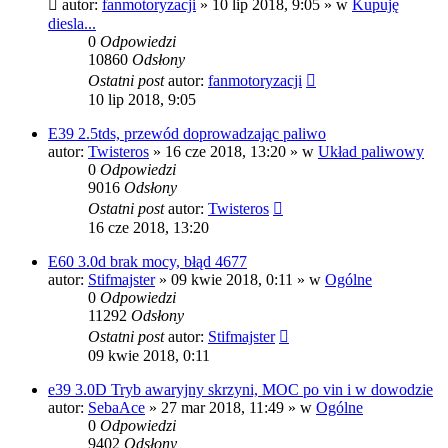
autor:
fanmotoryzacji
»
10 lip 2018, 9:05
» w
Kupuję
diesla...
0
Odpowiedzi
10860
Odsłony
Ostatni post
autor:
fanmotoryzacji
10 lip 2018, 9:05
E39 2.5tds, przewód doprowadzając paliwo
autor:
Twisteros
»
16 cze 2018, 13:20
» w
Układ paliwowy
0
Odpowiedzi
9016
Odsłony
Ostatni post
autor:
Twisteros
16 cze 2018, 13:20
E60 3.0d brak mocy, błąd 4677
autor:
Stifmajster
»
09 kwie 2018, 0:11
» w
Ogólne
0
Odpowiedzi
11292
Odsłony
Ostatni post
autor:
Stifmajster
09 kwie 2018, 0:11
e39 3.0D Tryb awaryjny skrzyni, MOC po vin i w dowodzie
autor:
SebaAce
»
27 mar 2018, 11:49
» w
Ogólne
0
Odpowiedzi
9402
Odsłony