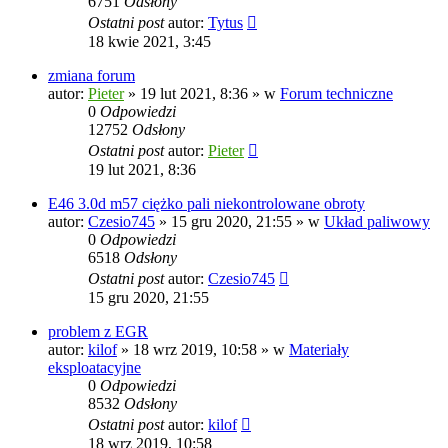
6751
Odsłony
Ostatni post
autor:
Tytus
18 kwie 2021, 3:45
zmiana forum
autor:
Pieter
»
19 lut 2021, 8:36
» w
Forum techniczne
0
Odpowiedzi
12752
Odsłony
Ostatni post
autor:
Pieter
19 lut 2021, 8:36
E46 3.0d m57 ciężko pali niekontrolowane obroty
autor:
Czesio745
»
15 gru 2020, 21:55
» w
Układ paliwowy
0
Odpowiedzi
6518
Odsłony
Ostatni post
autor:
Czesio745
15 gru 2020, 21:55
problem z EGR
autor:
kilof
»
18 wrz 2019, 10:58
» w
Materiały
eksploatacyjne
0
Odpowiedzi
8532
Odsłony
Ostatni post
autor:
kilof
18 wrz 2019, 10:58