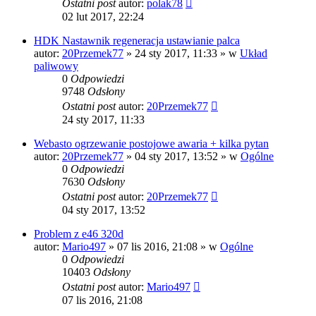
Ostatni post
autor:
polak78
02 lut 2017, 22:24
HDK Nastawnik regeneracja ustawianie palca
autor:
20Przemek77
»
24 sty 2017, 11:33
» w
Układ
paliwowy
0
Odpowiedzi
9748
Odsłony
Ostatni post
autor:
20Przemek77
24 sty 2017, 11:33
Webasto ogrzewanie postojowe awaria + kilka pytan
autor:
20Przemek77
»
04 sty 2017, 13:52
» w
Ogólne
0
Odpowiedzi
7630
Odsłony
Ostatni post
autor:
20Przemek77
04 sty 2017, 13:52
Problem z e46 320d
autor:
Mario497
»
07 lis 2016, 21:08
» w
Ogólne
0
Odpowiedzi
10403
Odsłony
Ostatni post
autor:
Mario497
07 lis 2016, 21:08