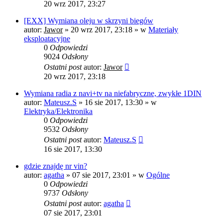
20 wrz 2017, 23:27
[EXX] Wymiana oleju w skrzyni biegów
autor:
Jawor
»
20 wrz 2017, 23:18
» w
Materiały
eksploatacyjne
0
Odpowiedzi
9024
Odsłony
Ostatni post
autor:
Jawor
20 wrz 2017, 23:18
Wymiana radia z navi+tv na niefabryczne, zwykłe 1DIN
autor:
Mateusz.S
»
16 sie 2017, 13:30
» w
Elektryka/Elektronika
0
Odpowiedzi
9532
Odsłony
Ostatni post
autor:
Mateusz.S
16 sie 2017, 13:30
gdzie znajdę nr vin?
autor:
agatha
»
07 sie 2017, 23:01
» w
Ogólne
0
Odpowiedzi
9737
Odsłony
Ostatni post
autor:
agatha
07 sie 2017, 23:01