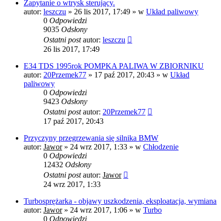
Zapytanie o wtrysk sterujący.
autor:
leszczu
»
26 lis 2017, 17:49
» w
Układ paliwowy
0
Odpowiedzi
9035
Odsłony
Ostatni post
autor:
leszczu
26 lis 2017, 17:49
E34 TDS 1995rok POMPKA PALIWA W ZBIORNIKU
autor:
20Przemek77
»
17 paź 2017, 20:43
» w
Układ
paliwowy
0
Odpowiedzi
9423
Odsłony
Ostatni post
autor:
20Przemek77
17 paź 2017, 20:43
Przyczyny przegrzewania się silnika BMW
autor:
Jawor
»
24 wrz 2017, 1:33
» w
Chłodzenie
0
Odpowiedzi
12432
Odsłony
Ostatni post
autor:
Jawor
24 wrz 2017, 1:33
Turbosprężarka - objawy uszkodzenia, eksploatacja, wymiana
autor:
Jawor
»
24 wrz 2017, 1:06
» w
Turbo
0
Odpowiedzi