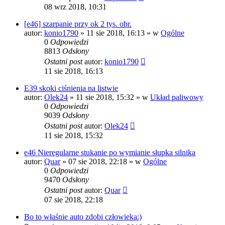
08 wrz 2018, 10:31
[e46] szarpanie przy ok 2 tys. obr.
autor:
konio1790
»
11 sie 2018, 16:13
» w
Ogólne
0
Odpowiedzi
8813
Odsłony
Ostatni post
autor:
konio1790
11 sie 2018, 16:13
E39 skoki ciśnienia na listwie
autor:
Olek24
»
11 sie 2018, 15:32
» w
Układ paliwowy
0
Odpowiedzi
9039
Odsłony
Ostatni post
autor:
Olek24
11 sie 2018, 15:32
e46 Nieregularne stukanie po wymianie słupka silnika
autor:
Quar
»
07 sie 2018, 22:18
» w
Ogólne
0
Odpowiedzi
9470
Odsłony
Ostatni post
autor:
Quar
07 sie 2018, 22:18
Bo to właśnie auto zdobi człowieka:)