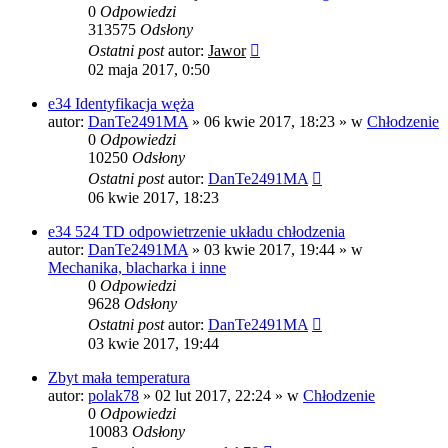
0
Odpowiedzi
313575
Odsłony
Ostatni post
autor:
Jawor
02 maja 2017, 0:50
e34 Identyfikacja węża
autor:
DanTe2491MA
»
06 kwie 2017, 18:23
» w
Chłodzenie
0
Odpowiedzi
10250
Odsłony
Ostatni post
autor:
DanTe2491MA
06 kwie 2017, 18:23
e34 524 TD odpowietrzenie układu chłodzenia
autor:
DanTe2491MA
»
03 kwie 2017, 19:44
» w
Mechanika, blacharka i inne
0
Odpowiedzi
9628
Odsłony
Ostatni post
autor:
DanTe2491MA
03 kwie 2017, 19:44
Zbyt mała temperatura
autor:
polak78
»
02 lut 2017, 22:24
» w
Chłodzenie
0
Odpowiedzi
10083
Odsłony