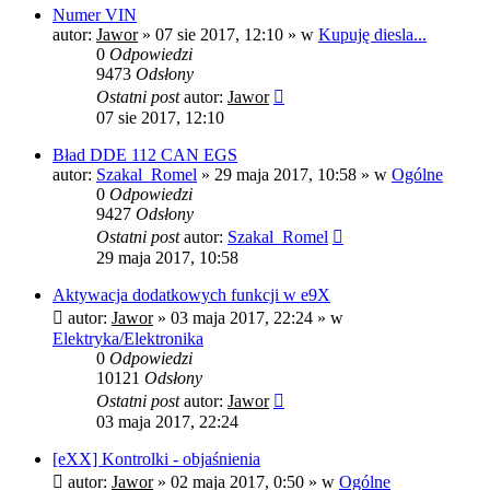
Numer VIN
autor:
Jawor
»
07 sie 2017, 12:10
» w
Kupuję diesla...
0
Odpowiedzi
9473
Odsłony
Ostatni post
autor:
Jawor
07 sie 2017, 12:10
Bład DDE 112 CAN EGS
autor:
Szakal_Romel
»
29 maja 2017, 10:58
» w
Ogólne
0
Odpowiedzi
9427
Odsłony
Ostatni post
autor:
Szakal_Romel
29 maja 2017, 10:58
Aktywacja dodatkowych funkcji w e9X
autor:
Jawor
»
03 maja 2017, 22:24
» w
Elektryka/Elektronika
0
Odpowiedzi
10121
Odsłony
Ostatni post
autor:
Jawor
03 maja 2017, 22:24
[eXX] Kontrolki - objaśnienia
autor:
Jawor
»
02 maja 2017, 0:50
» w
Ogólne