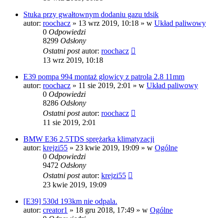
Stuka przy gwałtownym dodaniu gazu tdsik
autor:
roochacz
»
13 wrz 2019, 10:18
» w
Układ paliwowy
0
Odpowiedzi
8299
Odsłony
Ostatni post
autor:
roochacz
13 wrz 2019, 10:18
E39 pompa 994 montaż glowicy z patrola 2.8 11mm
autor:
roochacz
»
11 sie 2019, 2:01
» w
Układ paliwowy
0
Odpowiedzi
8286
Odsłony
Ostatni post
autor:
roochacz
11 sie 2019, 2:01
BMW E36 2.5TDS sprężarka klimatyzacji
autor:
krejzi55
»
23 kwie 2019, 19:09
» w
Ogólne
0
Odpowiedzi
9472
Odsłony
Ostatni post
autor:
krejzi55
23 kwie 2019, 19:09
[E39] 530d 193km nie odpala.
autor:
creator1
»
18 gru 2018, 17:49
» w
Ogólne