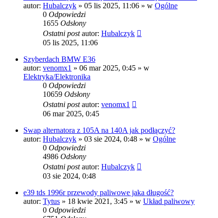
autor:
Hubalczyk
»
05 lis 2025, 11:06
» w
Ogólne
0
Odpowiedzi
1655
Odsłony
Ostatni post
autor:
Hubalczyk
05 lis 2025, 11:06
Szyberdach BMW E36
autor:
venomx1
»
06 mar 2025, 0:45
» w
Elektryka/Elektronika
0
Odpowiedzi
10659
Odsłony
Ostatni post
autor:
venomx1
06 mar 2025, 0:45
Swap alternatora z 105A na 140A jak podłączyć?
autor:
Hubalczyk
»
03 sie 2024, 0:48
» w
Ogólne
0
Odpowiedzi
4986
Odsłony
Ostatni post
autor:
Hubalczyk
03 sie 2024, 0:48
e39 tds 1996r przewody paliwowe jaka długość?
autor:
Tytus
»
18 kwie 2021, 3:45
» w
Układ paliwowy
0
Odpowiedzi