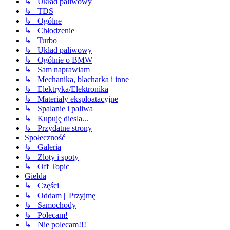
↳ Układ paliwowy
↳ TDS
↳ Ogólne
↳ Chłodzenie
↳ Turbo
↳ Układ paliwowy
↳ Ogólnie o BMW
↳ Sam naprawiam
↳ Mechanika, blacharka i inne
↳ Elektryka/Elektronika
↳ Materiały eksploatacyjne
↳ Spalanie i paliwa
↳ Kupuję diesla...
↳ Przydatne strony
Społeczność
↳ Galeria
↳ Zloty i spoty
↳ Off Topic
Giełda
↳ Części
↳ Oddam || Przyjmę
↳ Samochody
↳ Polecam!
↳ Nie polecam!!!