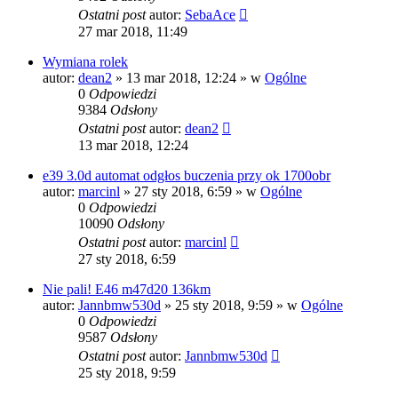
Ostatni post
autor:
SebaAce
27 mar 2018, 11:49
Wymiana rolek
autor:
dean2
»
13 mar 2018, 12:24
» w
Ogólne
0
Odpowiedzi
9384
Odsłony
Ostatni post
autor:
dean2
13 mar 2018, 12:24
e39 3.0d automat odgłos buczenia przy ok 1700obr
autor:
marcinl
»
27 sty 2018, 6:59
» w
Ogólne
0
Odpowiedzi
10090
Odsłony
Ostatni post
autor:
marcinl
27 sty 2018, 6:59
Nie pali! E46 m47d20 136km
autor:
Jannbmw530d
»
25 sty 2018, 9:59
» w
Ogólne
0
Odpowiedzi
9587
Odsłony
Ostatni post
autor:
Jannbmw530d
25 sty 2018, 9:59