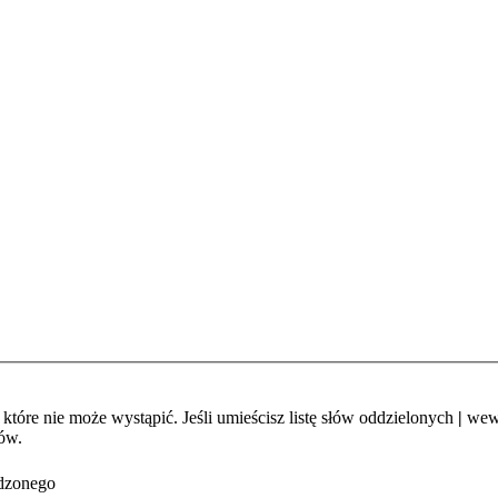
które nie może wystąpić. Jeśli umieścisz listę słów oddzielonych
|
wewn
ów.
adzonego