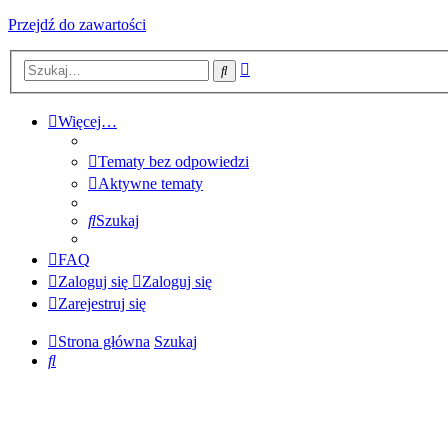
Przejdź do zawartości
Wyszukiwanie
Szukaj
zaawansowane
Więcej…
Tematy bez odpowiedzi
Aktywne tematy
Szukaj
FAQ
Zaloguj się
Zaloguj się
Zarejestruj się
Strona główna
Szukaj
Szukaj