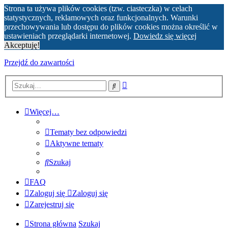
Strona ta używa plików cookies (tzw. ciasteczka) w celach
statystycznych, reklamowych oraz funkcjonalnych. Warunki
przechowywania lub dostępu do plików cookies można określić w
ustawieniach przeglądarki internetowej.
Dowiedz się więcej
Akceptuję!
Przejdź do zawartości
Wyszukiwanie
Szukaj
zaawansowane
Więcej…
Tematy bez odpowiedzi
Aktywne tematy
Szukaj
FAQ
Zaloguj się
Zaloguj się
Zarejestruj się
Strona główna
Szukaj