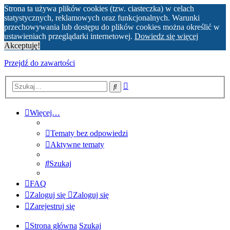
Strona ta używa plików cookies (tzw. ciasteczka) w celach
statystycznych, reklamowych oraz funkcjonalnych. Warunki
przechowywania lub dostępu do plików cookies można określić w
ustawieniach przeglądarki internetowej.
Dowiedz się więcej
Akceptuję!
Przejdź do zawartości
Wyszukiwanie
Szukaj
zaawansowane
Więcej…
Tematy bez odpowiedzi
Aktywne tematy
Szukaj
FAQ
Zaloguj się
Zaloguj się
Zarejestruj się
Strona główna
Szukaj