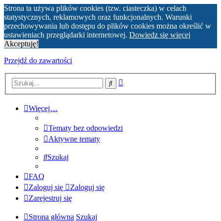
Strona ta używa plików cookies (tzw. ciasteczka) w celach
statystycznych, reklamowych oraz funkcjonalnych. Warunki
przechowywania lub dostępu do plików cookies można określić w
ustawieniach przeglądarki internetowej.
Dowiedz się więcej
Akceptuję!
Przejdź do zawartości
Wyszukiwanie
Szukaj
zaawansowane
Więcej…
Tematy bez odpowiedzi
Aktywne tematy
Szukaj
FAQ
Zaloguj się
Zaloguj się
Zarejestruj się
Strona główna
Szukaj