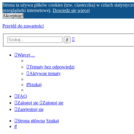
Strona ta używa plików cookies (tzw. ciasteczka) w celach statyst
przeglądarki internetowej.
Dowiedz się więcej
Akceptuję!
Przejdź do zawartości
Wyszukiwanie
Szukaj
zaawansowane
Więcej…
Tematy bez odpowiedzi
Aktywne tematy
Szukaj
FAQ
Zaloguj się
Zaloguj się
Zarejestruj się
Strona główna
Szukaj
Szukaj