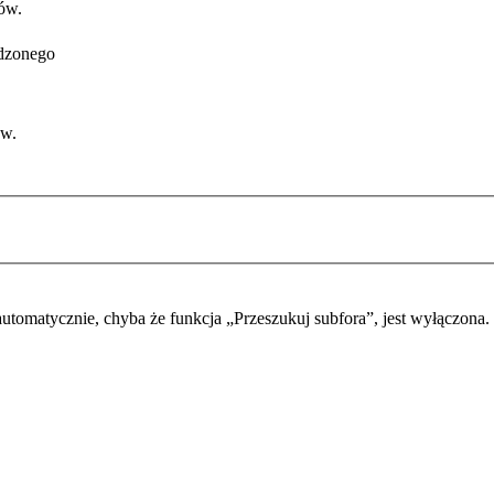
ów.
adzonego
ów.
automatycznie, chyba że funkcja „Przeszukuj subfora”, jest wyłączona.