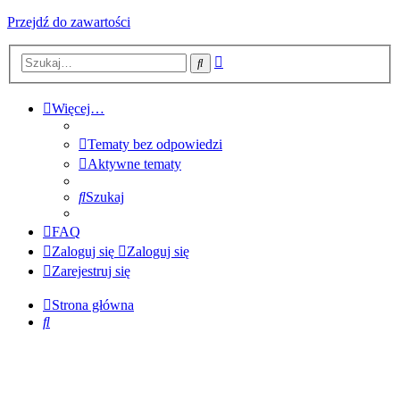
Przejdź do zawartości
Wyszukiwanie
Szukaj
zaawansowane
Więcej…
Tematy bez odpowiedzi
Aktywne tematy
Szukaj
FAQ
Zaloguj się
Zaloguj się
Zarejestruj się
Strona główna
Szukaj