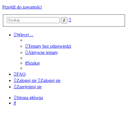
Przejdź do zawartości
Wyszukiwanie
Szukaj
zaawansowane
Więcej…
Tematy bez odpowiedzi
Aktywne tematy
Szukaj
FAQ
Zaloguj się
Zaloguj się
Zarejestruj się
Strona główna
Szukaj