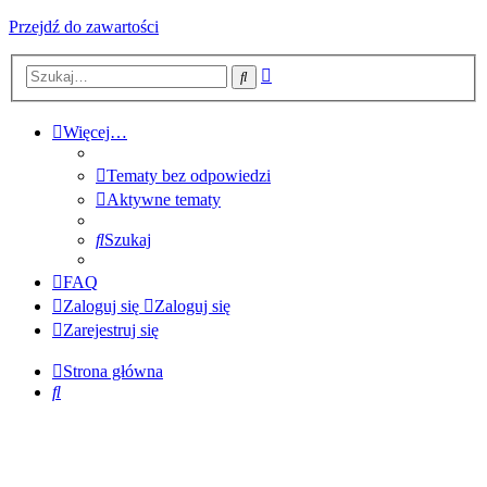
Przejdź do zawartości
Wyszukiwanie
Szukaj
zaawansowane
Więcej…
Tematy bez odpowiedzi
Aktywne tematy
Szukaj
FAQ
Zaloguj się
Zaloguj się
Zarejestruj się
Strona główna
Szukaj