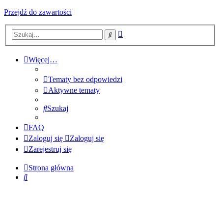
Przejdź do zawartości
Wyszukiwanie
Szukaj
zaawansowane
Więcej…
Tematy bez odpowiedzi
Aktywne tematy
Szukaj
FAQ
Zaloguj się
Zaloguj się
Zarejestruj się
Strona główna
Szukaj