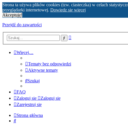
Strona ta używa plików cookies (tzw. ciasteczka) w celach statyst
przeglądarki internetowej.
Dowiedz się więcej
Akceptuję!
Przejdź do zawartości
Wyszukiwanie
Szukaj
zaawansowane
Więcej…
Tematy bez odpowiedzi
Aktywne tematy
Szukaj
FAQ
Zaloguj się
Zaloguj się
Zarejestruj się
Strona główna
Szukaj