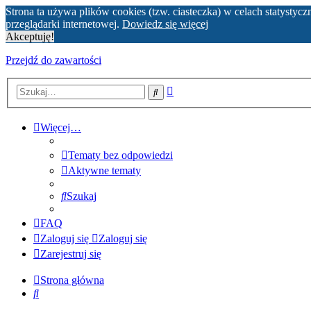
Strona ta używa plików cookies (tzw. ciasteczka) w celach statyst
przeglądarki internetowej.
Dowiedz się więcej
Akceptuję!
Przejdź do zawartości
Wyszukiwanie
Szukaj
zaawansowane
Więcej…
Tematy bez odpowiedzi
Aktywne tematy
Szukaj
FAQ
Zaloguj się
Zaloguj się
Zarejestruj się
Strona główna
Szukaj