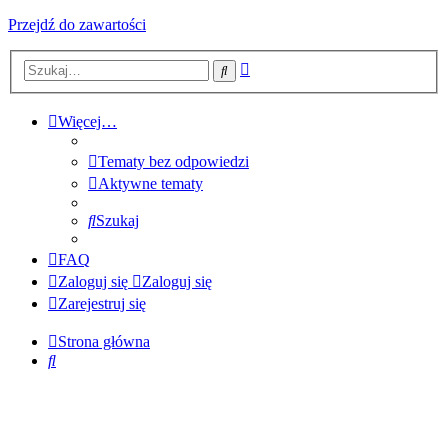
Przejdź do zawartości
Wyszukiwanie
Szukaj
zaawansowane
Więcej…
Tematy bez odpowiedzi
Aktywne tematy
Szukaj
FAQ
Zaloguj się
Zaloguj się
Zarejestruj się
Strona główna
Szukaj