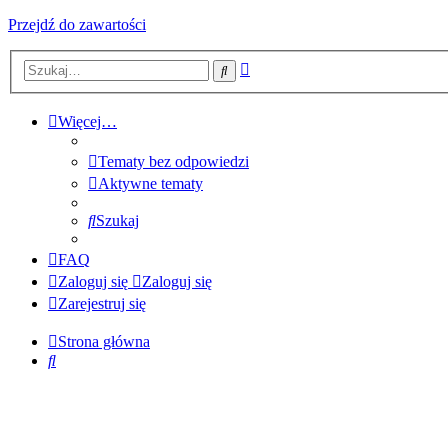
Przejdź do zawartości
Wyszukiwanie
Szukaj
zaawansowane
Więcej…
Tematy bez odpowiedzi
Aktywne tematy
Szukaj
FAQ
Zaloguj się
Zaloguj się
Zarejestruj się
Strona główna
Szukaj