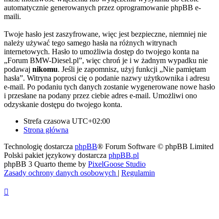
automatycznie generowanych przez oprogramowanie phpBB e-
maili.
Twoje hasło jest zaszyfrowane, więc jest bezpieczne, niemniej nie
należy używać tego samego hasła na różnych witrynach
internetowych. Hasło to umożliwia dostęp do twojego konta na
„Forum BMW-Diesel.pl”, więc chroń je i w żadnym wypadku nie
podawaj
nikomu
. Jeśli je zapomnisz, użyj funkcji „Nie pamiętam
hasła”. Witryna poprosi cię o podanie nazwy użytkownika i adresu
e-mail. Po podaniu tych danych zostanie wygenerowane nowe hasło
i przesłane na podany przez ciebie adres e-mail. Umożliwi ono
odzyskanie dostępu do twojego konta.
Strefa czasowa
UTC+02:00
Strona główna
Technologię dostarcza
phpBB
® Forum Software © phpBB Limited
Polski pakiet językowy dostarcza
phpBB.pl
phpBB 3 Quarto theme by
PixelGoose Studio
Zasady ochrony danych osobowych
|
Regulamin