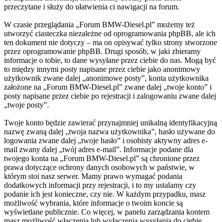
przeczytane i służy do ułatwienia ci nawigacji na forum.
W czasie przeglądania „Forum BMW-Diesel.pl” możemy też
utworzyć ciasteczka niezależne od oprogramowania phpBB, ale ich
ten dokument nie dotyczy – ma on opisywać tylko strony stworzone
przez oprogramowanie phpBB. Drugi sposób, w jaki zbieramy
informacje o tobie, to dane wysyłane przez ciebie do nas. Mogą być
to między innymi posty napisane przez ciebie jako anonimowy
użytkownik zwane dalej „anonimowe posty”, konta użytkownika
założone na „Forum BMW-Diesel.pl” zwane dalej „twoje konto” i
posty napisane przez ciebie po rejestracji i zalogowaniu zwane dalej
„twoje posty”.
Twoje konto będzie zawierać przynajmniej unikalną identyfikacyjną
nazwę zwaną dalej „twoja nazwa użytkownika”, hasło używane do
logowania zwane dalej „twoje hasło” i osobisty aktywny adres e-
mail zwany dalej „twój adres e-mail”. Informacje podane dla
twojego konta na „Forum BMW-Diesel.pl” są chronione przez
prawa dotyczące ochrony danych osobowych w państwie, w
którym stoi nasz serwer. Mamy prawo wymagać podania
dodatkowych informacji przy rejestracji, i to my ustalamy czy
podanie ich jest konieczne, czy nie. W każdym przypadku, masz
możliwość wybrania, które informacje o twoim koncie są
wyświetlane publicznie. Co więcej, w panelu zarządzania kontem
masz możliwość włączenia lub wyłączenia wysyłania do ciebie