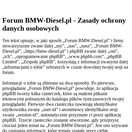
Forum BMW-Diesel.pl - Zasady ochrony
danych osobowych
Ten tekst opisuje, w jaki sposób „Forum BMW-Diesel.pl” i firmy
stowarzyszone zwane dalej „my”, „nas”, „nasz”, „Forum BMW-
Diesel.pl”, „https://bmw-diesel.pl” i phpBB zwane dalej „oni”,
„ich”, „oprogramowanie phpBB”, „www.phpbb.com”, „phpBB
Limited”, „Zespoły phpBB”, korzystają z informacji zwanymi dalej
„informacjami o tobie” zebranych w czasie dowolnej twojej sesji na
forum.
Informacje o tobie są zbierane na dwa sposoby. Po pierwsze,
przeglądanie „Forum BMW-Diesel.pl” powoduje, że aplikacja
phpBB tworzy kilka ciasteczek, które są małymi plikami
tekstowymi pobranymi do katalogu plików tymczasowych twojej
przeglądarki. Pierwsze dwa ciasteczka zawierają identyfikator
użytkownika zwany „user-id” i anonimowy identyfikator sesji
zwany „session-id”, automatycznie przyznane ci przez aplikację
phpBB. Trzecie ciasteczko zostanie utworzone, gdy przejrzysz
chociaż jeden temat na „Forum BMW-Diesel.pl”. Jest ono używane
do zapisania informacji, które tematy zostały przez ciebie